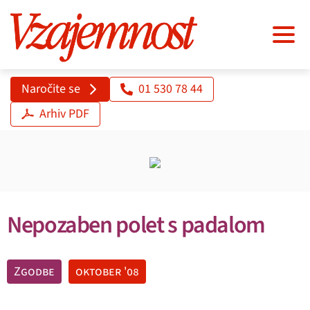
Naročite se
01 530 78 44
Arhiv PDF
Nepozaben polet s padalom
Zgodbe
oktober '08