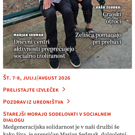
Št. 7-8, julij/avgust 2026
Prelistajte izvleček
Pozdrav iz uredništva
Starejši morajo sodelovati v socialnem
dialogu
Medgeneracijska solidarnost je v naši družbi še
kako živa, je prepričan Marjan Sedmak, dolgoletni