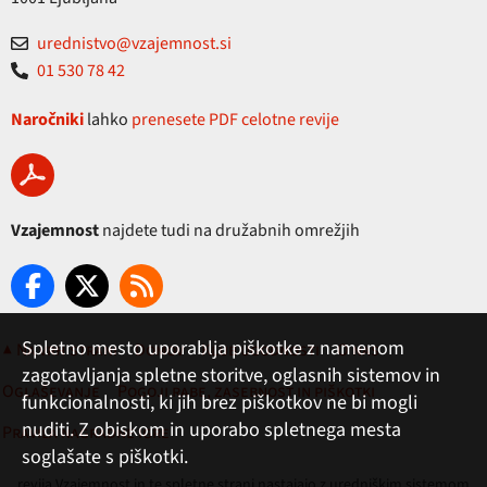
urednistvo@vzajemnost.si
01 530 78 42
Naročniki
lahko
prenesete PDF celotne revije
Vzajemnost
najdete tudi na družabnih omrežjih
Spletno mesto uporablja piškotke z namenom
▲ Na vrh strani
Domov
Klub ugodnosti
O nas
zagotavljanja spletne storitve, oglasnih sistemov in
Oglaševanje
Pogoji rabe, zasebnost in piškotki
funkcionalnosti, ki jih brez piškotkov ne bi mogli
nuditi. Z obiskom in uporabo spletnega mesta
Pravila nagradne igre
soglašate s piškotki.
revija Vzajemnost in te spletne strani nastajajo z uredniškim sistemom