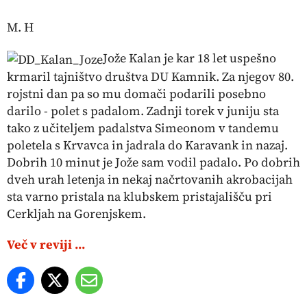
M. H
Jože Kalan je kar 18 let uspešno
krmaril tajništvo društva DU Kamnik. Za njegov 80.
rojstni dan pa so mu domači podarili posebno
darilo - polet s padalom. Zadnji torek v juniju sta
tako z učiteljem padalstva Simeonom v tandemu
poletela s Krvavca in jadrala do Karavank in nazaj.
Dobrih 10 minut je Jože sam vodil padalo. Po dobrih
dveh urah letenja in nekaj načrtovanih akrobacijah
sta varno pristala na klubskem pristajališču pri
Cerkljah na Gorenjskem.
Več v reviji ...