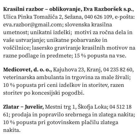
Krasilni razbor – oblikovanje, Eva Razboršek s.p.
,
Ulica Pinka Tomažiča 2, Sežana, 040 626 109, e-pošta:
eva.razbor@gmail.com; slovenska krasilna
umetnost; unikatni izdelki; motivi za ročna dela in
vaše ustvarjanje; unikatne pobarvanke in
voščilnice; lasersko graviranje krasilnih motivov na
razne podlage in predmete; 15 % popusta na vse.
Medicovet, d. o. o.,
Kajuhova 23, Kranj, 04 235 82 60,
veterinarska ambulanta in trgovina za male živali;
10 % popusta pri ceni izdelkov in storitev, razen
storitev po koncesijski pogodbi.
Zlatar ‒
Juvelir,
Mestni trg 1, Škofja Loka; 04 512 18
61; prodaja in popravilo srebrnega in zlatega nakita;
10 % popusta pri gotovinskem plačilu zlatega
nakita.