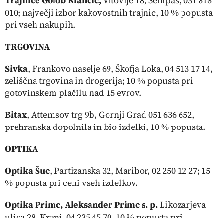
Trajnice Golob Klančič,
Vitovlje 18, Šempas, 031 818
010; največji izbor kakovostnih trajnic, 10 % popusta
pri vseh nakupih.
TRGOVINA
Sivka
, Frankovo naselje 69, Škofja Loka, 04 513 17 14,
zeliščna trgovina in drogerija; 10 % popusta pri
gotovinskem plačilu nad 15 evrov.
Bitax
, Attemsov trg 9b, Gornji Grad 051 636 652,
prehranska dopolnila in bio izdelki, 10 % popusta.
OPTIKA
Optika Šuc
, Partizanska 32, Maribor, 02 250 12 27; 15
% popusta pri ceni vseh izdelkov.
Optika Primc,
Aleksander Primc s. p.
Likozarjeva
ulica 28, Kranj, 04 235 45 70, 10 % popusta pri