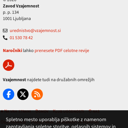
Zavod Vzajemnost
p. p. 134
1001 Ljubljana
urednistvo@vzajemnost.si
01 530 78 42
Naročniki
lahko
prenesete PDF celotne revije
Vzajemnost
najdete tudi na družabnih omrežjih
▲ Na vrh strani
Domov
Klub ugodnosti
O nas
Spletno mesto uporablja piškotke z namenom
Oglaševanje
Pogoji rabe, zasebnost in piškotki
zagotavljanja spletne storitve, oglasnih sistemov in