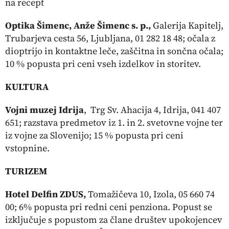
na recept
Optika Šimenc, Anže Šimenc s. p.,
Galerija Kapitelj,
Trubarjeva cesta 56, Ljubljana, 01 282 18 48; očala z
dioptrijo in kontaktne leče, zaščitna in sončna očala;
10 % popusta pri ceni vseh izdelkov in storitev.
KULTURA
Vojni muzej Idrija
, Trg Sv. Ahacija 4, Idrija, 041 407
651; razstava predmetov iz 1. in 2. svetovne vojne ter
iz vojne za Slovenijo; 15 % popusta pri ceni
vstopnine.
TURIZEM
Hotel Delfin ZDUS,
Tomažičeva 10, Izola, 05 660 74
00; 6% popusta pri redni ceni penziona. Popust se
izključuje s popustom za člane društev upokojencev