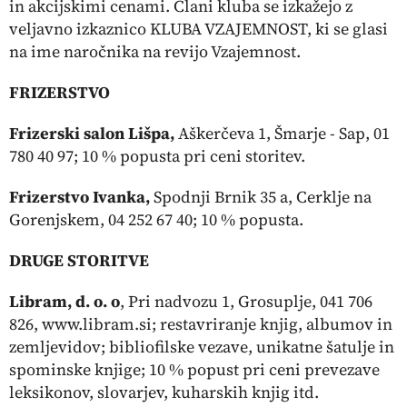
in akcijskimi cenami. Člani kluba se izkažejo z
veljavno izkaznico KLUBA VZAJEMNOST, ki se glasi
na ime naročnika na revijo Vzajemnost.
FRIZERSTVO
Frizerski salon Lišpa,
Aškerčeva 1, Šmarje - Sap, 01
780 40 97; 10 % popusta pri ceni storitev.
Frizerstvo Ivanka,
Spodnji Brnik 35 a, Cerklje na
Gorenjskem, 04 252 67 40; 10 % popusta.
DRUGE STORITVE
Libram, d. o. o
, Pri nadvozu 1, Grosuplje, 041 706
826, www.libram.si; restavriranje knjig, albumov in
zemljevidov; bibliofilske vezave, unikatne šatulje in
spominske knjige; 10 % popust pri ceni prevezave
leksikonov, slovarjev, kuharskih knjig itd.