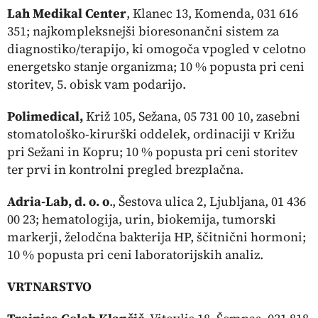
Lah Medikal Center
, Klanec 13, Komenda, 031 616
351; najkompleksnejši bioresonančni sistem za
diagnostiko/terapijo, ki omogoča vpogled v celotno
energetsko stanje organizma; 10 % popusta pri ceni
storitev, 5. obisk vam podarijo.
Polimedical,
Križ 105, Sežana, 05 731 00 10, zasebni
stomatološko-kirurški oddelek, ordinaciji v Križu
pri Sežani in Kopru; 10 % popusta pri ceni storitev
ter prvi in kontrolni pregled brezplačna.
Adria-Lab, d. o. o
., Šestova ulica 2, Ljubljana, 01 436
00 23; hematologija, urin, biokemija, tumorski
markerji, želodčna bakterija HP, ščitnični hormoni;
10 % popusta pri ceni laboratorijskih analiz.
VRTNARSTVO