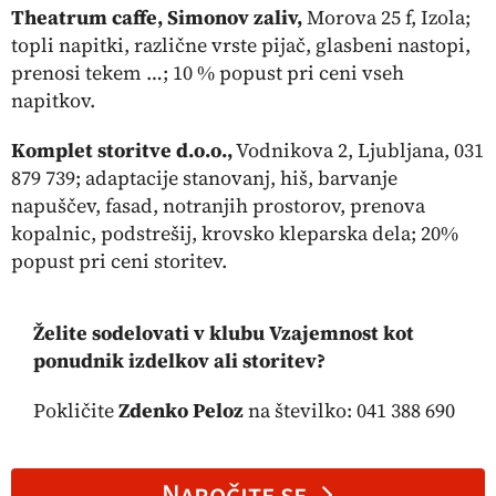
Theatrum caffe, Simonov zaliv,
Morova 25 f, Izola;
topli napitki, različne vrste pijač, glasbeni nastopi,
prenosi tekem …; 10 % popust pri ceni vseh
napitkov.
Komplet storitve d.o.o.,
Vodnikova 2, Ljubljana, 031
879 739; adaptacije stanovanj, hiš, barvanje
napuščev, fasad, notranjih prostorov, prenova
kopalnic, podstrešij, krovsko kleparska dela; 20%
popust pri ceni storitev.
Želite sodelovati v klubu Vzajemnost kot
ponudnik izdelkov ali storitev?
Pokličite
Zdenko Peloz
na številko: 041 388 690
Naročite se