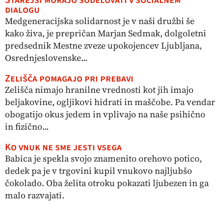
Starejši morajo sodelovati v socialnem
dialogu
Medgeneracijska solidarnost je v naši družbi še
kako živa, je prepričan Marjan Sedmak, dolgoletni
predsednik Mestne zveze upokojencev Ljubljana,
Osrednjeslovenske...
Zelišča pomagajo pri prebavi
Zelišča nimajo hranilne vrednosti kot jih imajo
beljakovine, ogljikovi hidrati in maščobe. Pa vendar
obogatijo okus jedem in vplivajo na naše psihično
in fizično...
Ko vnuk ne sme jesti vsega
Babica je spekla svojo znamenito orehovo potico,
dedek pa je v trgovini kupil vnukovo najljubšo
čokolado. Oba želita otroku pokazati ljubezen in ga
malo razvajati.