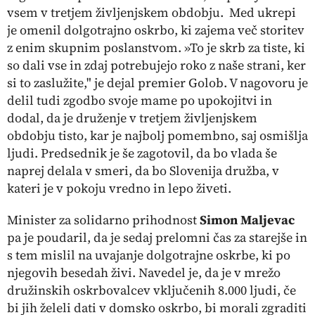
vsem v tretjem življenjskem obdobju. Med ukrepi
je omenil dolgotrajno oskrbo, ki zajema več storitev
z enim skupnim poslanstvom. »To je skrb za tiste, ki
so dali vse in zdaj potrebujejo roko z naše strani, ker
si to zaslužite," je dejal premier Golob. V nagovoru je
delil tudi zgodbo svoje mame po upokojitvi in
dodal, da je druženje v tretjem življenjskem
obdobju tisto, kar je najbolj pomembno, saj osmišlja
ljudi. Predsednik je še zagotovil, da bo vlada še
naprej delala v smeri, da bo Slovenija družba, v
kateri je v pokoju vredno in lepo živeti.
Minister za solidarno prihodnost
Simon Maljevac
pa je poudaril, da je sedaj prelomni čas za starejše in
s tem mislil na uvajanje dolgotrajne oskrbe, ki po
njegovih besedah živi. Navedel je, da je v mrežo
družinskih oskrbovalcev vključenih 8.000 ljudi, če
bi jih želeli dati v domsko oskrbo, bi morali zgraditi