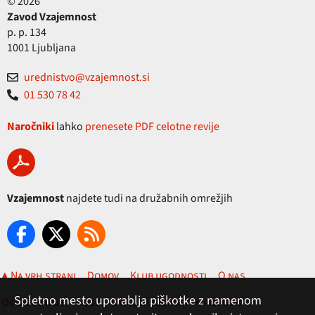
© 2026
Zavod Vzajemnost
p. p. 134
1001 Ljubljana
urednistvo@vzajemnost.si
01 530 78 42
Naročniki
lahko
prenesete PDF celotne revije
Vzajemnost
najdete tudi na družabnih omrežjih
▲ Na vrh strani
Domov
Klub ugodnosti
O nas
Spletno mesto uporablja piškotke z namenom
Oglaševanje
Pogoji rabe, zasebnost in piškotki