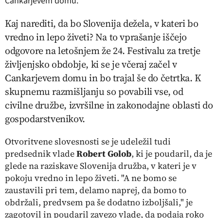
Cankarjevem domu.
Kaj narediti, da bo Slovenija dežela, v kateri bo
vredno in lepo živeti? Na to vprašanje iščejo
odgovore na letošnjem že 24. Festivalu za tretje
življenjsko obdobje, ki se je včeraj začel v
Cankarjevem domu in bo trajal še do četrtka. K
skupnemu razmišljanju so povabili vse, od
civilne družbe, izvršilne in zakonodajne oblasti do
gospodarstvenikov.
Otvoritvene slovesnosti se je udeležil tudi
predsednik vlade
Robert Golob
, ki je poudaril, da je
glede na raziskave Slovenija družba, v kateri je v
pokoju vredno in lepo živeti. "A ne bomo se
zaustavili pri tem, delamo naprej, da bomo to
obdržali, predvsem pa še dodatno izboljšali," je
zagotovil in poudaril zavezo vlade, da podaja roko