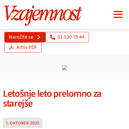
Naročite se
01 530 78 44
Arhiv PDF
Letošnje leto prelomno za
starejše
1. oktober 2025