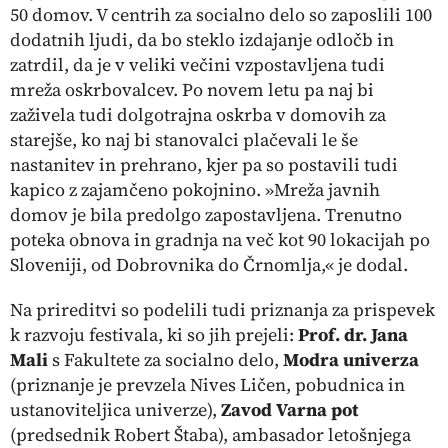
50 domov. V centrih za socialno delo so zaposlili 100
dodatnih ljudi, da bo steklo izdajanje odločb in
zatrdil, da je v veliki večini vzpostavljena tudi
mreža oskrbovalcev. Po novem letu pa naj bi
zaživela tudi dolgotrajna oskrba v domovih za
starejše, ko naj bi stanovalci plačevali le še
nastanitev in prehrano, kjer pa so postavili tudi
kapico z zajamčeno pokojnino. »Mreža javnih
domov je bila predolgo zapostavljena. Trenutno
poteka obnova in gradnja na več kot 90 lokacijah po
Sloveniji, od Dobrovnika do Črnomlja,« je dodal.
Na prireditvi so podelili tudi priznanja za prispevek
k razvoju festivala, ki so jih prejeli:
Prof. dr. Jana
Mali
s Fakultete za socialno delo,
Modra univerza
(priznanje je prevzela Nives Ličen, pobudnica in
ustanoviteljica univerze),
Zavod Varna pot
(predsednik Robert Štaba), ambasador letošnjega