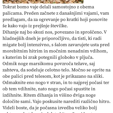
Tokrat bomo vaje delali samostojno z obema
palicama. Preden začnete z današnjimi vajami, vam
predlagam, da za ogrevanje po kratki hoji ponovite
še kako vajo iz prejšnje številke.
Dihanje naj bo skozi nos, povezano in sproščeno. V
hladnejših dneh je priporočljivo, da tisti, ki radi
migate bolj intenzivno, s šalom zavarujete usta pred
morebitnim hitrim in močnim nenadnim vdihom,
s katerim bi zrak potegnili globoko v pljuča.
Odmik noge marsikomu povzroča težave, saj
zahteva, da sodeluje celotno telo. Močno se oprite na
obe palici pred telesom, kot je prikazano na sliki.
Odmaknite eno nogo v stran, in to najprej počasi ter
ob tem vdihnite, nato nogo počasi spustite in
izdihnite. Ritem dihanja in višino dviga noge
določite sami. Vajo poskusite narediti različno hitro.
Videli boste, da je počasna izvedba veliko bolj