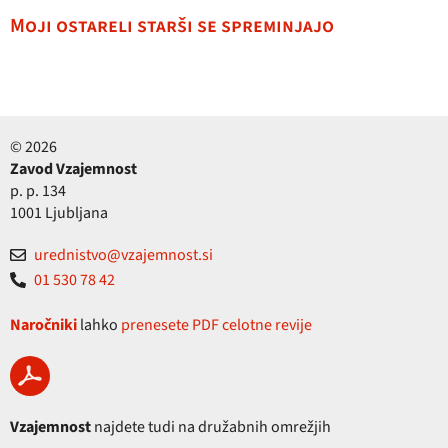
Moji ostareli starši se spreminjajo
© 2026
Zavod Vzajemnost
p. p. 134
1001 Ljubljana
urednistvo@vzajemnost.si
01 530 78 42
Naročniki
lahko
prenesete PDF celotne revije
Vzajemnost
najdete tudi na družabnih omrežjih