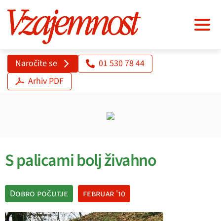
Naročite se
01 530 78 44
Arhiv PDF
S palicami bolj živahno
Dobro počutje
februar '10