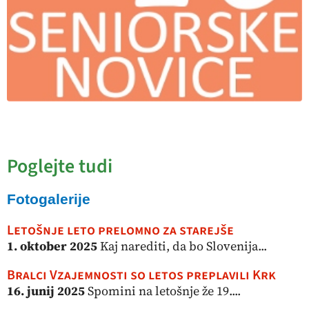
Poglejte tudi
Fotogalerije
Letošnje leto prelomno za starejše
1. oktober 2025
Kaj narediti, da bo Slovenija...
Bralci Vzajemnosti so letos preplavili Krk
16. junij 2025
Spomini na letošnje že 19....