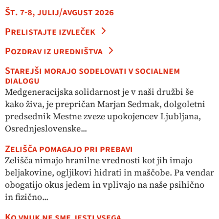
Št. 7-8, julij/avgust 2026
Prelistajte izvleček
Pozdrav iz uredništva
Starejši morajo sodelovati v socialnem
dialogu
Medgeneracijska solidarnost je v naši družbi še
kako živa, je prepričan Marjan Sedmak, dolgoletni
predsednik Mestne zveze upokojencev Ljubljana,
Osrednjeslovenske...
Zelišča pomagajo pri prebavi
Zelišča nimajo hranilne vrednosti kot jih imajo
beljakovine, ogljikovi hidrati in maščobe. Pa vendar
obogatijo okus jedem in vplivajo na naše psihično
in fizično...
Ko vnuk ne sme jesti vsega