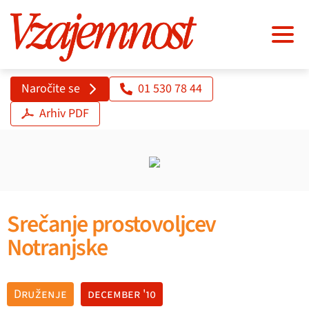
Naročite se
01 530 78 44
Arhiv PDF
Srečanje prostovoljcev
Notranjske
Druženje
december '10