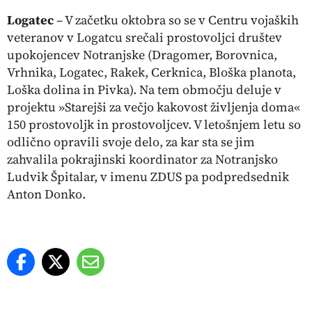
Logatec
– V začetku oktobra so se v Centru vojaških
veteranov v Logatcu srečali prostovoljci društev
upokojencev Notranjske (Dragomer, Borovnica,
Vrhnika, Logatec, Rakek, Cerknica, Bloška planota,
Loška dolina in Pivka). Na tem območju deluje v
projektu »Starejši za večjo kakovost življenja doma«
150 prostovoljk in prostovoljcev. V letošnjem letu so
odlično opravili svoje delo, za kar sta se jim
zahvalila pokrajinski koordinator za Notranjsko
Ludvik Špitalar, v imenu ZDUS pa podpredsednik
Anton Donko.