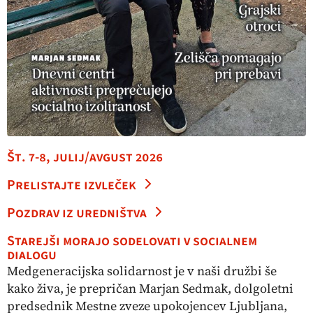
Št. 7-8, julij/avgust 2026
Prelistajte izvleček
Pozdrav iz uredništva
Starejši morajo sodelovati v socialnem
dialogu
Medgeneracijska solidarnost je v naši družbi še
kako živa, je prepričan Marjan Sedmak, dolgoletni
predsednik Mestne zveze upokojencev Ljubljana,