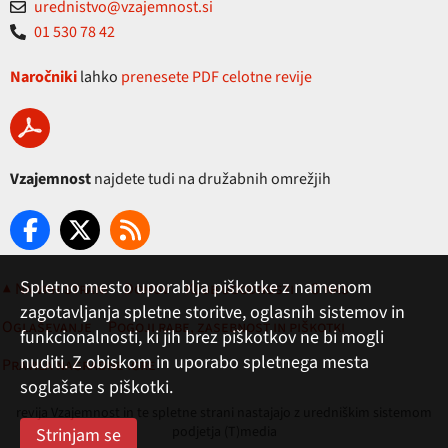
urednistvo@vzajemnost.si
01 530 78 42
Naročniki
lahko
prenesete PDF celotne revije
Vzajemnost
najdete tudi na družabnih omrežjih
Spletno mesto uporablja piškotke z namenom
▲ Na vrh strani
Domov
Klub ugodnosti
O nas
zagotavljanja spletne storitve, oglasnih sistemov in
Oglaševanje
Pogoji rabe, zasebnost in piškotki
funkcionalnosti, ki jih brez piškotkov ne bi mogli
nuditi. Z obiskom in uporabo spletnega mesta
Pravila nagradne igre
soglašate s piškotki.
revija Vzajemnost in te spletne strani nastajajo z uredniškim sistemom
podjetja (T)media