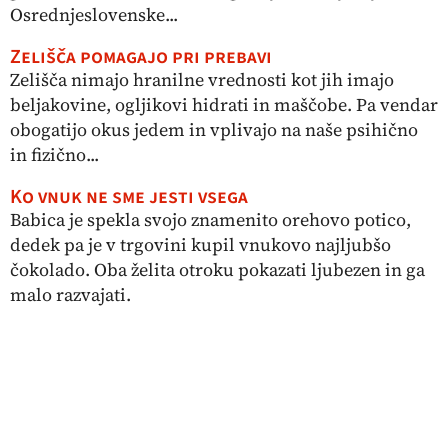
Osrednjeslovenske...
Zelišča pomagajo pri prebavi
Zelišča nimajo hranilne vrednosti kot jih imajo
beljakovine, ogljikovi hidrati in maščobe. Pa vendar
obogatijo okus jedem in vplivajo na naše psihično
in fizično...
Ko vnuk ne sme jesti vsega
Babica je spekla svojo znamenito orehovo potico,
dedek pa je v trgovini kupil vnukovo najljubšo
čokolado. Oba želita otroku pokazati ljubezen in ga
malo razvajati.