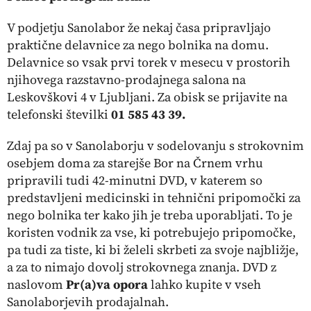
V podjetju Sanolabor že nekaj časa pripravljajo
praktične delavnice za nego bolnika na domu.
Delavnice so vsak prvi torek v mesecu v prostorih
njihovega razstavno-prodajnega salona na
Leskovškovi 4 v Ljubljani. Za obisk se prijavite na
telefonski številki
01 585 43 39.
Zdaj pa so v Sanolaborju v sodelovanju s strokovnim
osebjem doma za starejše Bor na Črnem vrhu
pripravili tudi 42-minutni DVD, v katerem so
predstavljeni medicinski in tehnični pripomočki za
nego bolnika ter kako jih je treba uporabljati. To je
koristen vodnik za vse, ki potrebujejo pripomočke,
pa tudi za tiste, ki bi želeli skrbeti za svoje najbližje,
a za to nimajo dovolj strokovnega znanja. DVD z
naslovom
Pr(a)va opora
lahko kupite v vseh
Sanolaborjevih
prodajalnah.