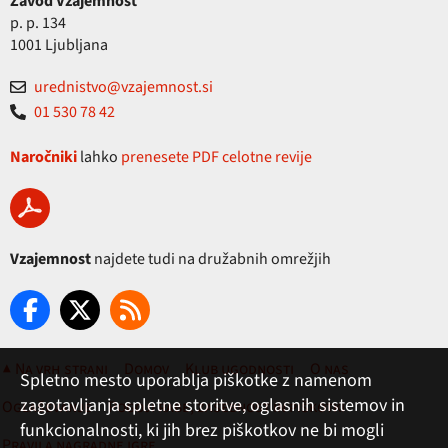
Zavod Vzajemnost
p. p. 134
1001 Ljubljana
urednistvo@vzajemnost.si
01 530 78 42
Naročniki
lahko
prenesete PDF celotne revije
Vzajemnost
najdete tudi na družabnih omrežjih
▲ Na vrh strani
Domov
Klub ugodnosti
O nas
Spletno mesto uporablja piškotke z namenom
zagotavljanja spletne storitve, oglasnih sistemov in
Oglaševanje
Pogoji rabe, zasebnost in piškotki
funkcionalnosti, ki jih brez piškotkov ne bi mogli
Pravila nagradne igre