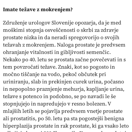
Imate težave z mokrenjem?
Združenje urologov Slovenije opozarja, da je med
moškimi stopnja osveščenosti o skrbi za zdravje
prostate nizka in da neradi spregovorijo o svojih
težavah z mokrenjem. Naloga prostate je predvsem
ohranjanje vitalnosti in gibljivosti semenčic.
Nekako po 40. letu se prostata začne povečevati in s
tem povzročati težave. Znaki, kot so pogosto in
močno tiščanje na vodo, pekoč občutek pri
uriniranju, slab in prekinjen curek urina, počasno
in nepopolno praznjenje mehurja, kapljanje urina,
težave s potenco in podobno, se po navadi le še
stopnjujejo in napredujejo v resno bolezen. V
mlajših letih se pojavlja predvsem vnetje prostate
ali prostatitis, po 50. letu pa sta pogostejši benigna
hiperplazija prostate in rak prostate, ki ga vsako leto