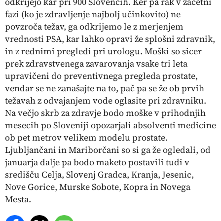
odkrijejo kar pri 900 Slovencih. Ker pa rak v začetni
fazi (ko je zdravljenje najbolj učinkovito) ne
povzroča težav, ga odkrijemo le z merjenjem
vrednosti PSA, kar lahko opravi že splošni zdravnik,
in z rednimi pregledi pri urologu. Moški so sicer
prek zdravstvenega zavarovanja vsake tri leta
upravičeni do preventivnega pregleda prostate,
vendar se ne zanašajte na to, pač pa se že ob prvih
težavah z odvajanjem vode oglasite pri zdravniku.
Na večjo skrb za zdravje bodo moške v prihodnjih
mesecih po Sloveniji opozarjali absolventi medicine
ob pet metrov velikem modelu prostate.
Ljubljančani in Mariborčani so si ga že ogledali, od
januarja dalje pa bodo maketo postavili tudi v
središču Celja, Slovenj Gradca, Kranja, Jesenic,
Nove Gorice, Murske Sobote, Kopra in Novega
Mesta.