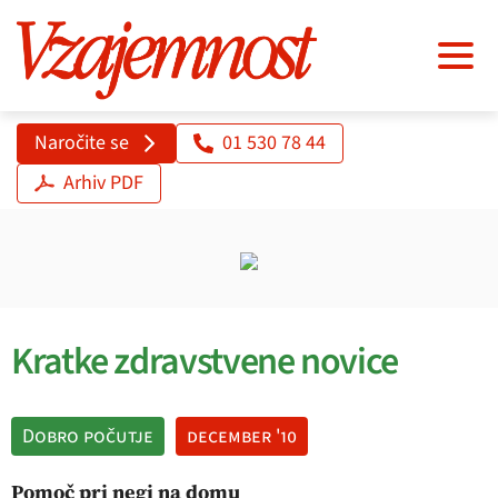
Naročite se
01 530 78 44
Arhiv PDF
Kratke zdravstvene novice
Dobro počutje
december '10
Pomoč pri negi na domu