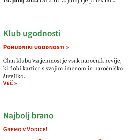
10. junij 2024
Od 2. do 5. junija je potekalo...
Klub ugodnosti
Ponudniki ugodnosti »
Član kluba Vzajemnost je vsak naročnik revije,
ki dobi kartico s svojim imenom in naročniško
številko.
Več »
Najbolj brano
Gremo v Vodice!