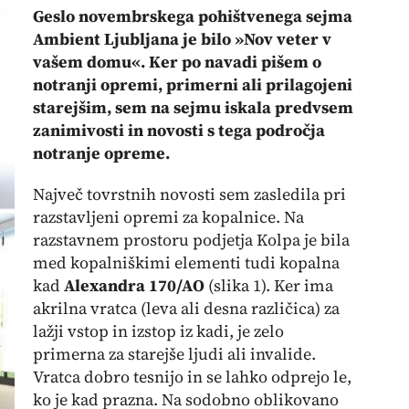
Geslo novembrskega pohištvenega sejma
Ambient Ljubljana je bilo »Nov veter v
vašem domu«. Ker po navadi pišem o
notranji opremi, primerni ali prilagojeni
starejšim, sem na sejmu iskala predvsem
zanimivosti in novosti s tega področja
notranje opreme.
Največ tovrstnih novosti sem zasledila pri
razstavljeni opremi za kopalnice. Na
razstavnem prostoru podjetja Kolpa je bila
med kopalniškimi elementi tudi kopalna
kad
Alexandra 170/AO
(
slika
1). Ker ima
akrilna vratca (leva ali desna različica) za
lažji vstop in izstop iz kadi, je zelo
primerna za starejše ljudi ali invalide.
Vratca dobro tesnijo in se lahko odprejo le,
ko je kad prazna. Na sodobno oblikovano