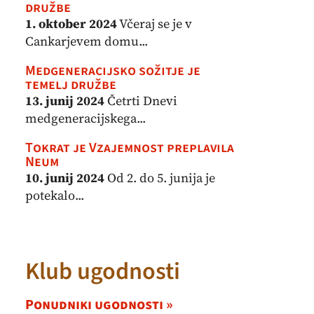
družbe
1. oktober 2024
Včeraj se je v
Cankarjevem domu...
Medgeneracijsko sožitje je
temelj družbe
13. junij 2024
Četrti Dnevi
medgeneracijskega...
Tokrat je Vzajemnost preplavila
Neum
10. junij 2024
Od 2. do 5. junija je
potekalo...
Klub ugodnosti
Ponudniki ugodnosti »