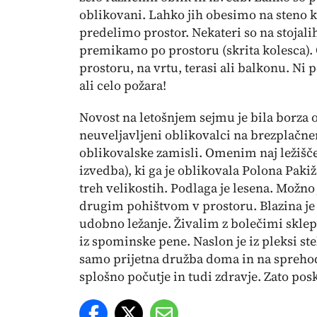
oblikovani. Lahko jih obesimo na steno ko
predelimo prostor. Nekateri so na stojal
premikamo po prostoru (skrita kolesca). 
prostoru, na vrtu, terasi ali balkonu. Ni 
ali celo požara!
Novost na letošnjem sejmu je bila borza 
neuveljavljeni oblikovalci na brezplačn
oblikovalske zamisli. Omenim naj ležišč
izvedba), ki ga je oblikovala Polona Pakiž
treh velikostih. Podlaga je lesena. Možno j
drugim pohištvom v prostoru. Blazina je
udobno ležanje. Živalim z bolečimi sklepi
iz spominske pene. Naslon je iz pleksi ste
samo prijetna družba doma in na sprehod
splošno počutje in tudi zdravje. Zato pos