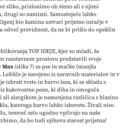
t sliko, prislonimo ob steno ali z njimi
ih, drugi so namizni. Samostoječe lahko
Ogenj bio kamina ustvari prijetno ozračje v
pa odveč previdnost, da ne bi prišlo do opeklin
oblikovanja TOP IDEJE, kjer so mladi, še
em razstavnem prostoru predstavili svoje
e
Max
(
slika 7)
za pse in mačke (manjša
. Ležišče je narejeno iz naravnih materialov in v
e izbrati vrsto in barvo lesa, ki se sklada z
 iz kakovostne pene, ki diha in omogoča
 ali alergikom je namenjena različica z blazino
kla, katerega barvo lahko izberete. Živali niso
u, temveč zelo ugodno vplivajo na naše
krbimo, da bo tudi njihova starost prijetna!