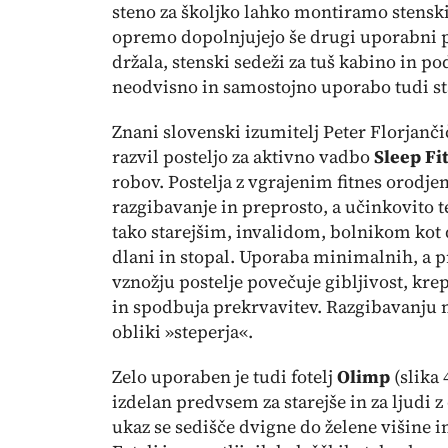
steno za školjko lahko montiramo stenski
opremo dopolnjujejo še drugi uporabni pr
držala, stenski sedeži za tuš kabino in
neodvisno in samostojno uporabo tudi st
Znani slovenski izumitelj Peter Florjančič
razvil posteljo za aktivno vadbo
Sleep Fi
robov. Postelja z vgrajenim fitnes orodj
razgibavanje in preprosto, a učinkovito 
tako starejšim, invalidom, bolnikom kot 
dlani in stopal. Uporaba minimalnih, a p
vznožju postelje povečuje gibljivost, krep
in spodbuja prekrvavitev. Razgibavanju n
obliki »steperja«.
Zelo uporaben je tudi fotelj
Olimp
(
slika
izdelan predvsem za starejše in za ljudi
ukaz se sedišče dvigne do želene višine in