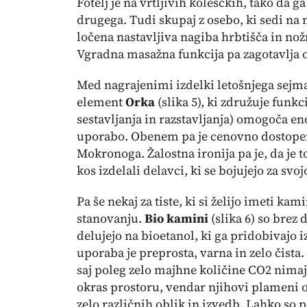
Fotelj je na vrtljivih koleščkih, tako da 
drugega. Tudi skupaj z osebo, ki sedi na
ločena nastavljiva nagiba hrbtišča in nož
Vgradna masažna funkcija pa zagotavlja o
Med nagrajenimi izdelki letošnjega sej
element
Orka
(
slika
5
), ki združuje funk
sestavljanja in razstavljanja) omogoča e
uporabo. Obenem pa je cenovno dostopen.
Mokronoga. Žalostna ironija pa je, da je 
kos izdelali delavci, ki se bojujejo za svo
Pa še nekaj za tiste, ki si želijo imeti ka
stanovanju.
Bio kamini
(
slika 6
) so brez 
delujejo na bioetanol, ki ga pridobivajo i
uporaba je preprosta, varna in zelo čista.
saj poleg zelo majhne količine CO2 nima
okras prostoru, vendar njihovi plameni o
zelo različnih oblik in izvedb. Lahko so 