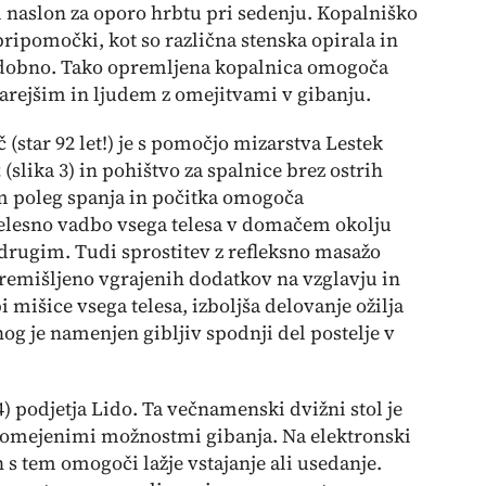
 naslon za oporo hrbtu pri sedenju. Kopalniško
ipomočki, kot so različna stenska opirala in
 podobno. Tako opremljena kopalnica omogoča
arejšim in ljudem z omejitvami v gibanju.
 (star 92 let!) je s pomočjo mizarstva Lestek
t
(
slika 3
) in pohištvo za spalnice brez ostrih
em poleg spanja in počitka omogoča
telesno vadbo vsega telesa v domačem okolju
drugim. Tudi sprostitev z refleksno masažo
remišljeno vgrajenih dodatkov na vzglavju in
i mišice vsega telesa, izboljša delovanje ožilja
og je namenjen gibljiv spodnji del postelje v
4
) podjetja Lido. Ta večnamenski dvižni stol je
 z omejenimi možnostmi gibanja. Na elektronski
 s tem omogoči lažje vstajanje ali usedanje.