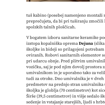
tuš kabino (posebej namenjeno montaži n
preprečujeta, da bi pri tuširanju zmočili 
spolzkih talnih ploščicah.
V bogatem izboru sanitarne keramike pod
izstopa kopalniška oprema
Dejuna
(
slika
školjke in bideji so prilagojeni potrebam 
oviranih. Robovi sanitarnih elementov s
pri udarcu obnje. Pred plitvim umivalnik
vozičku, saj je pod njim dovolj prostora 
umivalnikom in je uporabno tako za velike,
tudi za otroke. Dno umivalnika je v dve
predmetov na prednjo stran umivalnika (z
školjka je globlja (70 centimetrov) kot si
Širše (39,5 centimetrov) in višje sedalo 
sedenje in vstajanje starejših, ljudi s hr