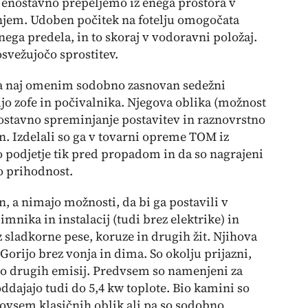
ga enostavno prepeljemo iz enega prostora v
 njem. Udoben počitek na fotelju omogočata
nega predela, in to skoraj v vodoravni položaj.
svežujočo sprostitev.
ma naj omenim sodobno zasnovan sedežni
cijo zofe in počivalnika. Njegova oblika (možnost
nostavno spreminjanje postavitev in raznovrstno
 Izdelali so ga v tovarni opreme TOM iz
to podjetje tik pred propadom in da so nagrajeni
jo prihodnost.
min, a nimajo možnosti, da bi ga postavili v
dimnika in instalacij (tudi brez elektrike) in
z sladkorne pese, koruze in drugih žit. Njihova
 Gorijo brez vonja in dima. So okolju prijazni,
jo drugih emisij. Predvsem so namenjeni za
ddajajo tudi do 5,4 kw toplote. Bio kamini so
povsem klasičnih oblik ali pa so sodobno