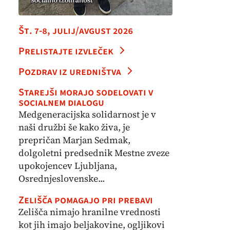
Št. 7-8, julij/avgust 2026
Prelistajte izvleček
Pozdrav iz uredništva
Starejši morajo sodelovati v
socialnem dialogu
Medgeneracijska solidarnost je v
naši družbi še kako živa, je
prepričan Marjan Sedmak,
dolgoletni predsednik Mestne zveze
upokojencev Ljubljana,
Osrednjeslovenske...
Zelišča pomagajo pri prebavi
Zelišča nimajo hranilne vrednosti
kot jih imajo beljakovine, ogljikovi