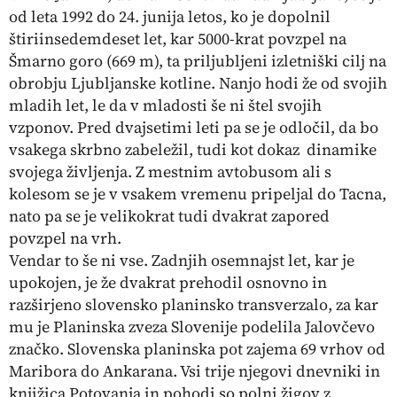
od leta 1992 do 24. junija letos, ko je dopolnil
štiriinsedemdeset let, kar 5000-krat povzpel na
Šmarno goro (669 m), ta priljubljeni izletniški cilj na
obrobju Ljubljanske kotline. Nanjo hodi že od svojih
mladih let, le da v mladosti še ni štel svojih
vzponov. Pred dvajsetimi leti pa se je odločil, da bo
vsakega skrbno zabeležil, tudi kot dokaz dinamike
svojega življenja. Z mestnim avtobusom ali s
kolesom se je v vsakem vremenu pripeljal do Tacna,
nato pa se je velikokrat tudi dvakrat zapored
povzpel na vrh.
Vendar to še ni vse. Zadnjih osemnajst let, kar je
upokojen, je že dvakrat prehodil osnovno in
razširjeno slovensko planinsko transverzalo, za kar
mu je Planinska zveza Slovenije podelila Jalovčevo
značko. Slovenska planinska pot zajema 69 vrhov od
Maribora do Ankarana. Vsi trije njegovi dnevniki in
knjižica Potovanja in pohodi so polni žigov z