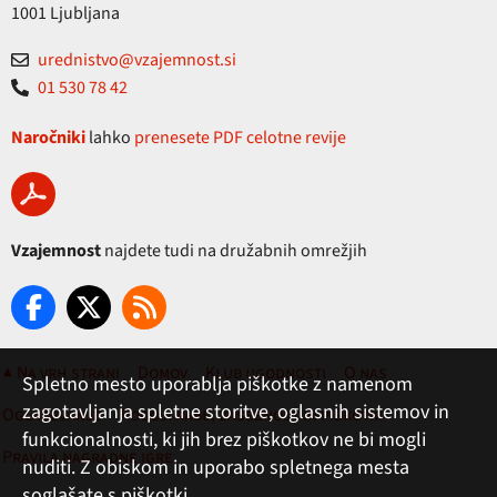
1001 Ljubljana
urednistvo@vzajemnost.si
01 530 78 42
Naročniki
lahko
prenesete PDF celotne revije
Vzajemnost
najdete tudi na družabnih omrežjih
▲ Na vrh strani
Domov
Klub ugodnosti
O nas
Spletno mesto uporablja piškotke z namenom
zagotavljanja spletne storitve, oglasnih sistemov in
Oglaševanje
Pogoji rabe, zasebnost in piškotki
funkcionalnosti, ki jih brez piškotkov ne bi mogli
Pravila nagradne igre
nuditi. Z obiskom in uporabo spletnega mesta
soglašate s piškotki.