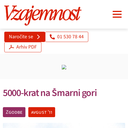
Naročite se
01 530 78 44
Arhiv PDF
5000-krat na Šmarni gori
Zgodbe
avgust '11