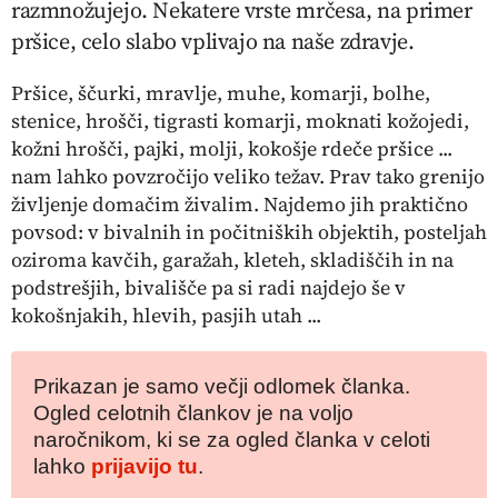
razmnožujejo. Nekatere vrste mrčesa, na primer
pršice, celo slabo vplivajo na naše zdravje.
Pršice, ščurki, mravlje, muhe, komarji, bolhe,
stenice, hrošči, tigrasti komarji, moknati kožojedi,
kožni hrošči, pajki, molji, kokošje rdeče pršice ...
nam lahko povzročijo veliko težav. Prav tako grenijo
življenje domačim živalim. Najdemo jih praktično
povsod: v bivalnih in počitniških objektih, posteljah
oziroma kavčih, garažah, kleteh, skladiščih in na
podstrešjih, bivališče pa si radi najdejo še v
kokošnjakih, hlevih, pasjih utah ...
Prikazan je samo večji odlomek članka.
Ogled celotnih člankov je na voljo
naročnikom, ki se za ogled članka v celoti
lahko
prijavijo tu
.