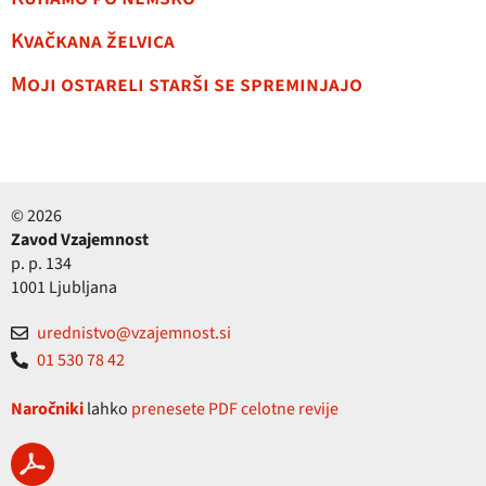
Kvačkana želvica
Moji ostareli starši se spreminjajo
© 2026
Zavod Vzajemnost
p. p. 134
1001 Ljubljana
urednistvo@vzajemnost.si
01 530 78 42
Naročniki
lahko
prenesete PDF celotne revije