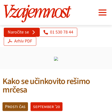
Naročite se
01 530 78 44
Arhiv PDF
Kako se učinkovito rešimo
mrčesa
Prosti čas
september '20