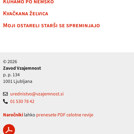
Kuhamo po nemško
Kvačkana želvica
Moji ostareli starši se spreminjajo
© 2026
Zavod Vzajemnost
p. p. 134
1001 Ljubljana
urednistvo@vzajemnost.si
01 530 78 42
Naročniki
lahko
prenesete PDF celotne revije