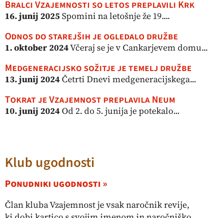
Bralci Vzajemnosti so letos preplavili Krk
16. junij 2025
Spomini na letošnje že 19....
Odnos do starejših je ogledalo družbe
1. oktober 2024
Včeraj se je v Cankarjevem domu...
Medgeneracijsko sožitje je temelj družbe
13. junij 2024
Četrti Dnevi medgeneracijskega...
Tokrat je Vzajemnost preplavila Neum
10. junij 2024
Od 2. do 5. junija je potekalo...
Klub ugodnosti
Ponudniki ugodnosti »
Član kluba Vzajemnost je vsak naročnik revije,
ki dobi kartico s svojim imenom in naročniško