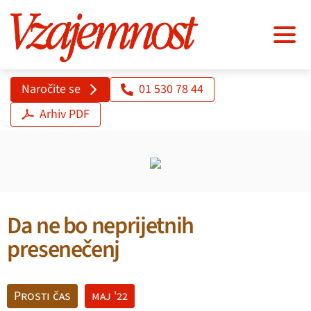
Naročite se
01 530 78 44
Arhiv PDF
Da ne bo neprijetnih
presenečenj
Prosti čas
maj '22