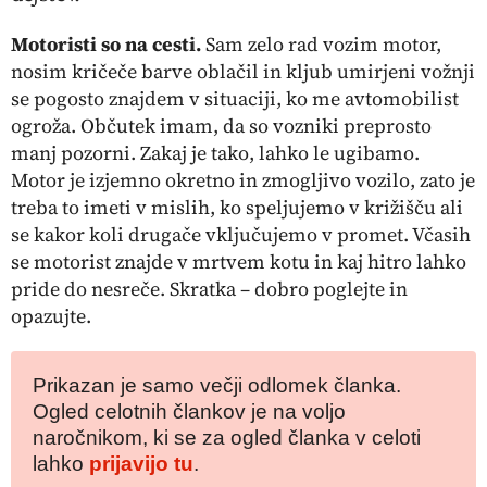
Motoristi so na cesti.
Sam zelo rad vozim motor,
nosim kričeče barve oblačil in kljub umirjeni vožnji
se pogosto znajdem v situaciji, ko me avtomobilist
ogroža. Občutek imam, da so vozniki preprosto
manj pozorni. Zakaj je tako, lahko le ugibamo.
Motor je izjemno okretno in zmogljivo vozilo, zato je
treba to imeti v mislih, ko speljujemo v križišču ali
se kakor koli drugače vključujemo v promet. Včasih
se motorist znajde v mrtvem kotu in kaj hitro lahko
pride do nesreče. Skratka – dobro poglejte in
opazujte.
Prikazan je samo večji odlomek članka.
Ogled celotnih člankov je na voljo
naročnikom, ki se za ogled članka v celoti
lahko
prijavijo tu
.