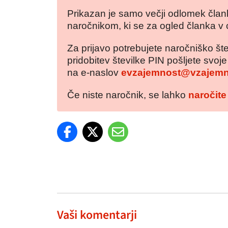
Prikazan je samo večji odlomek člank
naročnikom, ki se za ogled članka v 
Za prijavo potrebujete naročniško šte
pridobitev številke PIN pošljete svoj
na e-naslov
evzajemnost@vzajemn
Če niste naročnik, se lahko
naročite
Vaši komentarji