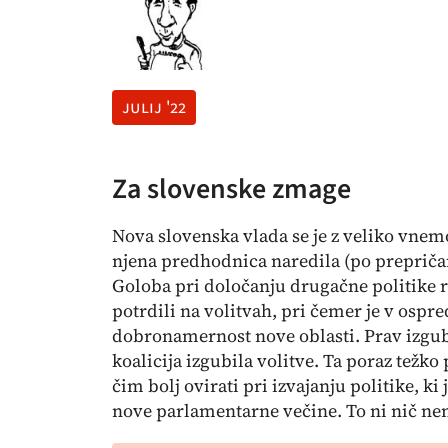
julij '22
Za slovenske zmage
Nova slovenska vlada se je z veliko vnemo
njena predhodnica naredila (po prepričan
Goloba pri določanju drugačne politike r
potrdili na volitvah, pri čemer je v ospre
dobronamernost nove oblasti. Prav izguba 
koalicija izgubila volitve. Ta poraz težko
čim bolj ovirati pri izvajanju politike, k
nove parlamentarne večine. To ni nič nen