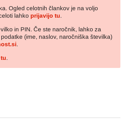
a. Ogled celotnih člankov je na voljo
celoti lahko
prijavijo tu
.
vilko in PIN. Če ste naročnik, lahko za
e podatke (ime, naslov, naročniška številka)
ost.si
.
 tu
.