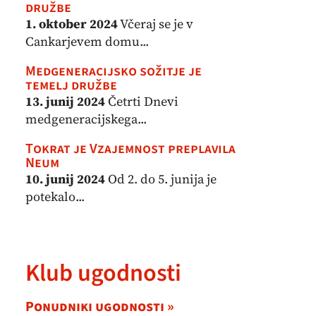
družbe
1. oktober 2024
Včeraj se je v
Cankarjevem domu...
Medgeneracijsko sožitje je
temelj družbe
13. junij 2024
Četrti Dnevi
medgeneracijskega...
Tokrat je Vzajemnost preplavila
Neum
10. junij 2024
Od 2. do 5. junija je
potekalo...
Klub ugodnosti
Ponudniki ugodnosti »