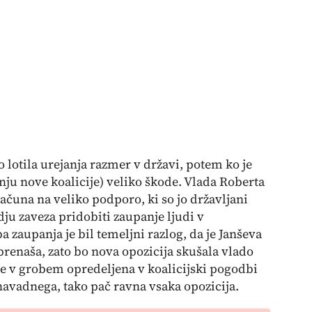
 lotila urejanja razmer v državi, potem ko je
ju nove koalicije) veliko škode. Vlada Roberta
ačuna na veliko podporo, ki so jo državljani
dju zaveza pridobiti zaupanje ljudi v
zaupanja je bil temeljni razlog, da je Janševa
 prenaša, zato bo nova opozicija skušala vlado
i je v grobem opredeljena v koalicijski pogodbi
avadnega, tako pač ravna vsaka opozicija.