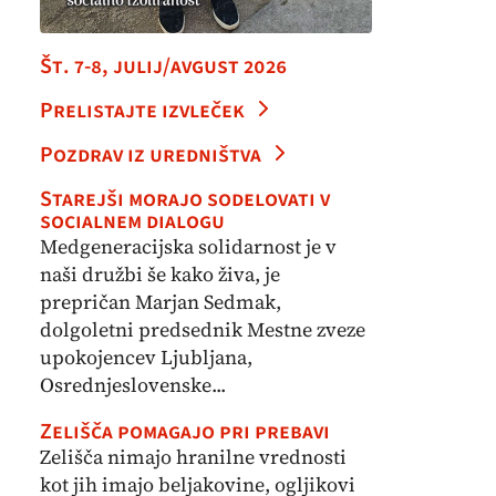
Št. 7-8, julij/avgust 2026
Prelistajte izvleček
Pozdrav iz uredništva
Starejši morajo sodelovati v
socialnem dialogu
Medgeneracijska solidarnost je v
naši družbi še kako živa, je
prepričan Marjan Sedmak,
dolgoletni predsednik Mestne zveze
upokojencev Ljubljana,
Osrednjeslovenske...
Zelišča pomagajo pri prebavi
Zelišča nimajo hranilne vrednosti
kot jih imajo beljakovine, ogljikovi