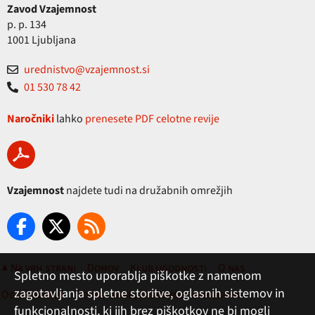
Zavod Vzajemnost
p. p. 134
1001 Ljubljana
urednistvo@vzajemnost.si
01 530 78 42
Naročniki
lahko
prenesete PDF celotne revije
Vzajemnost
najdete tudi na družabnih omrežjih
▲ Na vrh strani
Domov
Klub ugodnosti
O nas
Spletno mesto uporablja piškotke z namenom
zagotavljanja spletne storitve, oglasnih sistemov in
Oglaševanje
Pogoji rabe, zasebnost in piškotki
funkcionalnosti, ki jih brez piškotkov ne bi mogli