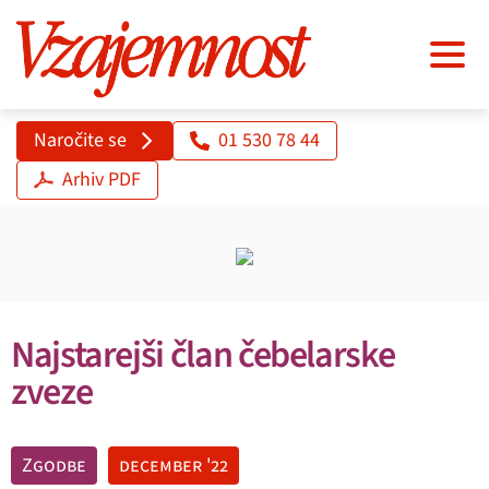
Naročite se
01 530 78 44
Arhiv PDF
Najstarejši član čebelarske
zveze
Zgodbe
december '22