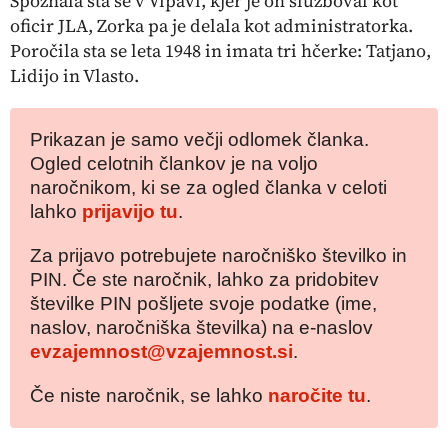
Spoznala sta se v Vipavi, kjer je on služboval kot
oficir JLA, Zorka pa je delala kot administratorka.
Poročila sta se leta 1948 in imata tri hčerke: Tatjano,
Lidijo in Vlasto.
Prikazan je samo večji odlomek članka.
Ogled celotnih člankov je na voljo
naročnikom, ki se za ogled članka v celoti
lahko
prijavijo tu
.
Za prijavo potrebujete naročniško številko in
PIN. Če ste naročnik, lahko za pridobitev
številke PIN pošljete svoje podatke (ime,
naslov, naročniška številka) na e-naslov
evzajemnost@vzajemnost.si
.
Če niste naročnik, se lahko
naročite tu
.