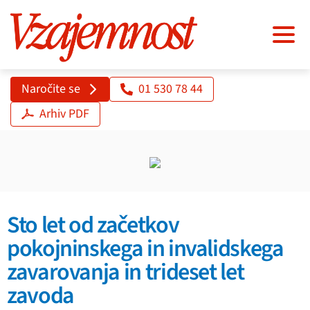
Naročite se
01 530 78 44
Arhiv PDF
Sto let od začetkov
pokojninskega in invalidskega
zavarovanja in trideset let
zavoda