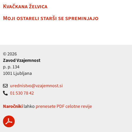
Kvačkana želvica
Moji ostareli starši se spreminjajo
© 2026
Zavod Vzajemnost
p. p. 134
1001 Ljubljana
urednistvo@vzajemnost.si
01 530 78 42
Naročniki
lahko
prenesete PDF celotne revije