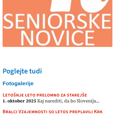
Poglejte tudi
Fotogalerije
Letošnje leto prelomno za starejše
1. oktober 2025
Kaj narediti, da bo Slovenija...
Bralci Vzajemnosti so letos preplavili Krk