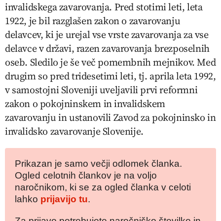
invalidskega zavarovanja. Pred stotimi leti, leta
1922, je bil razglašen zakon o zavarovanju
delavcev, ki je urejal vse vrste zavarovanja za vse
delavce v državi, razen zavarovanja brezposelnih
oseb. Sledilo je še več pomembnih mejnikov. Med
drugim so pred tridesetimi leti, tj. aprila leta 1992,
v samostojni Sloveniji uveljavili prvi reformni
zakon o pokojninskem in invalidskem
zavarovanju in ustanovili Zavod za pokojninsko in
invalidsko zavarovanje Slovenije.
Prikazan je samo večji odlomek članka.
Ogled celotnih člankov je na voljo
naročnikom, ki se za ogled članka v celoti
lahko
prijavijo tu
.
Za prijavo potrebujete naročniško številko in