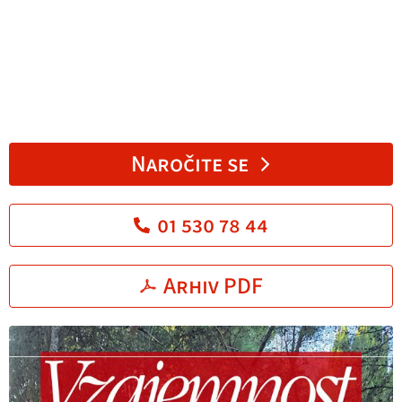
Naročite se
01 530 78 44
Arhiv PDF