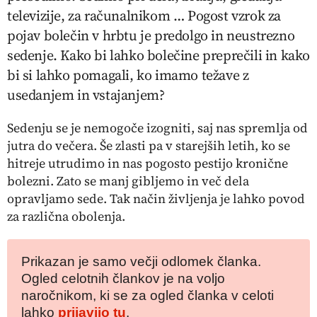
televizije, za računalnikom … Pogost vzrok za
pojav bolečin v hrbtu je predolgo in neustrezno
sedenje. Kako bi lahko bolečine preprečili in kako
bi si lahko pomagali, ko imamo težave z
usedanjem in vstajanjem?
Sedenju se je nemogoče izogniti, saj nas spremlja od
jutra do večera. Še zlasti pa v starejših letih, ko se
hitreje utrudimo in nas pogosto pestijo kronične
bolezni. Zato se manj gibljemo in več dela
opravljamo sede. Tak način življenja je lahko povod
za različna obolenja.
Prikazan je samo večji odlomek članka.
Ogled celotnih člankov je na voljo
naročnikom, ki se za ogled članka v celoti
lahko
prijavijo tu
.