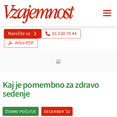
Naročite se
01 530 78 44
Arhiv PDF
Kaj je pomembno za zdravo
sedenje
Dobro počutje
december '22