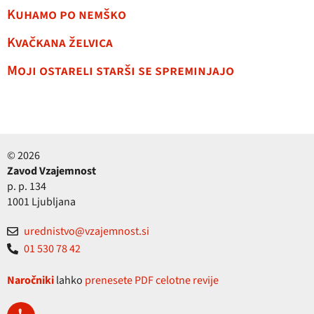
Kuhamo po nemško
Kvačkana želvica
Moji ostareli starši se spreminjajo
© 2026
Zavod Vzajemnost
p. p. 134
1001 Ljubljana
urednistvo@vzajemnost.si
01 530 78 42
Naročniki
lahko
prenesete PDF celotne revije