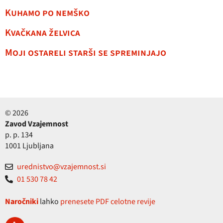
Kuhamo po nemško
Kvačkana želvica
Moji ostareli starši se spreminjajo
© 2026
Zavod Vzajemnost
p. p. 134
1001 Ljubljana
urednistvo@vzajemnost.si
01 530 78 42
Naročniki
lahko
prenesete PDF celotne revije