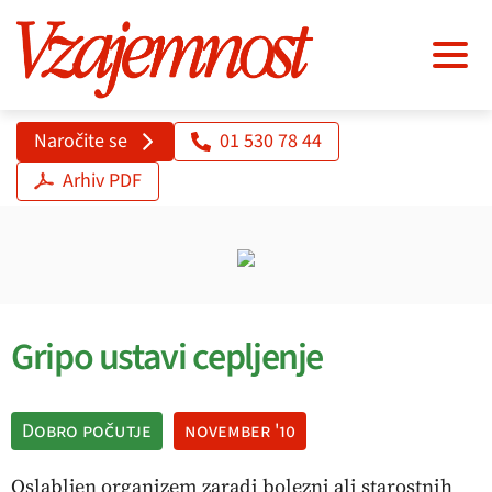
Naročite se
01 530 78 44
Arhiv PDF
Gripo ustavi cepljenje
Dobro počutje
november '10
Oslabljen organizem zaradi bolezni ali starostnih