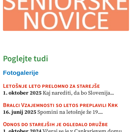
Poglejte tudi
Fotogalerije
Letošnje leto prelomno za starejše
1. oktober 2025
Kaj narediti, da bo Slovenija...
Bralci Vzajemnosti so letos preplavili Krk
16. junij 2025
Spomini na letošnje že 19....
Odnos do starejših je ogledalo družbe
1. oktober 2024
Včeraj se je v Cankarjevem domu...