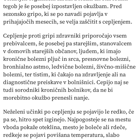
tegob je še posebej izpostavljen okužbam. Pred
sezonsko gripo, ki se po navadi pojavlja v
prihajajočih mesecih, se velja zaščitit s cepljenjem.
Cepljenje proti gripi zdravniki priporočajo vsem
prebivalcem, še posebej pa starejšim, stanovalcem
v domovih starejših občanov, ljudem, ki imajo
kronične bolezni pljuč in srca, presnovne bolezni,
bronhialno astmo, ledvične bolezni, živčno-mišične
bolezni, ter tistim, ki čakajo na zdravljenje ali na
diagnostične preiskave v bolnišnici. Cepijo naj se
tudi sorodniki kroničnih bolnikov, da ne bi
morebitno okužbo prenesli nanje.
Neželeni učinki po cepljenju se pojavijo le redko, če
pa se, hitro spet izginejo. Najpogosteje se na mestu
vboda pokaže oteklina, mesto je boleče ali rdeče,
redkeje se pojavi povišana temperatura, slabo