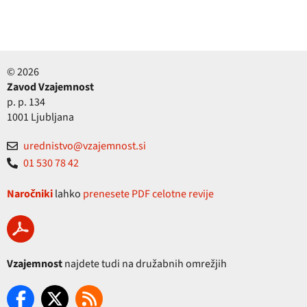
© 2026
Zavod Vzajemnost
p. p. 134
1001 Ljubljana
urednistvo@vzajemnost.si
01 530 78 42
Naročniki
lahko
prenesete PDF celotne revije
Vzajemnost
najdete tudi na družabnih omrežjih