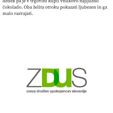
dedek pa je v trgovini kupil vnukovo najljubšo
čokolado. Oba želita otroku pokazati ljubezen in ga
malo razvajati.