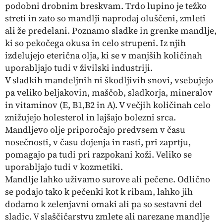
podobni drobnim breskvam. Trdo lupino je težko
streti in zato so mandlji naprodaj oluščeni, zmleti
ali že predelani. Poznamo sladke in grenke mandlje,
ki so pekočega okusa in celo strupeni. Iz njih
izdelujejo eterična olja, ki se v manjših količinah
uporabljajo tudi v živilski industriji.
V sladkih mandeljnih ni škodljivih snovi, vsebujejo
pa veliko beljakovin, maščob, sladkorja, mineralov
in vitaminov (E, B1,B2 in A). V večjih količinah celo
znižujejo holesterol in lajšajo bolezni srca.
Mandljevo olje priporočajo predvsem v času
nosečnosti, v času dojenja in rasti, pri zaprtju,
pomagajo pa tudi pri razpokani koži. Veliko se
uporabljajo tudi v kozmetiki.
Mandlje lahko uživamo surove ali pečene. Odlično
se podajo tako k pečenki kot k ribam, lahko jih
dodamo k zelenjavni omaki ali pa so sestavni del
sladic. V slaščičarstvu zmlete ali narezane mandlje