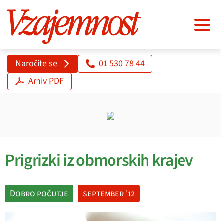
Naročite se
01 530 78 44
Arhiv PDF
Prigrizki iz obmorskih krajev
Dobro počutje
september '12