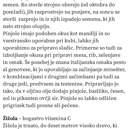
semen. Ko storže strojno oberejo (od oktobra do
pomladi), jih razprostrejo na ponjave, na soncu se
storži razprejo in iz njih izpadejo semena, ki jih
nato strojno olupijo.
Pinjole imajo podoben okus kot mandlji in so
vsestransko uporabne pri kuhi, lahko jih
uporabimo za pripravo sladic. Primerne so tudi za
izboljšanje okusa pri pripravi mesa, rib, zelenjave
in omak. Še posebej je znana italijanska omaka pesto
al genovese, ki jo uporabljajo za začinjanje minešter,
v kombinacijami z drugimi začimbami pa tudi za
druge jedi, predvsem za testenine. Pripravljajo jo
tako, da v oljčno olje dodajo pinjole, baziliko, česen,
sol in pikanten ovčji sir. Pinjole so lahko odličen
prigrizek tudi presne ali pečene.
Žižola
– bogastvo vitamina C
Žižola je trnato, do deset metrov visoko drevo, ki