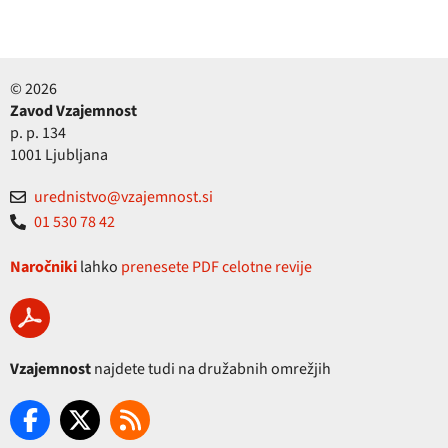
© 2026
Zavod Vzajemnost
p. p. 134
1001 Ljubljana
urednistvo@vzajemnost.si
01 530 78 42
Naročniki
lahko
prenesete PDF celotne revije
Vzajemnost
najdete tudi na družabnih omrežjih