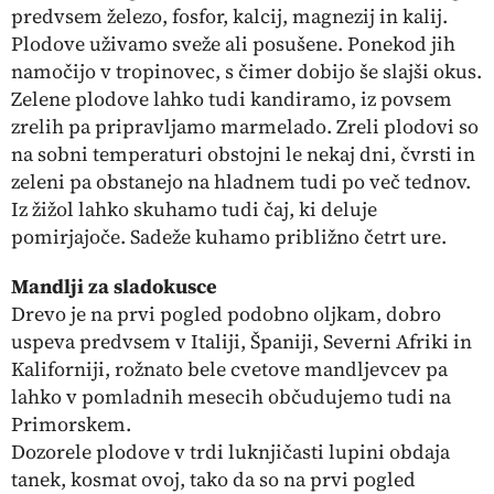
predvsem železo, fosfor, kalcij, magnezij in kalij.
Plodove uživamo sveže ali posušene. Ponekod jih
namočijo v tropinovec, s čimer dobijo še slajši okus.
Zelene plodove lahko tudi kandiramo, iz povsem
zrelih pa pripravljamo marmelado. Zreli plodovi so
na sobni temperaturi obstojni le nekaj dni, čvrsti in
zeleni pa obstanejo na hladnem tudi po več tednov.
Iz žižol lahko skuhamo tudi čaj, ki deluje
pomirjajoče. Sadeže kuhamo približno četrt ure.
Mandlji za sladokusce
Drevo je na prvi pogled podobno oljkam, dobro
uspeva predvsem v Italiji, Španiji, Severni Afriki in
Kaliforniji, rožnato bele cvetove mandljevcev pa
lahko v pomladnih mesecih občudujemo tudi na
Primorskem.
Dozorele plodove v trdi luknjičasti lupini obdaja
tanek, kosmat ovoj, tako da so na prvi pogled