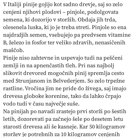
V Italiji pinije gojijo kot sadno drevje, saj so zelo
cenjeni njihovi plodovi – pinjole, podolgovata
semena, ki dozorijo v storžih. Obdaja jih trda,
olesenela luska, ki jo je treba streti. Pinjole so ena
najdražjih semen, vsebujejo pa predvsem vitamine
B, železo in fosfor ter veliko zdravih, nenasičenih
maščob.
Pinije niso zahtevne in uspevajo tudi na peščeni
zemlji in na apnenčastih tleh. Pri nas najbolj
slikovit drevored mogočnih pinij spremlja cesto
med Strunjanom in Belvederjem. So zelo trpežne
rastline. Vročina jim ne pride do živega, saj imajo
drevesa globoke korenine, tako da lahko črpajo
vodo tudi v času največje suše.
Na pinijah po navadi zrastejo prvi storži po šestih
letih, dozorevati pa začnejo šele po desetem letu
starosti drevesa ali še kasneje. Kar 50 kilogramov
storžev je potrebnih za 10 kilogramov cenjenih