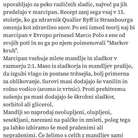
uporabljajo za peko različnih sladic, največ pa jih
predelajo v marcipan. Recept zanj sega vsaj v 15.
stoletje, ko ga zdravnik Qualler Ryff iz Strassbourga
omenja kot zdravilno snov. Po eni izmed teorij naj bi
marcipan v Evropo prinesel Marco Polo z ene od
svojih poti in so ga po njem poimenovali "Markov
kruh".
Marcipan vsebuje mlete mandlje in sladkor v
razmerju 2:1. Maso iz sladkorja in mandljev pražijo,
da izgubi vlago in postane trdnejša, bolj primerna
za oblikovanje. Surovi masi dodajajo še vanilin in
rožno vodico (aromo iz vrtnic). Proti prehitremu
sušenju pa masi dodajajo še škrobni sladkor,
sorbitol ali glicerol.
Mandlji so naprodaj neolupljeni, olupljeni,
sesekljani, narezani na palčke in zmleti, poleg tega
pa lahko izbiramo še med praženimi ali
nepraženimi. Če želimo s celih z mandljev sami