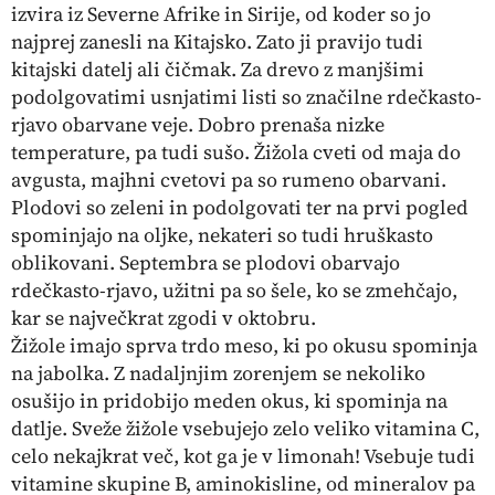
izvira iz Severne Afrike in Sirije, od koder so jo
najprej zanesli na Kitajsko. Zato ji pravijo tudi
kitajski datelj ali čičmak. Za drevo z manjšimi
podolgovatimi usnjatimi listi so značilne rdečkasto-
rjavo obarvane veje. Dobro prenaša nizke
temperature, pa tudi sušo. Žižola cveti od maja do
avgusta, majhni cvetovi pa so rumeno obarvani.
Plodovi so zeleni in podolgovati ter na prvi pogled
spominjajo na oljke, nekateri so tudi hruškasto
oblikovani. Septembra se plodovi obarvajo
rdečkasto-rjavo, užitni pa so šele, ko se zmehčajo,
kar se največkrat zgodi v oktobru.
Žižole imajo sprva trdo meso, ki po okusu spominja
na jabolka. Z nadaljnjim zorenjem se nekoliko
osušijo in pridobijo meden okus, ki spominja na
datlje. Sveže žižole vsebujejo zelo veliko vitamina C,
celo nekajkrat več, kot ga je v limonah! Vsebuje tudi
vitamine skupine B, aminokisline, od mineralov pa