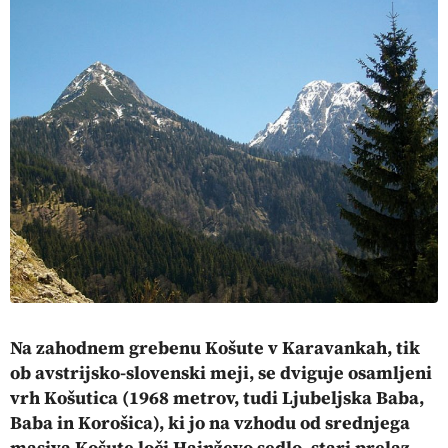
Na zahodnem grebenu Košute v Karavankah, tik
ob avstrijsko-slovenski meji, se dviguje osamljeni
vrh Košutica (1968 metrov, tudi Ljubeljska Baba,
Baba in Korošica), ki jo na vzhodu od srednjega
masiva Košute loči Hajnževo sedlo, stari prelaz