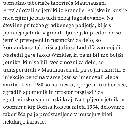
pomožno taborišče taborišča Mauthausen.
Prevladovali so jetniki iz Francije, Poljske in Rusije,
med njimi je bilo tudi nekaj Jugoslovanov. Na
številne pritožbe gradbenega podjetja, ki je s
pomočjo jetnikov gradilo ljubeljski predor, da so
jetniki pretepeni in nezmožni za delo, so
komandanta taborišča Juliusa Ludolfa zamenjali.
Nasledil ga je Jakob Winkler, ki pa ni bil nič boljši.
Jetnike, ki niso bili več zmožni za delo, so
transportirali v Mauthausen ali pa so jih usmrtili z
injekcijo bencina v srce (kar so imenovali »lepa
smrt«). Leta 1950 so na mestu, kjer je bilo taborišče,
zgradili spomenik in prostor razglasili za
zgodovinsko-spominski kraj. Na trpljenje jetnikov
opominja kip Borisa Kobeta iz leta 1954, delovanje
taborišča pa je predstavljeno v muzeju v kleti
nekdanje karavle.