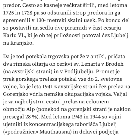
predor. Cesto so kasneje večkrat širili, med letoma
1725 in 1728 pa so odstranili strop predora in ga
spremenili v 130- metrski skalni usek. Po koncu del
so postavili na sedlu dve piramidi v čast cesarju
Karlu VI., ki je ob tej priložnosti potoval čez Ljubelj
na Kranjsko.
Da je tod potekala trgovska pot že v antiki, pričata
dva rimska oltarja ob cerkvi sv. Lenarta v Brodeh
(na avstrijski strani) in v Podljubelju. Promet je
prek gorskega prelaza potekal vse do 2. svetovne
vojne, ko je leta 1941 z avstrijske strani čez prelaz na
Gorenjsko vdrla nemška okupacijska vojska. Veljal
je za najbolj strm cestni prelaz na celotnem
območju Alp (ponekod na gorenjski strani je naklon
presegal 28 %). Med letoma 1943 in 1944 so vojni
ujetniki iz koncentracijskega taborišča Ljubelj
(»podružnica« Mauthausna) in delavci podjetja