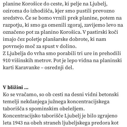
planine Korošice do ceste, ki pelje na Ljubelj,
oziroma do izhodišča, kjer smo pustili prevozno
sredstvo. Če se bomo vrnili prek planine, potem na
razpotju, ki smo ga omenili zgoraj, zavijemo levo na
označeno pot za planino Korošica. V pastirski koči
imajo čez poletje planšarske dobrote, ki nam
povrnejo moč za spust v dolino.
Z Ljubelja do vrha smo porabili tri ure in prehodili
910 višinskih metrov. Pot je lepo vidna na planinski
karti Karavanke – osrednji del.
V bližini
…
Ko se vračamo, so ob cesti na desni vidni betonski
temelji nekdanjega južnega koncentracijskega
taborišča s spominskim obeležjem.
Koncentracijsko taborišče Ljubelj je bilo zgrajeno
leta 1943 na obeh straneh ljubeljskega predora kot