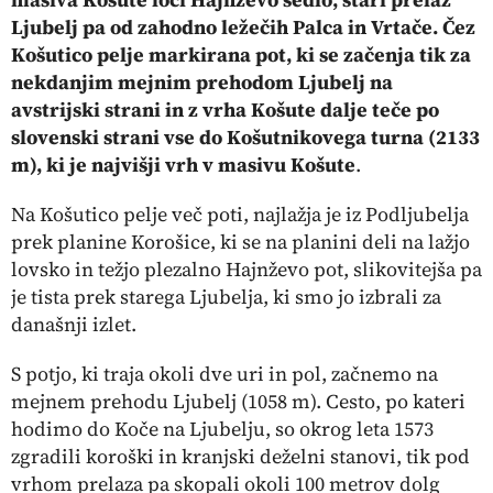
Ljubelj pa od zahodno ležečih Palca in Vrtače. Čez
Košutico pelje markirana pot, ki se začenja tik za
nekdanjim mejnim prehodom Ljubelj na
avstrijski strani in z vrha Košute dalje teče po
slovenski strani vse do Košutnikovega turna (2133
m), ki je najvišji vrh v masivu Košute
.
Na Košutico pelje več poti, najlažja je iz Podljubelja
prek planine Korošice, ki se na planini deli na lažjo
lovsko in težjo plezalno Hajnževo pot, slikovitejša pa
je tista prek starega Ljubelja, ki smo jo izbrali za
današnji izlet.
S potjo, ki traja okoli dve uri in pol, začnemo na
mejnem prehodu Ljubelj (1058 m). Cesto, po kateri
hodimo do Koče na Ljubelju, so okrog leta 1573
zgradili koroški in kranjski deželni stanovi, tik pod
vrhom prelaza pa skopali okoli 100 metrov dolg