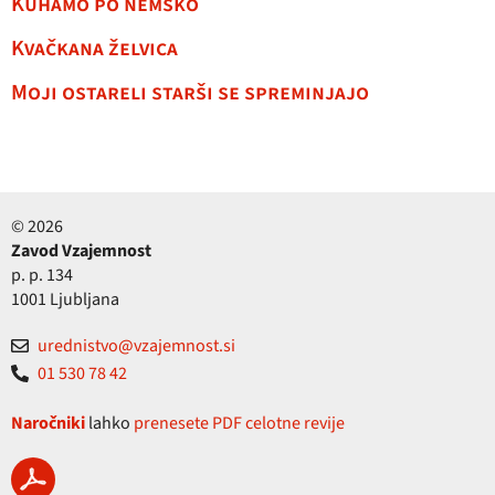
Kuhamo po nemško
Kvačkana želvica
Moji ostareli starši se spreminjajo
© 2026
Zavod Vzajemnost
p. p. 134
1001 Ljubljana
urednistvo@vzajemnost.si
01 530 78 42
Naročniki
lahko
prenesete PDF celotne revije