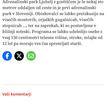
Adrenalinski park Ljubelj z gostiščem je le nekaj sto
metrov oddaljen od ceste in je prvi adrenalinski
park v Sloveniji. Obiskovalci se lahko preizkusijo na
visečih mostovih, orjaških gugalnicah, visečih
stopnicah …, ter na zaprekah, ki so postavljene v
bližnji soteski. Programa se lahko udeležijo osebe z
vsaj 150 centimetri telesne višine, otroke, mlajše od
12 let pa morajo ves čas spremljati starši.
Vaši komentarji