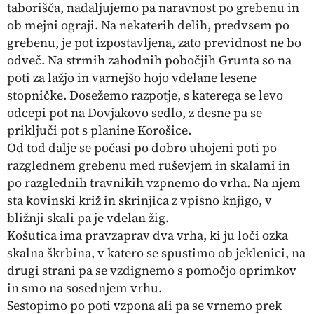
taborišča, nadaljujemo pa naravnost po grebenu in
ob mejni ograji. Na nekaterih delih, predvsem po
grebenu, je pot izpostavljena, zato previdnost ne bo
odveč. Na strmih zahodnih pobočjih Grunta so na
poti za lažjo in varnejšo hojo vdelane lesene
stopničke. Dosežemo razpotje, s katerega se levo
odcepi pot na Dovjakovo sedlo, z desne pa se
priključi pot s planine Korošice.
Od tod dalje se počasi po dobro uhojeni poti po
razglednem grebenu med ruševjem in skalami in
po razglednih travnikih vzpnemo do vrha. Na njem
sta kovinski križ in skrinjica z vpisno knjigo, v
bližnji skali pa je vdelan žig.
Košutica ima pravzaprav dva vrha, ki ju loči ozka
skalna škrbina, v katero se spustimo ob jeklenici, na
drugi strani pa se vzdignemo s pomočjo oprimkov
in smo na sosednjem vrhu.
Sestopimo po poti vzpona ali pa se vrnemo prek