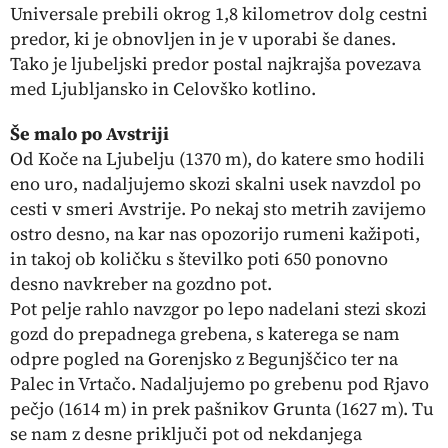
Universale prebili okrog 1,8 kilometrov dolg cestni
predor, ki je obnovljen in je v uporabi še danes.
Tako je ljubeljski predor postal najkrajša povezava
med Ljubljansko in Celovško kotlino.
Še malo po Avstriji
Od Koče na Ljubelju (1370 m), do katere smo hodili
eno uro, nadaljujemo skozi skalni usek navzdol po
cesti v smeri Avstrije. Po nekaj sto metrih zavijemo
ostro desno, na kar nas opozorijo rumeni kažipoti,
in takoj ob količku s številko poti 650 ponovno
desno navkreber na gozdno pot.
Pot pelje rahlo navzgor po lepo nadelani stezi skozi
gozd do prepadnega grebena, s katerega se nam
odpre pogled na Gorenjsko z Begunjščico ter na
Palec in Vrtačo. Nadaljujemo po grebenu pod Rjavo
pečjo (1614 m) in prek pašnikov Grunta (1627 m). Tu
se nam z desne priključi pot od nekdanjega