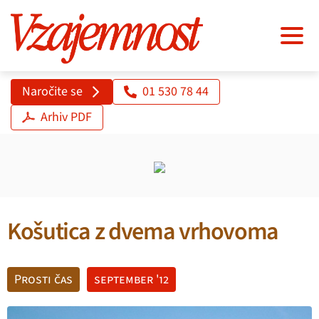
Naročite se
01 530 78 44
Arhiv PDF
Košutica z dvema vrhovoma
Prosti čas
september '12