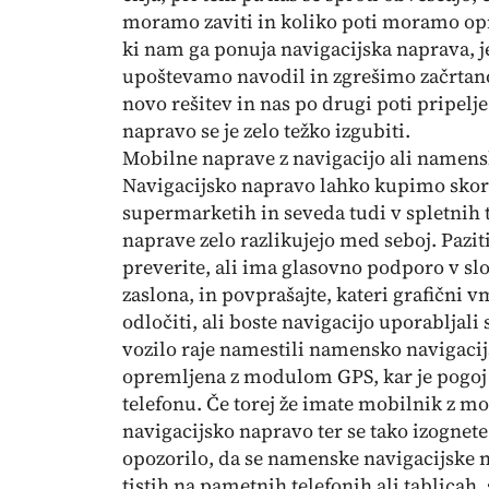
moramo zaviti in koliko poti moramo opra
ki nam ga ponuja navigacijska naprava, je
upoštevamo navodil in zgrešimo začrtan
novo rešitev in nas po drugi poti pripelje
napravo se je zelo težko izgubiti.
Mobilne naprave z navigacijo ali namen
Navigacijsko napravo lahko kupimo skora
supermarketih in seveda tudi v spletnih
naprave zelo razlikujejo med seboj. Pazi
preverite, ali ima glasovno podporo v slo
zaslona, in povprašajte, kateri grafični 
odločiti, ali boste navigacijo uporabljali 
vozilo raje namestili namensko navigaci
opremljena z modulom GPS, kar je pogoj
telefonu. Če torej že imate mobilnik z m
navigacijsko napravo ter se tako izogne
opozorilo, da se namenske navigacijske n
tistih na pametnih telefonih ali tablicah