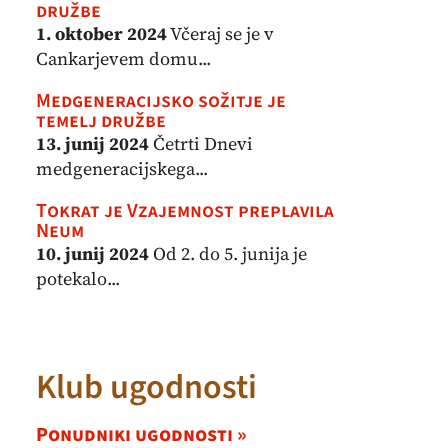
družbe
1. oktober 2024
Včeraj se je v
Cankarjevem domu...
Medgeneracijsko sožitje je
temelj družbe
13. junij 2024
Četrti Dnevi
medgeneracijskega...
Tokrat je Vzajemnost preplavila
Neum
10. junij 2024
Od 2. do 5. junija je
potekalo...
Klub ugodnosti
Ponudniki ugodnosti »