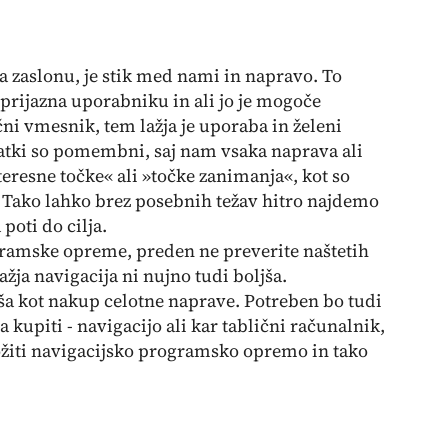
a zaslonu, je stik med nami in napravo. To
 prijazna uporabniku in ali jo je mogoče
ični vmesnik, tem lažja je uporaba in želeni
datki so pomembni, saj nam vsaka naprava ali
resne točke« ali »točke zanimanja«, kot so
r. Tako lahko brez posebnih težav hitro najdemo
poti do cilja.
amske opreme, preden ne preverite naštetih
ažja navigacija ni nujno tudi boljša.
ša kot nakup celotne naprave. Potreben bo tudi
a kupiti - navigacijo ali kar tablični računalnik,
ložiti navigacijsko programsko opremo in tako