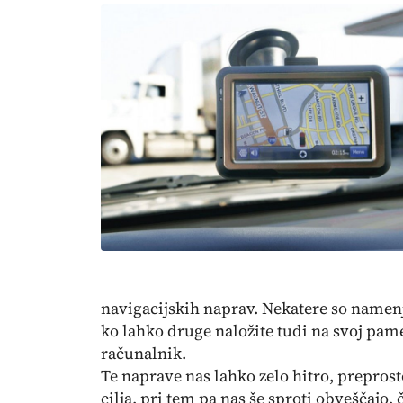
navigacijskih naprav. Nekatere so namen
ko lahko druge naložite tudi na svoj pame
računalnik.
Te naprave nas lahko zelo hitro, preprost
cilja, pri tem pa nas še sproti obveščajo