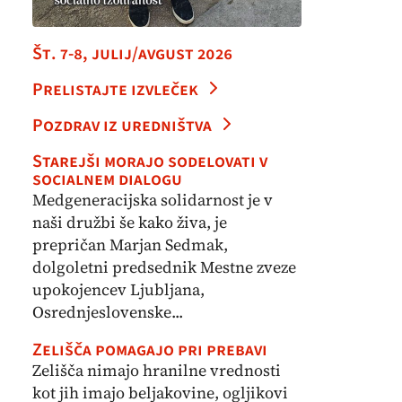
Št. 7-8, julij/avgust 2026
Prelistajte izvleček
Pozdrav iz uredništva
Starejši morajo sodelovati v
socialnem dialogu
Medgeneracijska solidarnost je v
naši družbi še kako živa, je
prepričan Marjan Sedmak,
dolgoletni predsednik Mestne zveze
upokojencev Ljubljana,
Osrednjeslovenske...
Zelišča pomagajo pri prebavi
Zelišča nimajo hranilne vrednosti
kot jih imajo beljakovine, ogljikovi