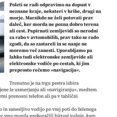
Poleti se radi odpravimo na dopust v
neznane kraje, nekateri v hribe, drugi na
morje. Marsikdo ne želi potovati prav
daleč, ker morda ne pozna dobro terena
ali cest. Papirnati zemljevidi so nerodni
za rabo v avtomobilih, prav tako se rado
zgodi, da so zastareli in se nanje ne
moremo več zanesti. Uporabljamo pa
lahko tudi elektronske zemljevide ali
elektronske vodiče po cestah, ki jim
preprosto rečemo »navigacija«.
Trenutno je na trgu pestra izbira
jene le usmerjanju ali »navigiranju«, medtem
tni prenosni telefon ali pa v tablični
o in zanesljivo vodijo po vsej poti do želenega
, če smo morda prekoračili hitrost vožnje, kam