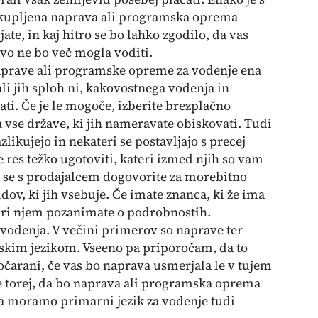
o kupljena naprava ali programska oprema
te, in kaj hitro se bo lahko zgodilo, da vas
vo ne bo več mogla voditi.
aprave ali programske opreme za vodenje ena
li jih sploh ni, kakovostnega vodenja in
ti. Če je le mogoče, izberite brezplačno
 vse države, ki jih nameravate obiskovati. Tudi
likujejo in nekateri se postavljajo s precej
e res težko ugotoviti, kateri izmed njih so vam
a se s prodajalcem dogovorite za morebitno
dov, ki jih vsebuje. Če imate znanca, ki že ima
 pri njem pozanimate o podrobnostih.
vodenja. V večini primerov so naprave ter
kim jezikom. Vseeno pa priporočam, da to
čarani, če vas bo naprava usmerjala le v tujem
zite torej, da bo naprava ali programska oprema
pa moramo primarni jezik za vodenje tudi