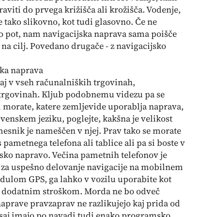
viti do prvega križišča ali krožišča. Vodenje,
 tako slikovno, kot tudi glasovno. Če ne
o pot, nam navigacijska naprava sama poišče
 na cilj. Povedano drugače - z navigacijsko
ska naprava
j v vseh računalniških trgovinah,
 trgovinah. Kljub podobnemu videzu pa se
ti morate, katere zemljevide uporablja naprava,
venskem jeziku, poglejte, kakšna je velikost
vmesnik je nameščen v njej. Prav tako se morate
s pametnega telefona ali tablice ali pa si boste v
jsko napravo. Večina pametnih telefonov je
 za uspešno delovanje navigacije na mobilnem
odulom GPS, ga lahko v vozilu uporabite kot
te dodatnim stroškom. Morda ne bo odveč
aprave pravzaprav ne razlikujejo kaj prida od
, saj imajo po navadi tudi enako programsko