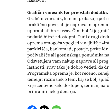
nastaviti.
Grafični vmesnik ter preostali dodatki.
Grafični vmesnik, ki nam prikazuje pot n
praktično pove, ali je naprava in oprema
uporabljati brez težav. Čim boljši je graf
podatki hitreje dostopni. Tudi drugi do
oprema omogoča vpogled v najbližje »inte
parkirišča, bankomati, postaje, pošte id
počivališče ali gostinskega ponudnika na 
Odsvetujem vam nakup naprave ali progr
lastnosti. Prav tako je dobro vedeti, da dr
Programska oprema je, kot rečeno, cenej
temeljit razmislek o tem, kaj se bolj splač
ki je cenovno zelo dostopen, ter nanj na
prihraniti nekaj denarja.