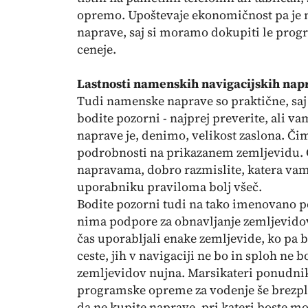
opremo. Upoštevaje ekonomičnost pa je n
naprave, saj si moramo dokupiti le prog
ceneje.
Lastnosti namenskih navigacijskih nap
Tudi namenske naprave so praktične, saj
bodite pozorni - najprej preverite, ali 
naprave je, denimo, velikost zaslona. Čim 
podrobnosti na prikazanem zemljevidu.
napravama, dobro razmislite, katera vam 
uporabniku praviloma bolj všeč.
Bodite pozorni tudi na tako imenovano p
nima podpore za obnavljanje zemljevidov,
čas uporabljali enake zemljevide, ko pa
ceste, jih v navigaciji ne bo in sploh ne b
zemljevidov nujna. Marsikateri ponudnik
programske opreme za vodenje še brezpla
da ne kupite naprave, pri kateri boste mo