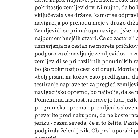
pokritostjo zemljevidov. Ni nujno, da b
vključevala vse države, kamor se odpravlja
navigacija po prehodu meje v drugo drža
Zemljevidi so pri nakupu navigacijske n
najpomembnejših stvari. Če so zastareli a
usmerjanja na cestah ne morete pričakova
podporo za obnavljanje zemljevidov in za
zemljevidi se pri različnih ponudnikih raz
boljšo pokritostjo cest kot drugi. Morda j
»bolj pisani na kožo«, zato predlagam, d
testiranje naprave ter za pregled zemljevi
navigacijsko opremo, bo najbolje, da se
Pomembna lastnost naprave je tudi jezik 
programska oprema opremljeni s slovens
preverite pred nakupom, da ne boste razo
jeziku - razen seveda, če si to želite. Pa
podpirala želeni jezik. Ob prvi uporabi 