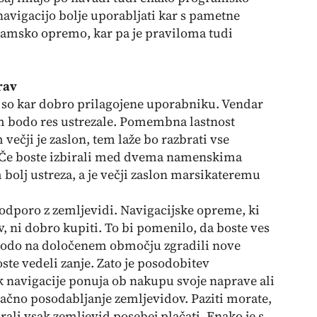
avigacijo bolje uporabljati kar s pametne
ramsko opremo, kar pa je praviloma tudi
rav
 so kar dobro prilagojene uporabniku. Vendar
vam bodo res ustrezale. Pomembna lastnost
večji je zaslon, tem laže bo razbrati vse
 Če boste izbirali med dvema namenskima
bolj ustreza, a je večji zaslon marsikateremu
odporo z zemljevidi. Navigacijske opreme, ki
 ni dobro kupiti. To bi pomenilo, da boste ves
 bodo na določenem območju zgradili nove
oste vedeli zanje. Zato je posodobitev
 navigacije ponuja ob nakupu svoje naprave ali
čno posodabljanje zemljevidov. Paziti morate,
rali vsak zemljevid posebej plačati. Enako je s