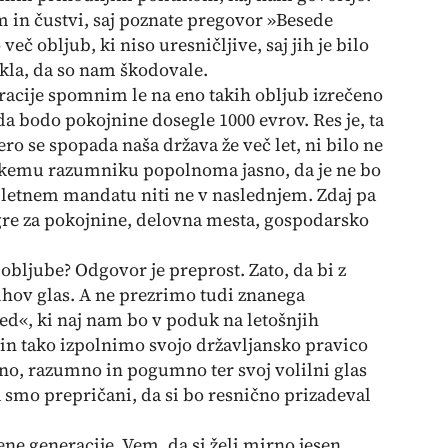
 in čustvi, saj poznate pregovor »Besede
eč obljub, ki niso uresničljive, saj jih je bilo
ekla, da so nam škodovale.
racije spomnim le na eno takih obljub izrečeno
da bodo pokojnine dosegle 1000 evrov. Res je, ta
tero se spopada naša država že več let, ni bilo ne
vsakemu razumniku popolnoma jasno, da je ne bo
iletnem mandatu niti ne v naslednjem. Zdaj pa
gre za pokojnine, delovna mesta, gospodarsko
 obljube? Odgovor je preprost. Zato, da bi z
njihov glas. A ne prezrimo tudi znanega
led«, ki naj nam bo v poduk na letošnjih
in tako izpolnimo svojo državljansko pravico
no, razumno in pogumno ter svoj volilni glas
 smo prepričani, da si bo resnično prizadeval
e generacije. Vem, da si želi mirno jesen