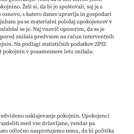
ojnino. Želi si, da bi jo spoštovali, saj je z
 osnovo, s katero danes upravlja in gospodari
ljubam pa se materialni položaj upokojencev v
oslabšal se je. Naj vnovič opozorim, da se je
zapored znižala predvsem na račun interventnih
jnin. Na podlagi statističnih podatkov ZPIZ
st pokojnin v posameznem letu znižala:
i predvideno usklajevanje pokojnin. Upokojenci
azdeliti med vse državljane, vendar pa
Zato odločno nasprotujemo temu, da bi politika