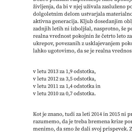
življenja, da bi v njej uživala zasluženo pok
dolgoletnim delom ustvarjala materialno
aktivna generacija. Kljub dosedanjim ob
zadnjih letih ni izboljšal, nasprotno, še p
realna vrednost pokojnin že četrto leto 
ukrepov, povezanih z usklajevanjem poko
lahko ugotovimo, da se je realna vredno
v letu 2013 za 1,9 odstotka,
v letu 2012 za 3,5 odstotka,
v letu 2011 za 1,4 odstotka in
v letu 2010 za 0,7 odstotka.
Kot je znano, tudi za leti 2014 in 2015 n
razumemo, da je treba bremena krize por
menimo, da smo že dali svoj prispevek. 