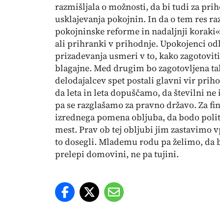
razmišljala o možnosti, da bi tudi za pri
usklajevanja pokojnin. In da o tem res ra
pokojninske reforme in nadaljnji koraki«, 
ali prihranki v prihodnje. Upokojenci od
prizadevanja usmeri v to, kako zagotovit
blagajne. Med drugim bo zagotovljena ta
delodajalcev spet postali glavni vir pri
da leta in leta dopuščamo, da številni ne 
pa se razglašamo za pravno državo. Za fi
izrednega pomena obljuba, da bodo politi
mest. Prav ob tej obljubi jim zastavimo 
to dosegli. Mlademu rodu pa želimo, da bi
prelepi domovini, ne pa tujini.