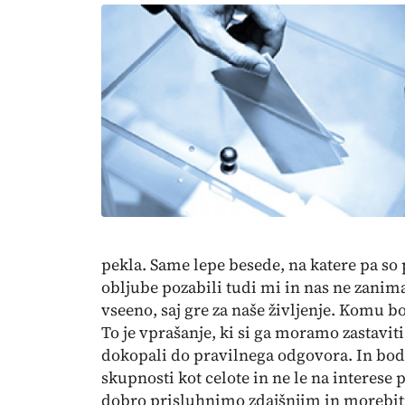
pekla. Same lepe besede, na katere pa so 
obljube pozabili tudi mi in nas ne zanima,
vseeno, saj gre za naše življenje. Komu b
To je vprašanje, ki si ga moramo zastavit
dokopali do pravilnega odgovora. In bod
skupnosti kot celote in ne le na interese 
dobro prisluhnimo zdajšnjim in morebit