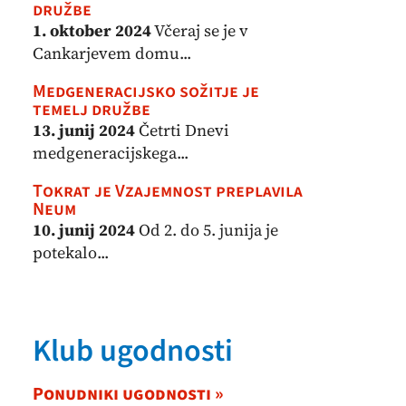
družbe
1. oktober 2024
Včeraj se je v
Cankarjevem domu...
Medgeneracijsko sožitje je
temelj družbe
13. junij 2024
Četrti Dnevi
medgeneracijskega...
Tokrat je Vzajemnost preplavila
Neum
10. junij 2024
Od 2. do 5. junija je
potekalo...
Klub ugodnosti
Ponudniki ugodnosti »