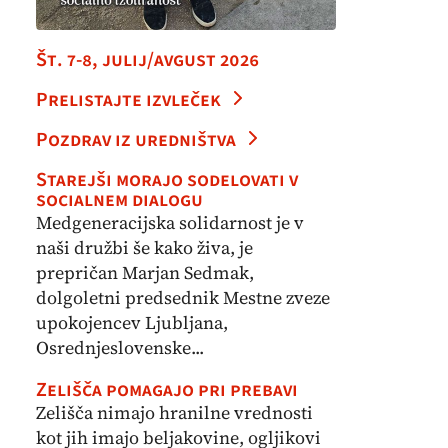
Št. 7-8, julij/avgust 2026
Prelistajte izvleček
Pozdrav iz uredništva
Starejši morajo sodelovati v
socialnem dialogu
Medgeneracijska solidarnost je v
naši družbi še kako živa, je
prepričan Marjan Sedmak,
dolgoletni predsednik Mestne zveze
upokojencev Ljubljana,
Osrednjeslovenske...
Zelišča pomagajo pri prebavi
Zelišča nimajo hranilne vrednosti
kot jih imajo beljakovine, ogljikovi