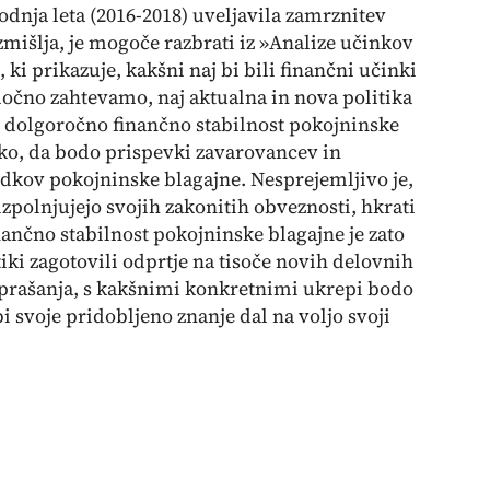
hodnja leta (2016-2018) uveljavila zamrznitev
zmišlja, je mogoče razbrati iz »Analize učinkov
ki prikazuje, kakšni naj bi bili finančni učinki
ločno zahtevamo, naj aktualna in nova politika
i dolgoročno finančno stabilnost pokojninske
ko, da bodo prispevki zavarovancev in
hodkov pokojninske blagajne. Nesprejemljivo je,
izpolnjujejo svojih zakonitih obveznosti, hkrati
nančno stabilnost pokojninske blagajne je zato
ki zagotovili odprtje na tisoče novih delovnih
vprašanja, s kakšnimi konkretnimi ukrepi bodo
 svoje pridobljeno znanje dal na voljo svoji