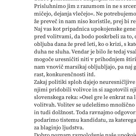
Prisluhnimo jim z razumom in ne s srcem
mičejo, dejanja vlečejo«. Ne potrebujemo v
že preveč in nam niso koristile, prej bi r
Naj vas kot pripadnica upokojenske gene
pred volitvami, da bodo poskrbeli za to, 
obljuba dana že pred leti, ko o krizi, s ka
duha ne sluha. Vendar je bilo že tedaj 
mogoče uresničiti niti v prihodnjem štir
nam vnovič marsikaj obljubljajo, pa naj 
rast, konkurenčnosti itd.
Zakaj politiki sploh dajejo neuresničljive
njimi pridobili volivce in si zagotovili 
slovenskega reka: »Osel gre le enkrat na 
volitvah. Volitev se udeležimo množično 
in tudi dolžnost. Toda ravnajmo odgovor
podarimo tistemu kandidatu, za katerega
za blaginjo ljudstva.
Dobro poznam razpoloženje naše upokojen