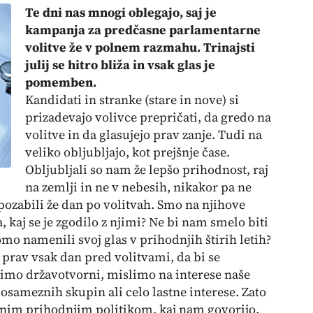
Te dni nas mnogi oblegajo, saj je
kampanja za predčasne parlamentarne
volitve že v polnem razmahu. Trinajsti
julij se hitro bliža in vsak glas je
pomemben.
Kandidati in stranke (stare in nove) si
prizadevajo volivce prepričati, da gredo na
volitve in da glasujejo prav zanje. Tudi na
veliko obljubljajo, kot prejšnje čase.
Obljubljali so nam že lepšo prihodnost, raj
na zemlji in ne v nebesih, nikakor pa ne
pozabili že dan po volitvah. Smo na njihove
 kaj se je zgodilo z njimi? Ne bi nam smelo biti
omo namenili svoj glas v prihodnjih štirih letih?
i prav vsak dan pred volitvami, da bi se
imo državotvorni, mislimo na interese naše
posameznih skupin ali celo lastne interese. Zato
nim prihodnjim politikom, kaj nam govorijo.