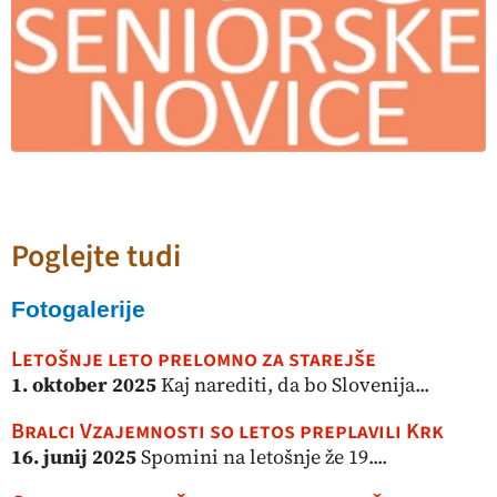
Poglejte tudi
Fotogalerije
Letošnje leto prelomno za starejše
1. oktober 2025
Kaj narediti, da bo Slovenija...
Bralci Vzajemnosti so letos preplavili Krk
16. junij 2025
Spomini na letošnje že 19....