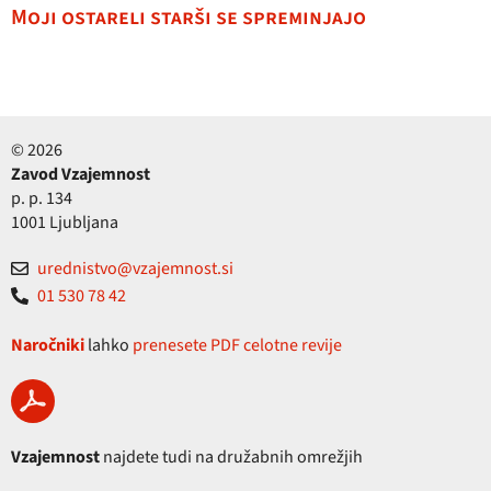
Moji ostareli starši se spreminjajo
© 2026
Zavod Vzajemnost
p. p. 134
1001 Ljubljana
urednistvo@vzajemnost.si
01 530 78 42
Naročniki
lahko
prenesete PDF celotne revije
Vzajemnost
najdete tudi na družabnih omrežjih