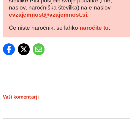
številke PIN pošljete svoje podatke (ime,
naslov, naročniška številka) na e-naslov
evzajemnost@vzajemnost.si
.
Če niste naročnik, se lahko
naročite tu
.
Vaši komentarji