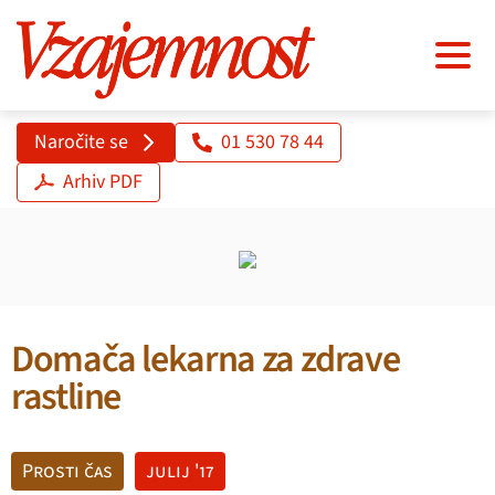
Naročite se
01 530 78 44
Arhiv PDF
Domača lekarna za zdrave
rastline
Prosti čas
julij '17