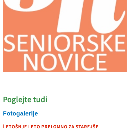
Poglejte tudi
Fotogalerije
Letošnje leto prelomno za starejše