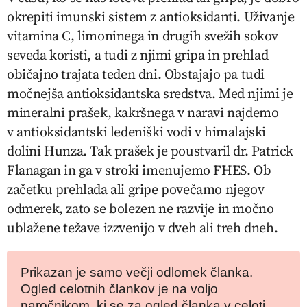
okrepiti imunski sistem z antioksidanti. Uživanje
vitamina C, limoninega in drugih svežih sokov
seveda koristi, a tudi z njimi gripa in prehlad
običajno trajata teden dni. Obstajajo pa tudi
močnejša antioksidantska sredstva. Med njimi je
mineralni prašek, kakršnega v naravi najdemo
v antioksidantski ledeniški vodi v himalajski
dolini Hunza. Tak prašek je poustvaril dr. Patrick
Flanagan in ga v stroki imenujemo FHES. Ob
začetku prehlada ali gripe povečamo njegov
odmerek, zato se bolezen ne razvije in močno
ublažene težave izzvenijo v dveh ali treh dneh.
Prikazan je samo večji odlomek članka.
Ogled celotnih člankov je na voljo
naročnikom, ki se za ogled članka v celoti