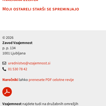
Moji ostareli starši se spreminjajo
© 2026
Zavod Vzajemnost
p. p. 134
1001 Ljubljana
urednistvo@vzajemnost.si
01 530 78 42
Naročniki
lahko
prenesete PDF celotne revije
Vzajemnost
najdete tudi na družabnih omrežjih