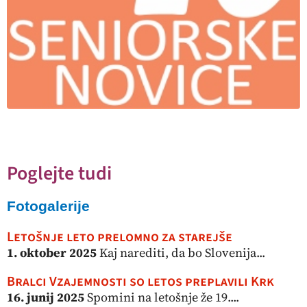
Poglejte tudi
Fotogalerije
Letošnje leto prelomno za starejše
1. oktober 2025
Kaj narediti, da bo Slovenija...
Bralci Vzajemnosti so letos preplavili Krk
16. junij 2025
Spomini na letošnje že 19....