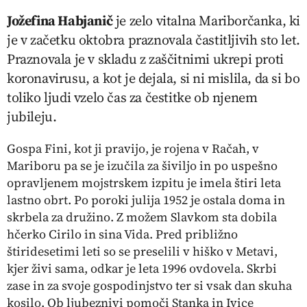
Jožefina Habjanič
je zelo vitalna Mariborčanka, ki
je v začetku oktobra praznovala častitljivih sto let.
Praznovala je v skladu z zaščitnimi ukrepi proti
koronavirusu, a kot je dejala, si ni mislila, da si bo
toliko ljudi vzelo čas za čestitke ob njenem
jubileju.
Gospa Fini, kot ji pravijo, je rojena v Račah, v
Mariboru pa se je izučila za šiviljo in po uspešno
opravljenem mojstrskem izpitu je imela štiri leta
lastno obrt. Po poroki julija 1952 je ostala doma in
skrbela za družino. Z možem Slavkom sta dobila
hčerko Cirilo in sina Vida. Pred približno
štiridesetimi leti so se preselili v hiško v Metavi,
kjer živi sama, odkar je leta 1996 ovdovela. Skrbi
zase in za svoje gospodinjstvo ter si vsak dan skuha
kosilo. Ob ljubeznivi pomoči Stanka in Ivice