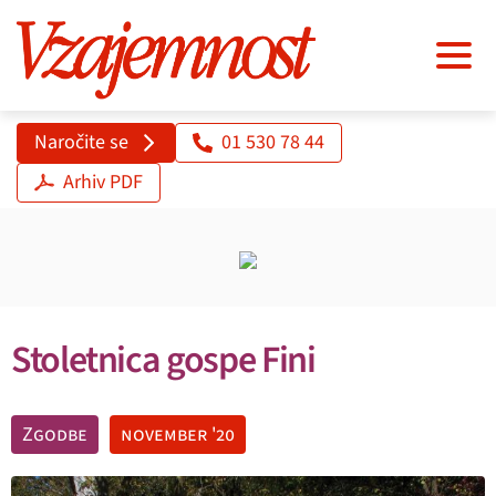
Naročite se
01 530 78 44
Arhiv PDF
Stoletnica gospe Fini
Zgodbe
november '20