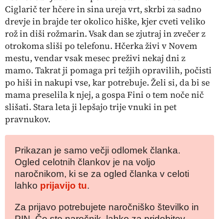
Ciglarič ter hčere in sina ureja vrt, skrbi za sadno
drevje in brajde ter okolico hiške, kjer cveti veliko
rož in diši rožmarin. Vsak dan se zjutraj in zvečer z
otrokoma sliši po telefonu. Hčerka živi v Novem
mestu, vendar vsak mesec preživi nekaj dni z
mamo. Takrat ji pomaga pri težjih opravilih, počisti
po hiši in nakupi vse, kar potrebuje. Želi si, da bi se
mama preselila k njej, a gospa Fini o tem noče nič
slišati. Stara leta ji lepšajo trije vnuki in pet
pravnukov.
Prikazan je samo večji odlomek članka.
Ogled celotnih člankov je na voljo
naročnikom, ki se za ogled članka v celoti
lahko
prijavijo tu
.
Za prijavo potrebujete naročniško številko in
PIN. Če ste naročnik, lahko za pridobitev