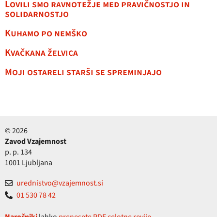
Lovili smo ravnotežje med pravičnostjo in
solidarnostjo
Kuhamo po nemško
Kvačkana želvica
Moji ostareli starši se spreminjajo
© 2026
Zavod Vzajemnost
p. p. 134
1001 Ljubljana
urednistvo@vzajemnost.si
01 530 78 42