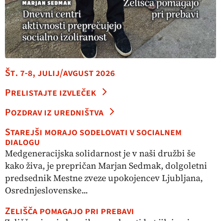
Št. 7-8, julij/avgust 2026
Prelistajte izvleček
Pozdrav iz uredništva
Starejši morajo sodelovati v socialnem
dialogu
Medgeneracijska solidarnost je v naši družbi še
kako živa, je prepričan Marjan Sedmak, dolgoletni
predsednik Mestne zveze upokojencev Ljubljana,
Osrednjeslovenske...
Zelišča pomagajo pri prebavi