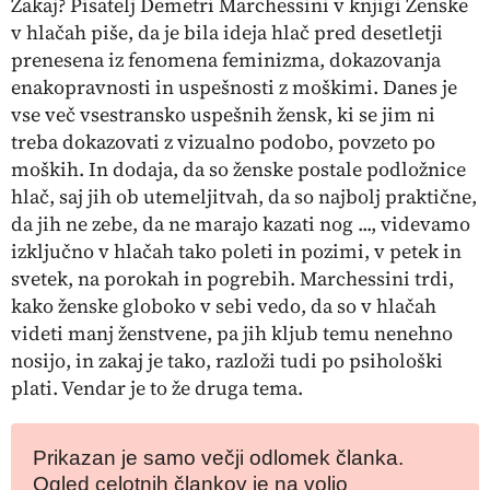
Zakaj? Pisatelj Demetri Marchessini v knjigi Ženske
v hlačah piše, da je bila ideja hlač pred desetletji
prenesena iz fenomena feminizma, dokazovanja
enakopravnosti in uspešnosti z moškimi. Danes je
vse več vsestransko uspešnih žensk, ki se jim ni
treba dokazovati z vizualno podobo, povzeto po
moških. In dodaja, da so ženske postale podložnice
hlač, saj jih ob utemeljitvah, da so najbolj praktične,
da jih ne zebe, da ne marajo kazati nog ..., videvamo
izključno v hlačah tako poleti in pozimi, v petek in
svetek, na porokah in pogrebih. Marchessini trdi,
kako ženske globoko v sebi vedo, da so v hlačah
videti manj ženstvene, pa jih kljub temu nenehno
nosijo, in zakaj je tako, razloži tudi
po psihološki
plati. Vendar je to že druga tema.
Prikazan je samo večji odlomek članka.
Ogled celotnih člankov je na voljo