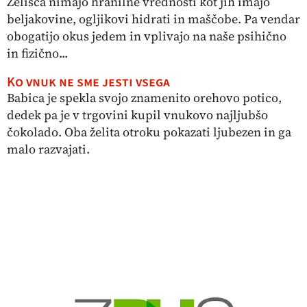
Zelišča nimajo hranilne vrednosti kot jih imajo
beljakovine, ogljikovi hidrati in maščobe. Pa vendar
obogatijo okus jedem in vplivajo na naše psihično
in fizično...
Ko vnuk ne sme jesti vsega
Babica je spekla svojo znamenito orehovo potico,
dedek pa je v trgovini kupil vnukovo najljubšo
čokolado. Oba želita otroku pokazati ljubezen in ga
malo razvajati.