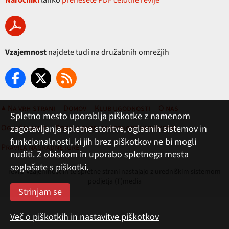
Naročniki
lahko
prenesete PDF celotne revije
Vzajemnost
najdete tudi na družabnih omrežjih
▲ Na vrh strani
Domov
Klub ugodnosti
O nas
Spletno mesto uporablja piškotke z namenom
Oglaševanje
Pogoji rabe, zasebnost in piškotki
zagotavljanja spletne storitve, oglasnih sistemov in
funkcionalnosti, ki jih brez piškotkov ne bi mogli
Pravila nagradne igre
nuditi. Z obiskom in uporabo spletnega mesta
soglašate s piškotki.
revija Vzajemnost in te spletne strani nastajajo z uredniškim sistemom
podjetja (T)media
Več o piškotkih in nastavitve piškotkov