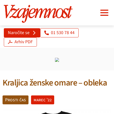
Naročite se
01 530 78 44
Arhiv PDF
Kraljica ženske omare – obleka
Prosti čas
marec '22