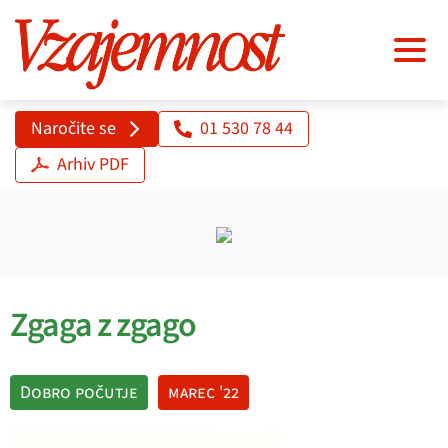
Naročite se
01 530 78 44
Arhiv PDF
Zgaga z zgago
Dobro počutje
marec '22