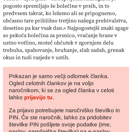
pogosto spremljajo še bolečine v prsih, in to
predvsem takrat, ko ležemo ali se pripognemo,
občasno tare približno tretjino našega prebivalstva,
desetino pa kar vsak dan.« Najpogostejši znaki zgage
so
pekoča bolečina za prsnico, vračanje hrane v
ustno votlino, moteč občutek v
zgornjem delu
trebuha, spahovanje, bruhanje, slab zadah, grenak
okus in tudi razjede v ustih.
Prikazan je samo večji odlomek članka.
Ogled celotnih člankov je na voljo
naročnikom, ki se za ogled članka v celoti
lahko
prijavijo tu
.
Za prijavo potrebujete naročniško številko in
PIN. Če ste naročnik, lahko za pridobitev
številke PIN pošljete svoje podatke (ime,
naslov, naročniška številka) na e-naslov