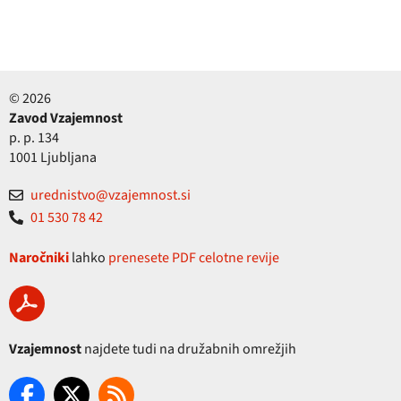
© 2026
Zavod Vzajemnost
p. p. 134
1001 Ljubljana
urednistvo@vzajemnost.si
01 530 78 42
Naročniki
lahko
prenesete PDF celotne revije
Vzajemnost
najdete tudi na družabnih omrežjih