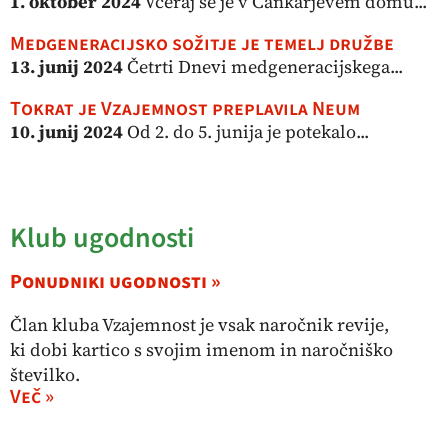
1. oktober 2024
Včeraj se je v Cankarjevem domu...
Medgeneracijsko sožitje je temelj družbe
13. junij 2024
Četrti Dnevi medgeneracijskega...
Tokrat je Vzajemnost preplavila Neum
10. junij 2024
Od 2. do 5. junija je potekalo...
Klub ugodnosti
Ponudniki ugodnosti »
Član kluba Vzajemnost je vsak naročnik revije,
ki dobi kartico s svojim imenom in naročniško
številko.
Več »