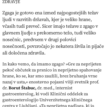
ZDRAVJE
Zgaga je gotovo ena izmed najpogostejših težav
ljudi v razvitih državah, kjer je veliko hrane,
včasih tudi preveč. Sicer imajo težave z zgago v
glavnem ljudje s prekomerno težo, tudi veliko
nosečnic, predvsem v drugi polovici
nosečnosti, povzročajo jo nekatera živila in pijače
ali določena zdravila.
In kako vemo, da imamo zgago? »Gre za neprijeten
pekoč občutek za prsnico in neprijetno spahovanje
hrane, ko se, kar smo zaužili, brez bruhanja vrne
nazaj v usta,« enostavno pojasni višji svetnik prof.
dr.
Borut Štabuc,
dr. med., internist
gastroenterolog, ki vodi Klinični oddelek za
gastroenterologijo Univerzitetnega kliničnega
centra v Ljubljani. »Ta neprijetna nadloga, ki jo