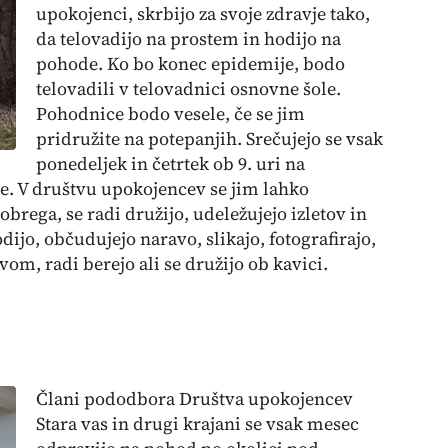
upokojenci, skrbijo za svoje zdravje tako,
da telovadijo na prostem in hodijo na
pohode. Ko bo konec epidemije, bodo
telovadili v telovadnici osnovne šole.
Pohodnice bodo vesele, če se jim
pridružite na potepanjih. Srečujejo se vsak
ponedeljek in četrtek ob 9. uri na
e. V društvu upokojencev se jim lahko
 dobrega, se radi družijo, udeležujejo izletov in
odijo, občudujejo naravo, slikajo, fotografirajo,
vom, radi berejo ali se družijo ob kavici.
Člani pododbora Društva upokojencev
Stara vas in drugi krajani se vsak mesec