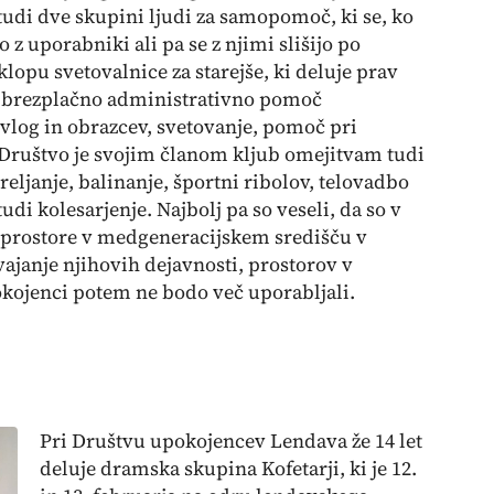
tudi dve skupini ljudi za samopomoč, ki se, ko
 z uporabniki ali pa se z njimi slišijo po
klopu svetovalnice za starejše, ki deluje prav
o brezplačno administrativno pomoč
 vlog in obrazcev, svetovanje, pomoč pri
 Društvo je svojim članom kljub omejitvam tudi
treljanje, balinanje, športni ribolov, telovadbo
udi kolesarjenje. Najbolj pa so veseli, da so v
 prostore v medgeneracijskem središču v
ajanje njihovih dejavnosti, prostorov v
okojenci potem ne bodo več uporabljali.
Pri Društvu upokojencev Lendava že 14 let
deluje dramska skupina Kofetarji, ki je 12.