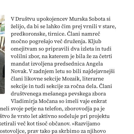
V Društvu upokojencev Murska Sobota si
želijo, da bi se lahko čim prej vrnili v stare,
predkoronske, tirnice. Člani namreč
močno pogrešajo več druženja. Kljub
omejitvam so pripravili dva izleta in tudi
volilni zbor, na katerem je bila že za četrti
mandat izvoljena predsednica Angela
Novak. V zadnjem letu so bili najdejavnejši
člani likovne sekcije Mozaik, literarne
sekcije in tudi sekcije za ročna dela. Člani
društvenega mešanega pevskega zbora
Vladimirja Močana so imeli vaje enkrat
eli svoje petje na telefon, zborovodja pa je
tvo že vrsto let aktivno sodeluje pri projektu
nketirali več kot tisoč občanov. »Razvijamo
rostovoljce, prav tako pa skrbimo za njihovo