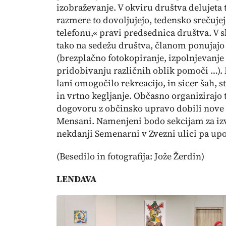
izobraževanje. V okviru društva delujeta 
razmere to dovoljujejo, tedensko srečujejo
telefonu,« pravi predsednica društva. V s
tako na sedežu društva, članom ponujaj
(brezplačno fotokopiranje, izpolnjevanje
pridobivanju različnih oblik pomoči …).
lani omogočilo rekreacijo, in sicer šah, s
in vrtno kegljanje. Občasno organizirajo t
dogovoru z občinsko upravo dobili nove
Mensani. Namenjeni bodo sekcijam za izv
nekdanji Semenarni v Zvezni ulici pa up
(Besedilo in fotografija: Jože Žerdin)
LENDAVA