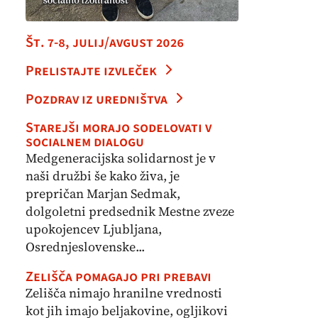
Št. 7-8, julij/avgust 2026
Prelistajte izvleček
Pozdrav iz uredništva
Starejši morajo sodelovati v
socialnem dialogu
Medgeneracijska solidarnost je v
naši družbi še kako živa, je
prepričan Marjan Sedmak,
dolgoletni predsednik Mestne zveze
upokojencev Ljubljana,
Osrednjeslovenske...
Zelišča pomagajo pri prebavi
Zelišča nimajo hranilne vrednosti
kot jih imajo beljakovine, ogljikovi