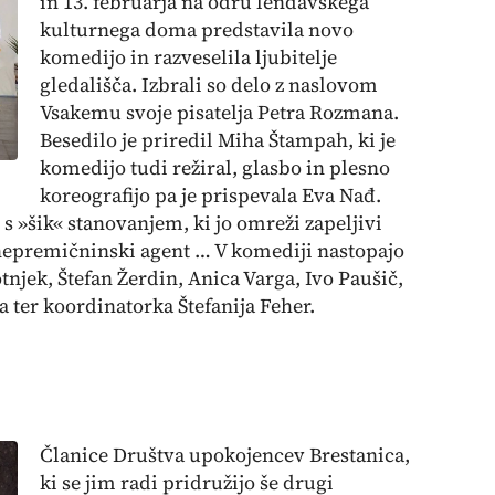
in 13. februarja na odru lendavskega
kulturnega doma predstavila novo
komedijo in razveselila ljubitelje
gledališča. Izbrali so delo z naslovom
Vsakemu svoje pisatelja Petra Rozmana.
Besedilo je priredil Miha Štampah, ki je
komedijo tudi režiral, glasbo in plesno
koreografijo pa je prispevala Eva Nađ.
s »šik« stanovanjem, ki jo omreži zapeljivi
 nepremičninski agent … V komediji nastopajo
tnjek, Štefan Žerdin, Anica Varga, Ivo Paušič,
 ter koordinatorka Štefanija Feher.
Članice Društva upokojencev Brestanica,
ki se jim radi pridružijo še drugi