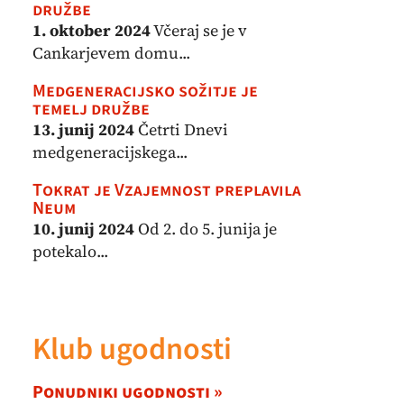
družbe
1. oktober 2024
Včeraj se je v
Cankarjevem domu...
Medgeneracijsko sožitje je
temelj družbe
13. junij 2024
Četrti Dnevi
medgeneracijskega...
Tokrat je Vzajemnost preplavila
Neum
10. junij 2024
Od 2. do 5. junija je
potekalo...
Klub ugodnosti
Ponudniki ugodnosti »