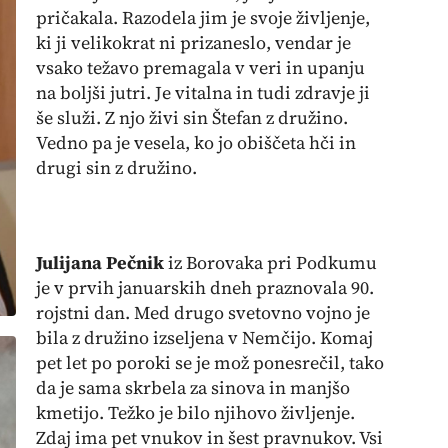
pričakala. Razodela jim je svoje življenje,
ki ji velikokrat ni prizaneslo, vendar je
vsako težavo premagala v veri in upanju
na boljši jutri. Je vitalna in tudi zdravje ji
še služi. Z njo živi sin Štefan z družino.
Vedno pa je vesela, ko jo obiščeta hči in
drugi sin z družino.
Julijana Pečnik
iz Borovaka pri Podkumu
je v prvih januarskih dneh praznovala 90.
rojstni dan. Med drugo svetovno vojno je
bila z družino izseljena v Nemčijo. Komaj
pet let po poroki se je mož ponesrečil, tako
da je sama skrbela za sinova in manjšo
kmetijo. Težko je bilo njihovo življenje.
Zdaj ima pet vnukov in šest pravnukov. Vsi