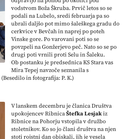
odpravijo na pohod po okolici pod
vodstvom Boža Škruba. Prvič letos so se
podali na Lubelo, sredi februarja pa so
ubrali daljšo pot mimo šaleškega gradu do
cerkvice v Bevčah in naprej po poteh
Vinske gore. Po varovani poti so se
povzpeli na Gonžerjevo peč. Nato so se po
drugi poti vrnili proti Selu in Šaleku.
Ob
postanku je predsednica KS Stara vas
Mira Tepej navzoče seznanila s
.
(Besedilo in fotografija: P. K.)
V lanskem decembru je članica Društva
upokojencev Ribnica
Štefka Lesjak
iz
Ribnice na Pohorju vstopila v družbo
stoletnikov. Ko so jo člani društva na njen
stoti rojstni dan obiskali, jih je vesela