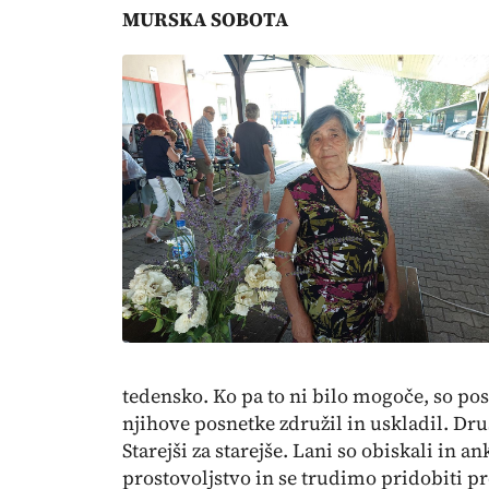
MURSKA SOBOTA
tedensko. Ko pa to ni bilo mogoče, so posn
njihove posnetke združil in uskladil. Druš
Starejši za starejše. Lani so obiskali in a
prostovoljstvo in se trudimo pridobiti p