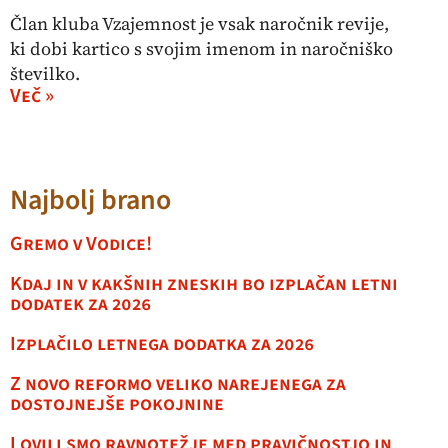
Član kluba Vzajemnost je vsak naročnik revije,
ki dobi kartico s svojim imenom in naročniško
številko.
Več »
Najbolj brano
Gremo v Vodice!
Kdaj in v kakšnih zneskih bo izplačan letni
dodatek za 2026
Izplačilo letnega dodatka za 2026
Z novo reformo veliko narejenega za
dostojnejše pokojnine
Lovili smo ravnotežje med pravičnostjo in