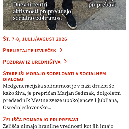
Št. 7-8, julij/avgust 2026
Prelistajte izvleček
Pozdrav iz uredništva
Starejši morajo sodelovati v socialnem
dialogu
Medgeneracijska solidarnost je v naši družbi še
kako živa, je prepričan Marjan Sedmak, dolgoletni
predsednik Mestne zveze upokojencev Ljubljana,
Osrednjeslovenske...
Zelišča pomagajo pri prebavi
Zelišča nimajo hranilne vrednosti kot jih imajo