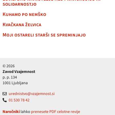
solidarnostjo
Kuhamo po nemško
Kvačkana želvica
Moji ostareli starši se spreminjajo
© 2026
Zavod Vzajemnost
p. p. 134
1001 Ljubljana
urednistvo@vzajemnost.si
01 530 78 42
Naročniki
lahko
prenesete PDF celotne revije