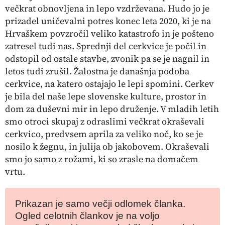
večkrat obnovljena in lepo vzdrževana. Hudo jo je
prizadel uničevalni potres konec leta 2020, ki je na
Hrvaškem povzročil veliko katastrofo in je pošteno
zatresel tudi nas. Sprednji del cerkvice je počil in
odstopil od ostale stavbe, zvonik pa se je nagnil in
letos tudi zrušil. Žalostna je današnja podoba
cerkvice, na katero ostajajo le lepi spomini. Cerkev
je bila del naše lepe slovenske kulture, prostor in
dom za duševni mir in lepo druženje. V mladih letih
smo otroci skupaj z odraslimi večkrat okraševali
cerkvico, predvsem aprila za veliko noč, ko se je
nosilo k žegnu, in julija ob jakobovem. Okraševali
smo jo samo z rožami, ki so zrasle na domačem
vrtu.
Prikazan je samo večji odlomek članka.
Ogled celotnih člankov je na voljo