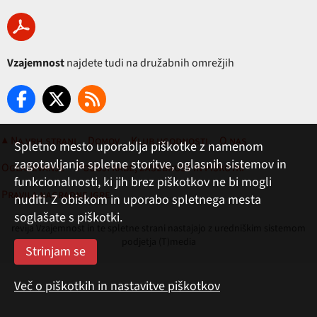
Vzajemnost
najdete tudi na družabnih omrežjih
▲ Na vrh strani
Domov
Klub ugodnosti
O nas
Spletno mesto uporablja piškotke z namenom
zagotavljanja spletne storitve, oglasnih sistemov in
Oglaševanje
Pogoji rabe, zasebnost in piškotki
funkcionalnosti, ki jih brez piškotkov ne bi mogli
Pravila nagradne igre
nuditi. Z obiskom in uporabo spletnega mesta
soglašate s piškotki.
revija Vzajemnost in te spletne strani nastajajo z uredniškim sistemom
podjetja (T)media
Več o piškotkih in nastavitve piškotkov