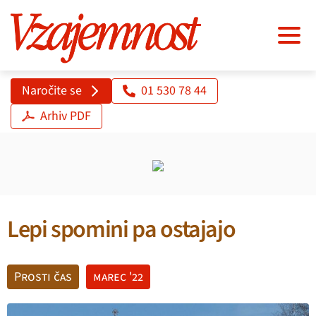
Naročite se
01 530 78 44
Arhiv PDF
Lepi spomini pa ostajajo
Prosti čas
marec '22