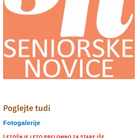
Poglejte tudi
Fotogalerije
Letošnje leto prelomno za starejše