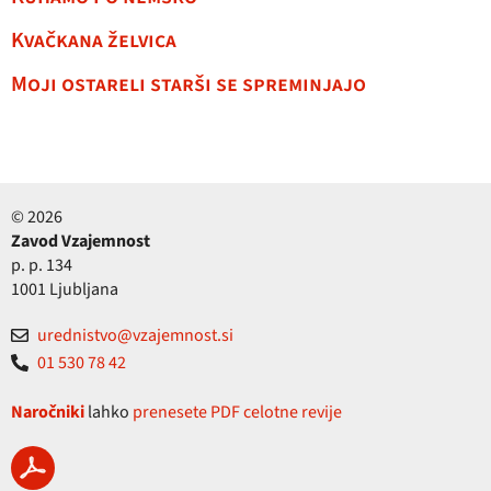
Kvačkana želvica
Moji ostareli starši se spreminjajo
© 2026
Zavod Vzajemnost
p. p. 134
1001 Ljubljana
urednistvo@vzajemnost.si
01 530 78 42
Naročniki
lahko
prenesete PDF celotne revije