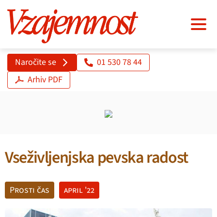
Naročite se
01 530 78 44
Arhiv PDF
Vseživljenjska pevska radost
Prosti čas
april '22