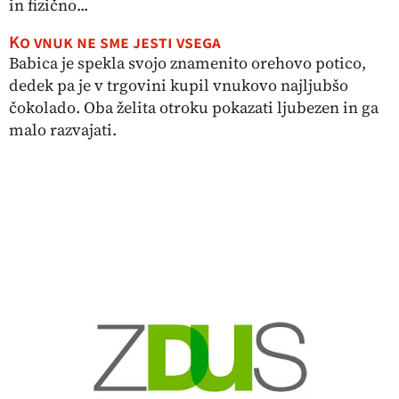
in fizično...
Ko vnuk ne sme jesti vsega
Babica je spekla svojo znamenito orehovo potico,
dedek pa je v trgovini kupil vnukovo najljubšo
čokolado. Oba želita otroku pokazati ljubezen in ga
malo razvajati.