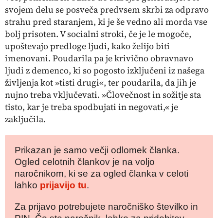
svojem delu se posveča predvsem skrbi za odpravo
strahu pred staranjem, ki je še vedno ali morda vse
bolj prisoten. V socialni stroki, če je le mogoče,
upoštevajo predloge ljudi, kako želijo biti
imenovani. Poudarila pa je krivično obravnavo
ljudi z demenco, ki so pogosto izključeni iz našega
življenja kot »tisti drugi«, ter poudarila, da jih je
nujno treba vključevati. »Človečnost in sožitje sta
tisto, kar je treba spodbujati in negovati,« je
zaključila.
Prikazan je samo večji odlomek članka.
Ogled celotnih člankov je na voljo
naročnikom, ki se za ogled članka v celoti
lahko
prijavijo tu
.
Za prijavo potrebujete naročniško številko in