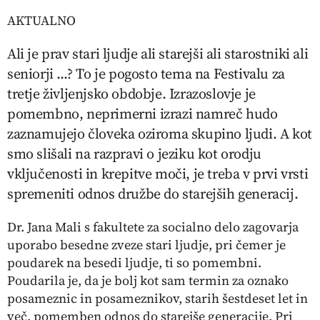
AKTUALNO
Ali je prav stari ljudje ali starejši ali starostniki ali
seniorji ...? To je pogosto tema na Festivalu za
tretje življenjsko obdobje. Izrazoslovje je
pomembno, neprimerni izrazi namreč hudo
zaznamujejo človeka oziroma skupino ljudi. A kot
smo slišali na razpravi o jeziku kot orodju
vključenosti in krepitve moči, je treba v prvi vrsti
spremeniti odnos družbe do starejših generacij.
Dr. Jana Mali
s fakultete za socialno delo zagovarja
uporabo besedne zveze stari ljudje, pri čemer je
poudarek na besedi
ljudje
, ti so pomembni.
Poudarila je, da je bolj kot sam termin za oznako
posameznic in posameznikov, starih šestdeset let in
več, pomemben odnos do starejše generacije. Pri