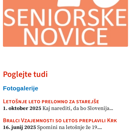
Poglejte tudi
Fotogalerije
Letošnje leto prelomno za starejše
1. oktober 2025
Kaj narediti, da bo Slovenija...
Bralci Vzajemnosti so letos preplavili Krk
16. junij 2025
Spomini na letošnje že 19....