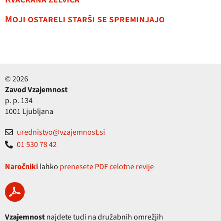
Moji ostareli starši se spreminjajo
© 2026
Zavod Vzajemnost
p. p. 134
1001 Ljubljana
urednistvo@vzajemnost.si
01 530 78 42
Naročniki
lahko
prenesete PDF celotne revije
Vzajemnost
najdete tudi na družabnih omrežjih