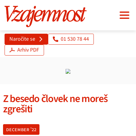
Naročite se
01 530 78 44
Arhiv PDF
Z besedo človek ne moreš
zgrešiti
december '22