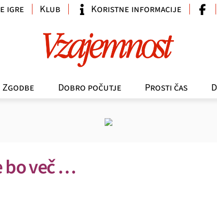
e igre
Klub
Koristne informacije
Zgodbe
Dobro počutje
Prosti čas
D
e bo več …