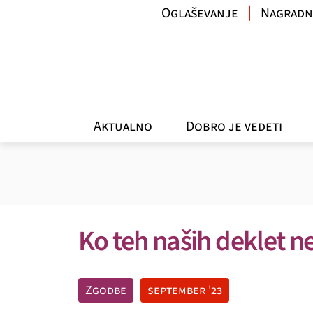
Oglaševanje
Nagradn
Aktualno
Dobro je vedeti
Ko teh naših deklet n
Zgodbe
september '23