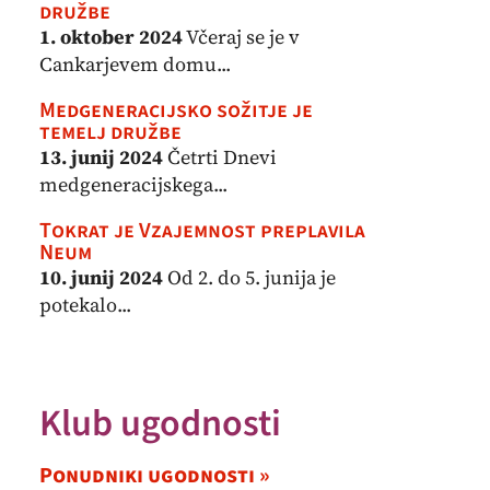
družbe
1. oktober 2024
Včeraj se je v
Cankarjevem domu...
Medgeneracijsko sožitje je
temelj družbe
13. junij 2024
Četrti Dnevi
medgeneracijskega...
Tokrat je Vzajemnost preplavila
Neum
10. junij 2024
Od 2. do 5. junija je
potekalo...
Klub ugodnosti
Ponudniki ugodnosti »