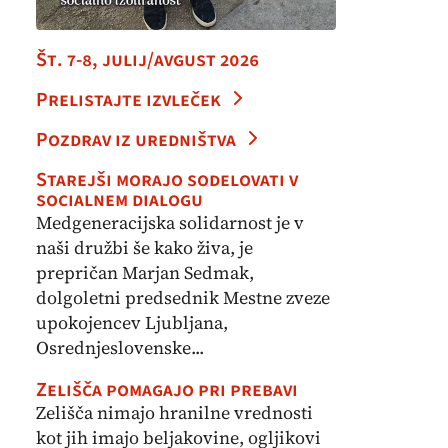
Št. 7-8, julij/avgust 2026
Prelistajte izvleček
Pozdrav iz uredništva
Starejši morajo sodelovati v
socialnem dialogu
Medgeneracijska solidarnost je v
naši družbi še kako živa, je
prepričan Marjan Sedmak,
dolgoletni predsednik Mestne zveze
upokojencev Ljubljana,
Osrednjeslovenske...
Zelišča pomagajo pri prebavi
Zelišča nimajo hranilne vrednosti
kot jih imajo beljakovine, ogljikovi