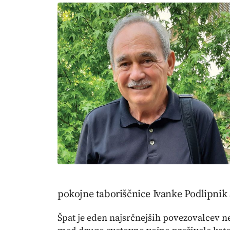
pokojne taboriščnice Ivanke Podlipnik 
Špat je eden najsrčnejših povezovalcev n