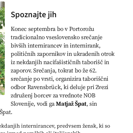
Spoznajte jih
Konec septembra bo v Portorožu
tradicionalno vseslovensko srečanje
bivših internirancev in internirank,
političnih zapornikov in ukradenih otrok
iz nekdanjih nacifašističnih taborišč in
zaporov. Srečanja, tokrat bo že 62.
srečanje po vrsti, organizira taboriščni
odbor Ravensbrück, ki deluje pri Zvezi
združenj borcev za vrednote NOB
Slovenije, vodi ga
Matjaž Špat
, sin
Špat.
ekdanjih internirancev, predvsem žensk, ki so