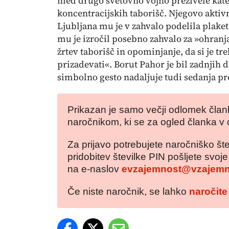
med drugo svetovno vojno preživele kate
koncentracijskih taborišč. Njegovo aktivn
Ljubljana mu je v zahvalo podelila plake
mu je izročil posebno zahvalo za »ohran
žrtev taborišč in opominjanje, da si je tr
prizadevati«. Borut Pahor je bil zadnjih d
simbolno gesto nadaljuje tudi sedanja p
Prikazan je samo večji odlomek člank
naročnikom, ki se za ogled članka v 
Za prijavo potrebujete naročniško šte
pridobitev številke PIN pošljete svoj
na e-naslov
evzajemnost@vzajemn
Če niste naročnik, se lahko
naročite