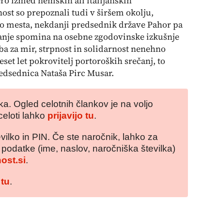
ro izmed nemških ali italijanskih
ost so prepoznali tudi v širšem okolju,
to mesta, nekdanji predsednik države Pahor pa
janje spomina na osebne zgodovinske izkušnje
eba za mir, strpnost in solidarnost nenehno
eset let pokrovitelj portoroških srečanj, to
redsednica Nataša Pirc Musar.
a. Ogled celotnih člankov je na voljo
celoti lahko
prijavijo tu
.
vilko in PIN. Če ste naročnik, lahko za
e podatke (ime, naslov, naročniška številka)
ost.si
.
 tu
.