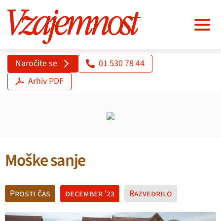
Naročite se
01 530 78 44
Arhiv PDF
Moške sanje
Prosti čas
december '23
Razvedrilo