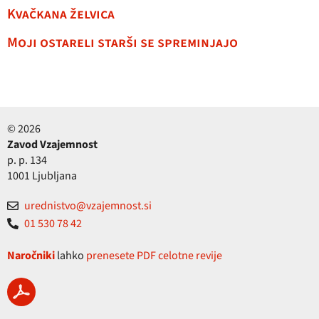
Kvačkana želvica
Moji ostareli starši se spreminjajo
© 2026
Zavod Vzajemnost
p. p. 134
1001 Ljubljana
urednistvo@vzajemnost.si
01 530 78 42
Naročniki
lahko
prenesete PDF celotne revije