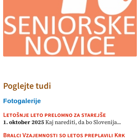
Poglejte tudi
Fotogalerije
Letošnje leto prelomno za starejše
1. oktober 2025
Kaj narediti, da bo Slovenija...
Bralci Vzajemnosti so letos preplavili Krk