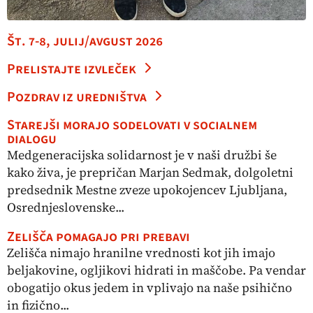
Št. 7-8, julij/avgust 2026
Prelistajte izvleček
Pozdrav iz uredništva
Starejši morajo sodelovati v socialnem
dialogu
Medgeneracijska solidarnost je v naši družbi še
kako živa, je prepričan Marjan Sedmak, dolgoletni
predsednik Mestne zveze upokojencev Ljubljana,
Osrednjeslovenske...
Zelišča pomagajo pri prebavi
Zelišča nimajo hranilne vrednosti kot jih imajo
beljakovine, ogljikovi hidrati in maščobe. Pa vendar
obogatijo okus jedem in vplivajo na naše psihično
in fizično...