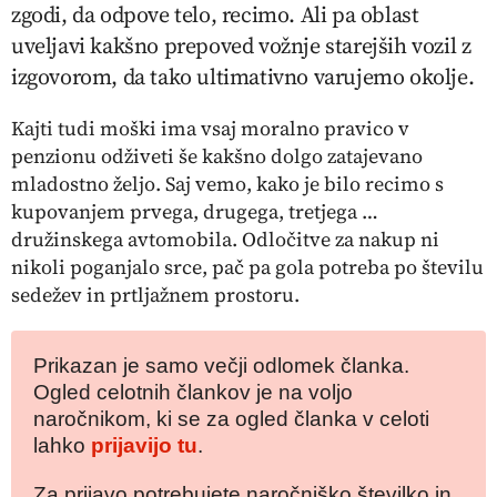
zgodi, da odpove telo, recimo. Ali pa oblast
uveljavi kakšno prepoved vožnje starejših vozil z
izgovorom, da tako ultimativno varujemo okolje.
Kajti tudi moški ima vsaj moralno pravico v
penzionu
odživeti še kakšno dolgo zatajevano
mladostno željo. Saj vemo, kako je bilo recimo s
kupovanjem prvega, drugega, tretjega …
družinskega avtomobila. Odločitve za nakup ni
nikoli poganjalo srce, pač pa gola potreba po številu
sedežev in prtljažnem prostoru.
Prikazan je samo večji odlomek članka.
Ogled celotnih člankov je na voljo
naročnikom, ki se za ogled članka v celoti
lahko
prijavijo tu
.
Za prijavo potrebujete naročniško številko in