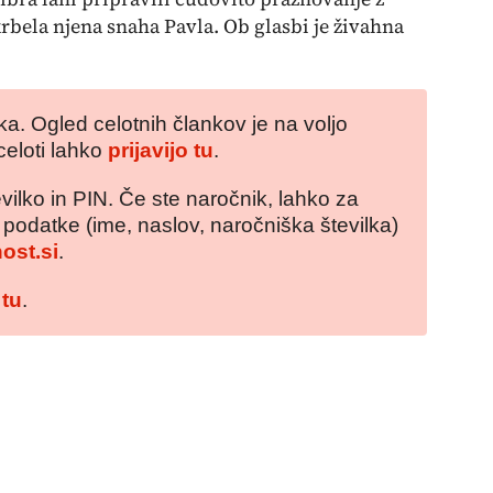
krbela njena snaha Pavla. Ob glasbi je živahna
a. Ogled celotnih člankov je na voljo
celoti lahko
prijavijo tu
.
vilko in PIN. Če ste naročnik, lahko za
e podatke (ime, naslov, naročniška številka)
ost.si
.
 tu
.