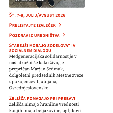
Št. 7-8, julij/avgust 2026
Prelistajte izvleček
Pozdrav iz uredništva
Starejši morajo sodelovati v
socialnem dialogu
Medgeneracijska solidarnost je v
naši družbi še kako živa, je
prepričan Marjan Sedmak,
dolgoletni predsednik Mestne zveze
upokojencev Ljubljana,
Osrednjeslovenske...
Zelišča pomagajo pri prebavi
Zelišča nimajo hranilne vrednosti
kot jih imajo beljakovine, ogljikovi