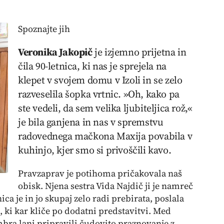
Spoznajte jih
Veronika Jakopič
je izjemno prijetna in
čila 90-letnica, ki nas je sprejela na
klepet v svojem domu v Izoli in se zelo
razveselila šopka vrtnic. »Oh, kako pa
ste vedeli, da sem velika ljubiteljica rož,«
je bila ganjena in nas v spremstvu
radovednega mačkona Maxija povabila v
kuhinjo, kjer smo si privoščili kavo.
Pravzaprav je potihoma pričakovala naš
obisk. Njena sestra Vida Najdič ji je namreč
ica je in jo skupaj zelo radi prebirata, poslala
 ki kar kliče po dodatni predstavitvi. Med
mbra lani pripravili čudovito praznovanje z