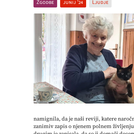
Zgodbe
junij '24
Ljudje
namignila, da je naši reviji, katere naročn
zanimiv zapis o njenem polnem življenju,
drugim je zapisala, da so ji domači dece