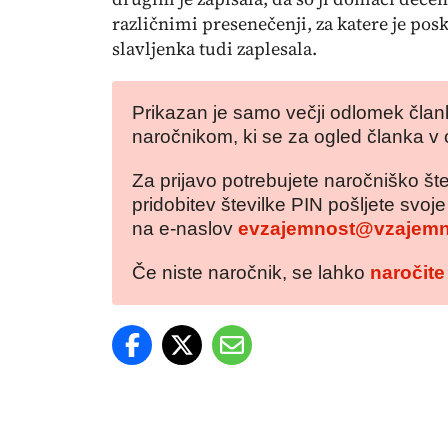
različnimi presenečenji, za katere je pos
slavljenka tudi zaplesala.
Prikazan je samo večji odlomek člank
naročnikom, ki se za ogled članka v 
Za prijavo potrebujete naročniško šte
pridobitev številke PIN pošljete svoj
na e-naslov
evzajemnost@vzajemn
Če niste naročnik, se lahko
naročite