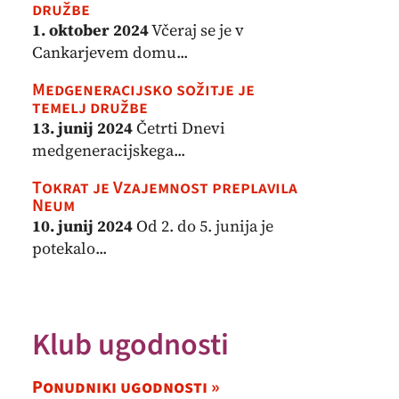
družbe
1. oktober 2024
Včeraj se je v
Cankarjevem domu...
Medgeneracijsko sožitje je
temelj družbe
13. junij 2024
Četrti Dnevi
medgeneracijskega...
Tokrat je Vzajemnost preplavila
Neum
10. junij 2024
Od 2. do 5. junija je
potekalo...
Klub ugodnosti
Ponudniki ugodnosti »