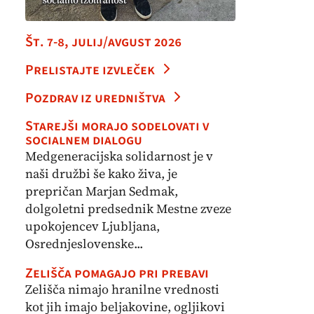
Št. 7-8, julij/avgust 2026
Prelistajte izvleček
Pozdrav iz uredništva
Starejši morajo sodelovati v
socialnem dialogu
Medgeneracijska solidarnost je v
naši družbi še kako živa, je
prepričan Marjan Sedmak,
dolgoletni predsednik Mestne zveze
upokojencev Ljubljana,
Osrednjeslovenske...
Zelišča pomagajo pri prebavi
Zelišča nimajo hranilne vrednosti
kot jih imajo beljakovine, ogljikovi