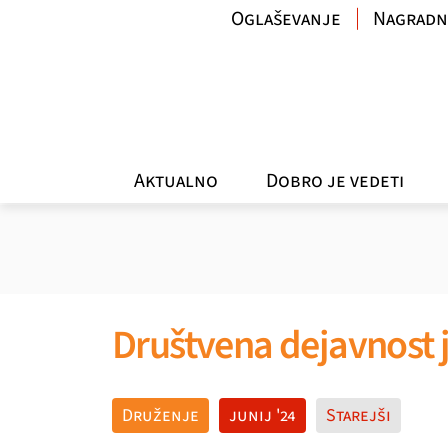
Oglaševanje
Nagradn
Aktualno
Dobro je vedeti
Društvena dejavnost j
Druženje
junij '24
Starejši