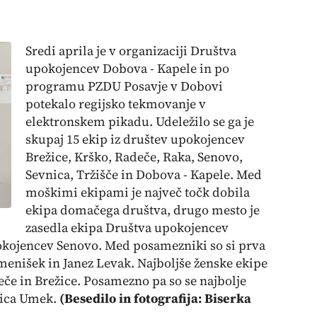
Sredi aprila je v organizaciji Društva
upokojencev Dobova - Kapele in po
programu PZDU Posavje v Dobovi
potekalo regijsko tekmovanje v
elektronskem pikadu. Udeležilo se ga je
skupaj 15 ekip iz društev upokojencev
Brežice, Krško, Radeče, Raka, Senovo,
Sevnica, Tržišče in Dobova - Kapele. Med
moškimi ekipami je največ točk dobila
ekipa domačega društva, drugo mesto je
zasedla ekipa Društva upokojencev
pokojencev Senovo. Med posamezniki so si prva
emenišek in Janez Levak. Najboljše ženske ekipe
eče in Brežice. Posamezno pa so se najbolje
rica Umek.
(Besedilo in fotografija: Biserka