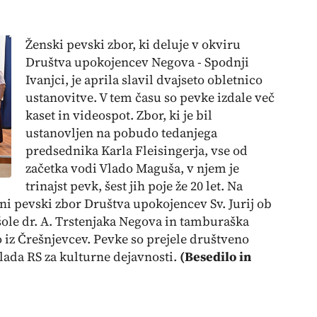
Ženski pevski zbor, ki deluje v okviru
Društva upokojencev Negova - Spodnji
Ivanjci, je aprila slavil dvajseto obletnico
ustanovitve. V tem času so pevke izdale več
kaset in videospot. Zbor, ki je bil
ustanovljen na pobudo tedanjega
predsednika Karla Fleisingerja, vse od
začetka vodi Vlado Maguša, v njem je
trinajst pevk, šest jih poje že 20 let. Na
ni pevski zbor Društva upokojencev Sv. Jurij ob
ole dr. A. Trstenjaka Negova in tamburaška
iz Črešnjevcev. Pevke so prejele društveno
lada RS za kulturne dejavnosti.
(Besedilo in