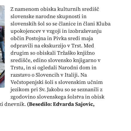
Z namenom obiska kulturnih središč
slovenske narodne skupnosti in
slovenskih šol so se članice in člani Kluba
upokojencev v vzgoji in izobraževanju
občin Postojna in Pivka sredi maja
odpravili na ekskurzijo v Trst. Med
drugim so obiskali Tržaško knjižno
središče, edino slovensko knjigarno v
Trstu, in si ogledali Narodni dom in
razstavo o Slovencih v Italiji. Na
Večstopenjski šoli s slovenskim učnim
jezikom pri Sv. Jakobu so se seznanili z
zgodovino slovenskega šolstva in obisk
ki dnevnik.
(Besedilo: Edvarda Sajovic,