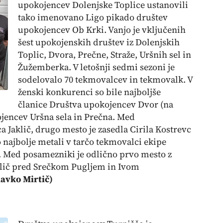
upokojencev Dolenjske Toplice ustanovili
tako imenovano Ligo pikado društev
upokojencev Ob Krki. Vanjo je vključenih
šest upokojenskih društev iz Dolenjskih
Toplic, Dvora, Prečne, Straže, Uršnih sel in
Žužemberka. V letošnji sedmi sezoni je
sodelovalo 70 tekmovalcev in tekmovalk. V
ženski konkurenci so bile najboljše
članice Društva upokojencev Dvor
(na
jencev Uršna sela in Prečna. Med
 Jaklič, drugo mesto je zasedla Cirila Kostrevc
 najbolje metali v tarčo tekmovalci ekipe
 Med posamezniki je odlično prvo mesto z
lič pred Srečkom Pugljem in Ivom
Slavko Mirtič)