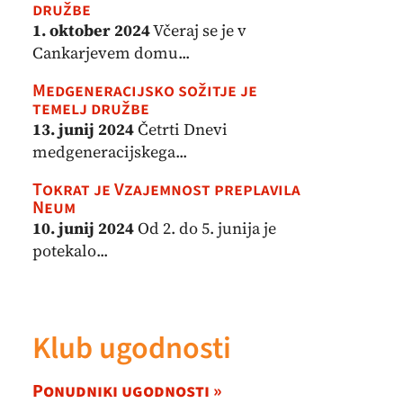
družbe
1. oktober 2024
Včeraj se je v
Cankarjevem domu...
Medgeneracijsko sožitje je
temelj družbe
13. junij 2024
Četrti Dnevi
medgeneracijskega...
Tokrat je Vzajemnost preplavila
Neum
10. junij 2024
Od 2. do 5. junija je
potekalo...
Klub ugodnosti
Ponudniki ugodnosti »