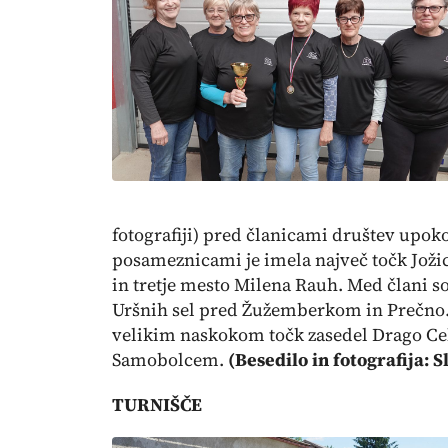
fotografiji)
pred članicami društev upoko
posameznicami je imela največ točk Jožica
in tretje mesto Milena Rauh. Med člani so
Uršnih sel pred Žužemberkom in Prečno.
velikim naskokom točk zasedel Drago Ce
Samobolcem.
(Besedilo in fotografija: 
TURNIŠČE