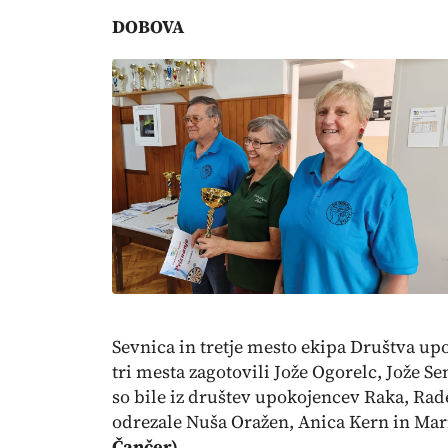
DOBOVA
Sevnica in tretje mesto ekipa Društva u
tri mesta zagotovili Jože Ogorelc, Jože S
so bile iz društev upokojencev Raka, Rad
odrezale Nuša Oražen, Anica Kern in Ma
Čančer)