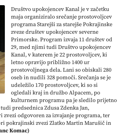
Društvo upokojencev Kanal je v začetku
maja organiziralo srečanje prostovoljcev
programa Starejši za starejše Pokrajinske
zveze društev upokojencev severne
Primorske. Program izvaja 11 društev od
29, med njimi tudi Društvo upokojencev
Kanal, v katerem je 22 prostovoljcev, ki
letno opravijo približno 1400 ur
prostovoljnega dela. Lani so obiskali 280
oseb in nudili 328 pomoči. Srečanja se je
udeležilo 170 prostovoljcev, ki so si
ogledali kraj in družbo Alpacem, po
kulturnem programu pa je sledilo prijetno
i tudi predsednica Zdusa Zdenka Jan,
i zvezi odgovoren za izvajanje programa, ter
i pokrajinski zvezi Zlatko Martin Marušič in
Franc Komac)