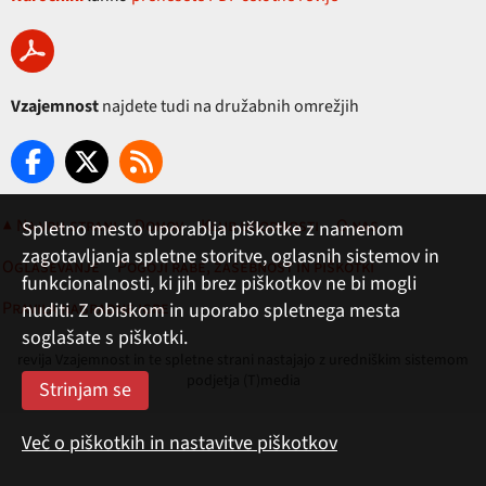
Vzajemnost
najdete tudi na družabnih omrežjih
▲ Na vrh strani
Domov
Klub ugodnosti
O nas
Spletno mesto uporablja piškotke z namenom
zagotavljanja spletne storitve, oglasnih sistemov in
Oglaševanje
Pogoji rabe, zasebnost in piškotki
funkcionalnosti, ki jih brez piškotkov ne bi mogli
Pravila nagradne igre
nuditi. Z obiskom in uporabo spletnega mesta
soglašate s piškotki.
revija Vzajemnost in te spletne strani nastajajo z uredniškim sistemom
podjetja (T)media
Več o piškotkih in nastavitve piškotkov