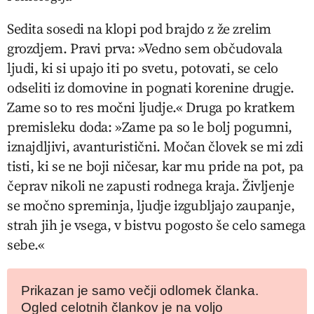
Sedita sosedi na klopi pod brajdo z že zrelim
grozdjem. Pravi prva: »Vedno sem občudovala
ljudi, ki si upajo iti po svetu, potovati, se celo
odseliti iz domovine in pognati korenine drugje.
Zame so to res močni ljudje.« Druga po kratkem
premisleku doda: »Zame pa so le bolj pogumni,
iznajdljivi, avanturistični. Močan človek se mi zdi
tisti, ki se ne boji ničesar, kar mu pride na pot, pa
čeprav nikoli ne zapusti rodnega kraja. Življenje
se močno spreminja, ljudje izgubljajo zaupanje,
strah jih je vsega, v bistvu pogosto še celo samega
sebe.«
Prikazan je samo večji odlomek članka.
Ogled celotnih člankov je na voljo