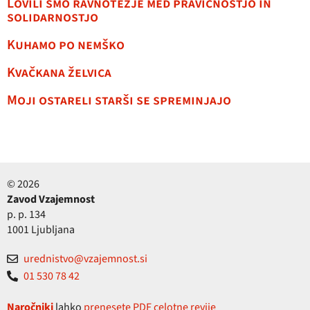
Lovili smo ravnotežje med pravičnostjo in
solidarnostjo
Kuhamo po nemško
Kvačkana želvica
Moji ostareli starši se spreminjajo
© 2026
Zavod Vzajemnost
p. p. 134
1001 Ljubljana
urednistvo@vzajemnost.si
01 530 78 42
Naročniki
lahko
prenesete PDF celotne revije