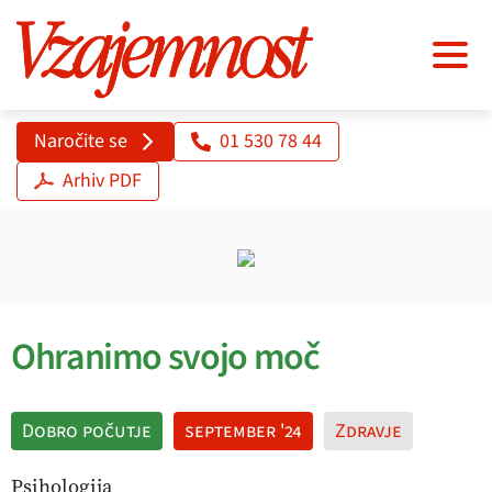
Naročite se
01 530 78 44
Arhiv PDF
Ohranimo svojo moč
Dobro počutje
september '24
Zdravje
Psihologija