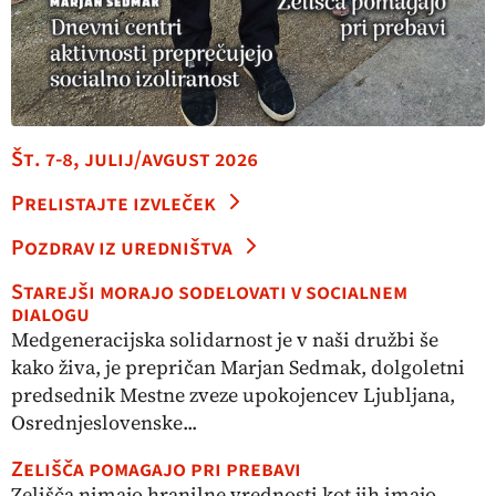
Št. 7-8, julij/avgust 2026
Prelistajte izvleček
Pozdrav iz uredništva
Starejši morajo sodelovati v socialnem
dialogu
Medgeneracijska solidarnost je v naši družbi še
kako živa, je prepričan Marjan Sedmak, dolgoletni
predsednik Mestne zveze upokojencev Ljubljana,
Osrednjeslovenske...
Zelišča pomagajo pri prebavi
Zelišča nimajo hranilne vrednosti kot jih imajo