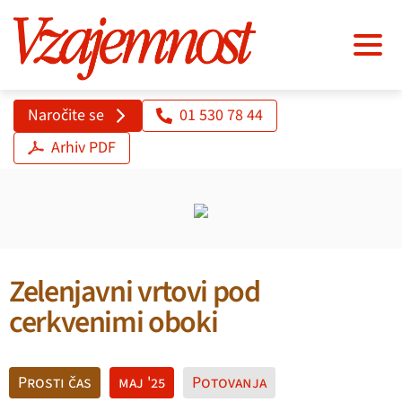
Naročite se
01 530 78 44
Arhiv PDF
Zelenjavni vrtovi pod
cerkvenimi oboki
Prosti čas
maj '25
Potovanja