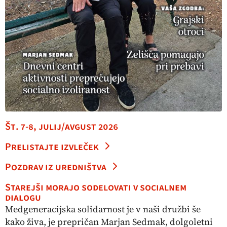
Št. 7-8, julij/avgust 2026
Prelistajte izvleček
Pozdrav iz uredništva
Starejši morajo sodelovati v socialnem
dialogu
Medgeneracijska solidarnost je v naši družbi še
kako živa, je prepričan Marjan Sedmak, dolgoletni