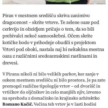
Piran v mestnem središču skriva zanimivo
dragocenost – skrite vrtove. Te zelene oaze pod
cerkvijo in obzidjem pričajo o tem, da so bili
prebivalci nekoč samooskrbni. Očem skrite
kotičke bodo v prihodnje obudili s
projektom
Vrtovi pod oboki, nastala naj bi nekakšna mestna
oaza z različnimi sredozemskimi rastlinami in
drevesi.
V Piranu nikoli ni bilo velikih parkov, ker zanje v
ozkem mestnem središču ni bilo prostora. Je pa zato
premogel različne tipologije vrtov – od dvorišč in
vrtičkov do oljčnikov in celo manjših njiv, izvemo
na sprehodu z domačinko in krajinsko arhitektko
Romano Kačič.
Večina teh vrtov je v lasti bodisi