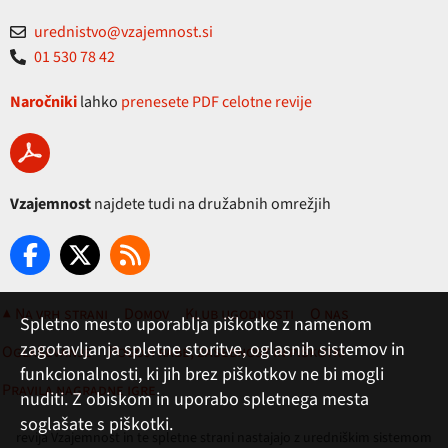
urednistvo@vzajemnost.si
01 530 78 42
Naročniki
lahko
prenesete PDF celotne revije
Vzajemnost
najdete tudi na družabnih omrežjih
▲ Na vrh strani
Domov
Klub ugodnosti
O nas
Spletno mesto uporablja piškotke z namenom
zagotavljanja spletne storitve, oglasnih sistemov in
Oglaševanje
Pogoji rabe, zasebnost in piškotki
funkcionalnosti, ki jih brez piškotkov ne bi mogli
Pravila nagradne igre
nuditi. Z obiskom in uporabo spletnega mesta
soglašate s piškotki.
revija Vzajemnost in te spletne strani nastajajo z uredniškim sistemom