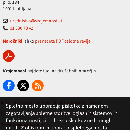
p. p. 134
1001 Ljubljana
urednistvo@vzajemnost.si
01 530 78 42
Naročniki
lahko
prenesete PDF celotne revije
Vzajemnost
najdete tudi na družabnih omrežjih
▲ Na vrh strani
Domov
Klub ugodnosti
O nas
Spletno mesto uporablja piškotke z namenom
zagotavljanja spletne storitve, oglasnih sistemov in
Oglaševanje
Pogoji rabe, zasebnost in piškotki
funkcionalnosti, ki jih brez piškotkov ne bi mogli
Pravila nagradne igre
nuditi. Z obiskom in uporabo spletnega mesta