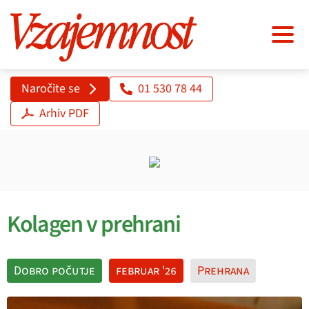
Naročite se
01 530 78 44
Arhiv PDF
Kolagen v prehrani
Dobro počutje
februar '26
Prehrana