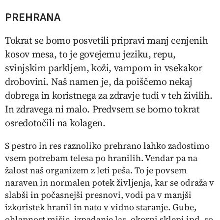
PREHRANA
Tokrat se bomo posvetili pripravi manj cenjenih
kosov mesa, to je govejemu jeziku, repu,
svinjskim parkljem, koži, vampom in vsekakor
drobovini. Naš namen je, da poiščemo nekaj
dobrega in koristnega za zdravje tudi v teh živilih.
In zdravega ni malo. Predvsem se bomo tokrat
osredotočili na kolagen.
S pestro in res raznoliko prehrano lahko zadostimo
vsem potrebam telesa po hranilih. Vendar pa na
žalost naš organizem z leti peša. To je povsem
naraven in normalen potek življenja, kar se odraža v
slabši in počasnejši presnovi, vodi pa v manjši
izkoristek hranil in nato v vidno staranje. Gube,
ohlapnost mišic, izpadanje las, okorni sklepi ipd. so