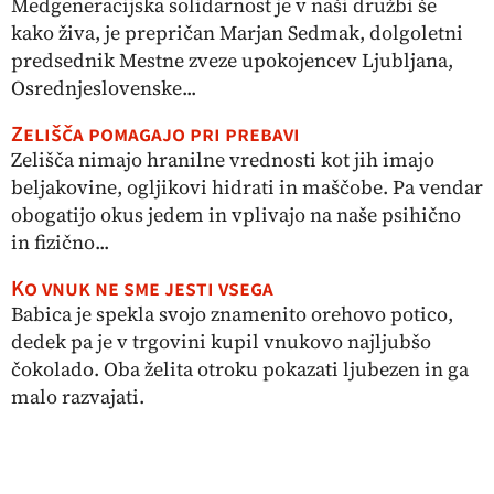
Medgeneracijska solidarnost je v naši družbi še
kako živa, je prepričan Marjan Sedmak, dolgoletni
predsednik Mestne zveze upokojencev Ljubljana,
Osrednjeslovenske...
Zelišča pomagajo pri prebavi
Zelišča nimajo hranilne vrednosti kot jih imajo
beljakovine, ogljikovi hidrati in maščobe. Pa vendar
obogatijo okus jedem in vplivajo na naše psihično
in fizično...
Ko vnuk ne sme jesti vsega
Babica je spekla svojo znamenito orehovo potico,
dedek pa je v trgovini kupil vnukovo najljubšo
čokolado. Oba želita otroku pokazati ljubezen in ga
malo razvajati.