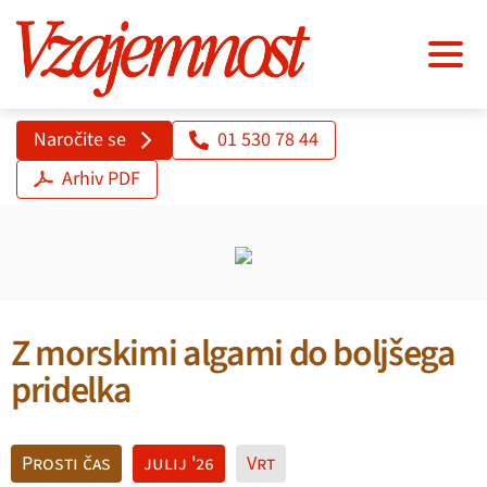
Naročite se
01 530 78 44
Arhiv PDF
Z morskimi algami do boljšega
pridelka
Prosti čas
julij '26
Vrt