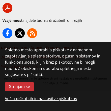
Vzajemnost
najdete tudi na družabnih omrežjih
▲ Na vrh strani
Domov
Klub ugodnosti
O nas
Spletno mesto uporablja piškotke z namenom
zagotavljanja spletne storitve, oglasnih sistemov in
Oglaševanje
Pogoji rabe, zasebnost in piškotki
funkcionalnosti, ki jih brez piškotkov ne bi mogli
Pravila nagradne igre
nuditi. Z obiskom in uporabo spletnega mesta
soglašate s piškotki.
revija Vzajemnost in te spletne strani nastajajo z uredniškim sistemom
podjetja (T)media
Več o piškotkih in nastavitve piškotkov