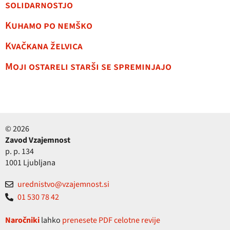
solidarnostjo
Kuhamo po nemško
Kvačkana želvica
Moji ostareli starši se spreminjajo
© 2026
Zavod Vzajemnost
p. p. 134
1001 Ljubljana
urednistvo@vzajemnost.si
01 530 78 42
Naročniki
lahko
prenesete PDF celotne revije