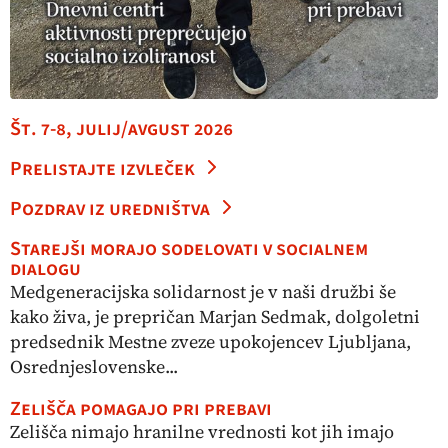
Št. 7-8, julij/avgust 2026
Prelistajte izvleček
Pozdrav iz uredništva
Starejši morajo sodelovati v socialnem
dialogu
Medgeneracijska solidarnost je v naši družbi še
kako živa, je prepričan Marjan Sedmak, dolgoletni
predsednik Mestne zveze upokojencev Ljubljana,
Osrednjeslovenske...
Zelišča pomagajo pri prebavi
Zelišča nimajo hranilne vrednosti kot jih imajo