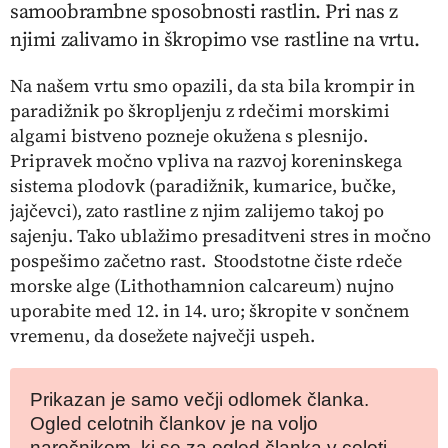
samoobrambne sposobnosti rastlin. Pri nas z
njimi zalivamo in škropimo vse rastline na vrtu.
Na našem vrtu smo opazili, da sta bila krompir in
paradižnik po škropljenju z rdečimi morskimi
algami bistveno pozneje okužena s plesnijo.
Pripravek močno vpliva na razvoj koreninskega
sistema plodovk (paradižnik, kumarice, bučke,
jajčevci), zato rastline z njim zalijemo takoj po
sajenju. Tako ublažimo presaditveni stres in močno
pospešimo začetno rast. Stoodstotne čiste rdeče
morske alge (Lithothamnion calcareum) nujno
uporabite med 12. in 14. uro; škropite v sončnem
vremenu, da dosežete največji uspeh.
Prikazan je samo večji odlomek članka.
Ogled celotnih člankov je na voljo
naročnikom, ki se za ogled članka v celoti