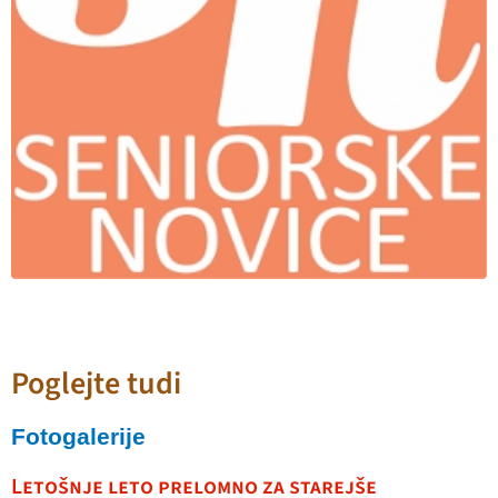
Poglejte tudi
Fotogalerije
Letošnje leto prelomno za starejše