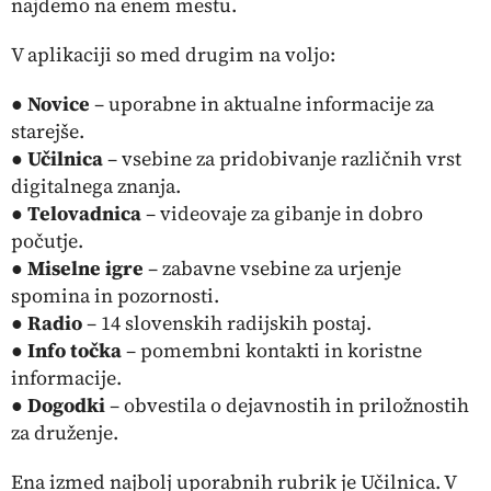
najdemo na enem mestu.
V aplikaciji so med drugim na voljo:
●
Novice
– uporabne in aktualne informacije za
starejše.
●
Učilnica
– vsebine za pridobivanje različnih vrst
digitalnega znanja.
●
Telovadnica
– videovaje za gibanje in dobro
počutje.
●
Miselne igre
– zabavne vsebine za urjenje
spomina in pozornosti.
●
Radio
– 14 slovenskih radijskih postaj.
●
Info točka
– pomembni kontakti in koristne
informacije.
●
Dogodki
– obvestila o dejavnostih in priložnostih
za druženje.
Ena izmed najbolj uporabnih rubrik je Učilnica. V