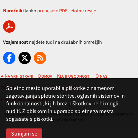
Naročniki
lahko
prenesete PDF celotne revije
Vzajemnost
najdete tudi na družabnih omrežjih
▲ Na vrh strani
Domov
Klub ugodnosti
O nas
Oglaševanje
Pogoji rabe, zasebnost in piškotki
Spletno mesto uporablja piškotke z namenom
zagotavljanja spletne storitve, oglasnih sistemov in
Pravila nagradne igre
funkcionalnosti, ki jih brez piškotkov ne bi mogli
nuditi. Z obiskom in uporabo spletnega mesta
revija Vzajemnost in te spletne strani nastajajo z uredniškim sistemom
soglašate s piškotki.
podjetja (T)media