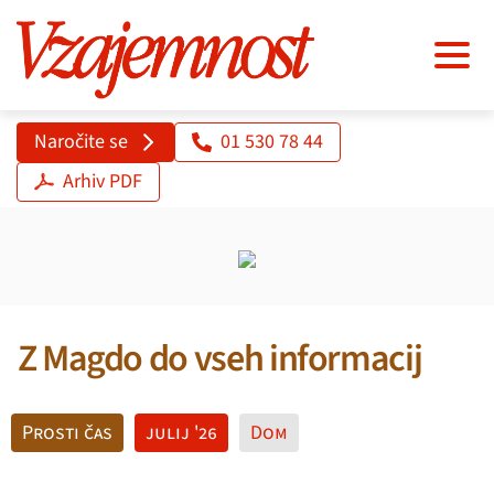
Naročite se
01 530 78 44
Arhiv PDF
Z Magdo do vseh informacij
Prosti čas
julij '26
Dom