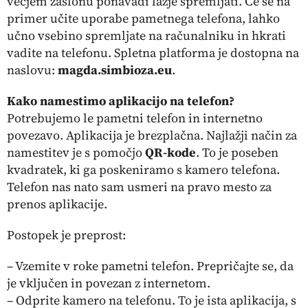
večjem zaslonu ponavadi lažje spremljati. Če se na
primer učite uporabe pametnega telefona, lahko
učno vsebino spremljate na računalniku in hkrati
vadite na telefonu. Spletna platforma je dostopna na
naslovu:
magda.simbioza.eu
.
Kako namestimo aplikacijo na telefon?
Potrebujemo le pametni telefon in internetno
povezavo. Aplikacija je brezplačna. Najlažji način za
namestitev je s pomočjo
QR-kode
. To je poseben
kvadratek, ki ga poskeniramo s kamero telefona.
Telefon nas nato sam usmeri na pravo mesto za
prenos aplikacije.
Postopek je preprost:
– Vzemite v roke pametni telefon.
Prepričajte se, da
je vključen in povezan z internetom.
– Odprite kamero na telefonu.
To je ista aplikacija, s