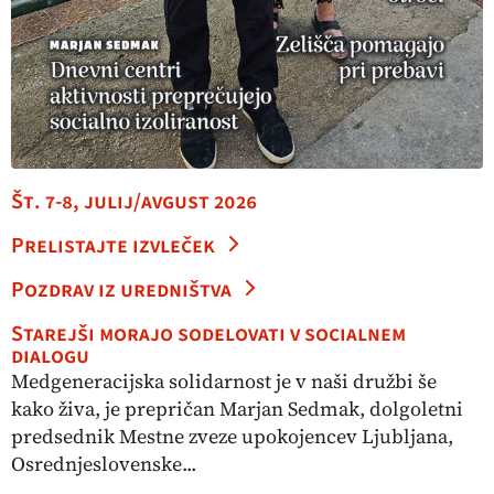
Št. 7-8, julij/avgust 2026
Prelistajte izvleček
Pozdrav iz uredništva
Starejši morajo sodelovati v socialnem
dialogu
Medgeneracijska solidarnost je v naši družbi še
kako živa, je prepričan Marjan Sedmak, dolgoletni
predsednik Mestne zveze upokojencev Ljubljana,
Osrednjeslovenske...