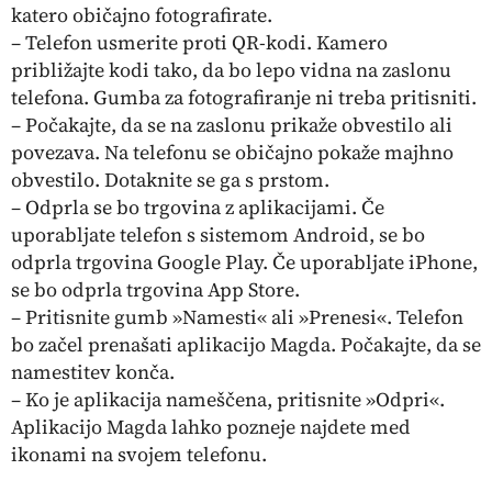
katero običajno fotografirate.
–
Telefon usmerite proti QR-kodi.
Kamero
približajte kodi tako, da bo lepo vidna na zaslonu
telefona. Gumba za fotografiranje ni treba pritisniti.
– Počakajte, da se na zaslonu prikaže obvestilo ali
povezava.
Na telefonu se običajno pokaže majhno
obvestilo. Dotaknite se ga s prstom.
–
Odprla se bo trgovina z aplikacijami.
Če
uporabljate telefon s sistemom Android, se bo
odprla trgovina Google Play. Če uporabljate iPhone,
se bo odprla trgovina App Store.
– Pritisnite gumb »Namesti« ali »Prenesi«.
Telefon
bo začel prenašati aplikacijo Magda. Počakajte, da se
namestitev konča.
– Ko je aplikacija nameščena, pritisnite »Odpri«
.
Aplikacijo Magda lahko pozneje najdete med
ikonami na svojem telefonu.