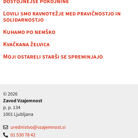
dostojnejše pokojnine
Lovili smo ravnotežje med pravičnostjo in
solidarnostjo
Kuhamo po nemško
Kvačkana želvica
Moji ostareli starši se spreminjajo
© 2026
Zavod Vzajemnost
p. p. 134
1001 Ljubljana
urednistvo@vzajemnost.si
01 530 78 42