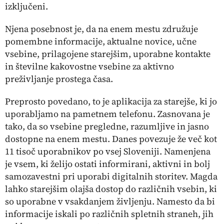
izključeni.
Njena posebnost je, da na enem mestu združuje
pomembne informacije, aktualne novice, učne
vsebine, prilagojene starejšim, uporabne kontakte
in številne kakovostne vsebine za aktivno
preživljanje prostega časa.
Preprosto povedano, to je aplikacija za starejše, ki jo
uporabljamo na pametnem telefonu. Zasnovana je
tako, da so vsebine pregledne, razumljive in jasno
dostopne na enem mestu. Danes povezuje že več kot
11 tisoč uporabnikov po vsej Sloveniji. Namenjena
je vsem, ki želijo ostati informirani, aktivni in bolj
samozavestni pri uporabi digitalnih storitev. Magda
lahko starejšim olajša dostop do različnih vsebin, ki
so uporabne v vsakdanjem življenju. Namesto da bi
informacije iskali po različnih spletnih straneh, jih