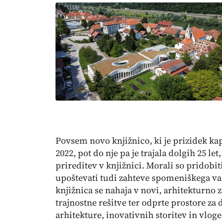
Povsem novo knjižnico, ki je prizidek ka
2022, pot do nje pa je trajala dolgih 25 le
prireditev v knjižnici. Morali so pridobi
upoštevati tudi zahteve spomeniškega var
knjižnica se nahaja v novi, arhitekturno 
trajnostne rešitve ter odprte prostore za
arhitekture, inovativnih storitev in vloge