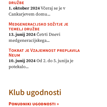
družbe
1. oktober 2024
Včeraj se je v
Cankarjevem domu...
Medgeneracijsko sožitje je
temelj družbe
13. junij 2024
Četrti Dnevi
medgeneracijskega...
Tokrat je Vzajemnost preplavila
Neum
10. junij 2024
Od 2. do 5. junija je
potekalo...
Klub ugodnosti
Ponudniki ugodnosti »