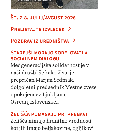
Št. 7-8, julij/avgust 2026
Prelistajte izvleček
Pozdrav iz uredništva
Starejši morajo sodelovati v
socialnem dialogu
Medgeneracijska solidarnost je v
naši družbi še kako živa, je
prepričan Marjan Sedmak,
dolgoletni predsednik Mestne zveze
upokojencev Ljubljana,
Osrednjeslovenske...
Zelišča pomagajo pri prebavi
Zelišča nimajo hranilne vrednosti
kot jih imajo beljakovine, ogljikovi