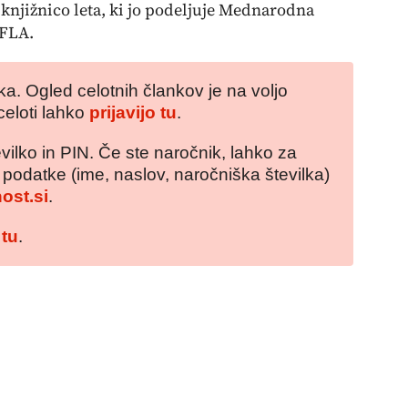
knjižnico leta, ki jo podeljuje Mednarodna
IFLA.
a. Ogled celotnih člankov je na voljo
celoti lahko
prijavijo tu
.
vilko in PIN. Če ste naročnik, lahko za
e podatke (ime, naslov, naročniška številka)
ost.si
.
 tu
.