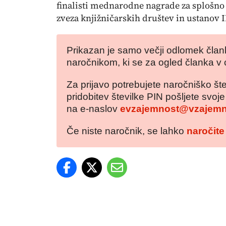
finalisti mednarodne nagrade za splošno 
zveza knjižničarskih društev in ustanov 
Prikazan je samo večji odlomek člank
naročnikom, ki se za ogled članka v 
Za prijavo potrebujete naročniško šte
pridobitev številke PIN pošljete svoj
na e-naslov
evzajemnost@vzajemn
Če niste naročnik, se lahko
naročite