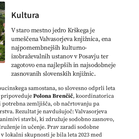
Kultura
V staro mestno jedro Krškega je
umeščena Valvasorjeva knjižnica, ena
najpomembnejših kulturno-
izobraževalnih ustanov v Posavju ter
zagotovo ena najlepših in najsodobneje
zasnovanih slovenskih knjižnic.
pucinskega samostana, so slovesno odprli leta
t, pripoveduje
Polona Brenčič
, koordinatorica
ti potrebna zemljišča, ob načrtovanju pa
stva. Rezultat je navdušujoč: Valvasorjeva
zanimivi stavbi, ki združuje sodobno zasnovo,
 druženje in učenje. Prav zaradi sodobne
 v lokalni skupnosti je bila leta 2023 med