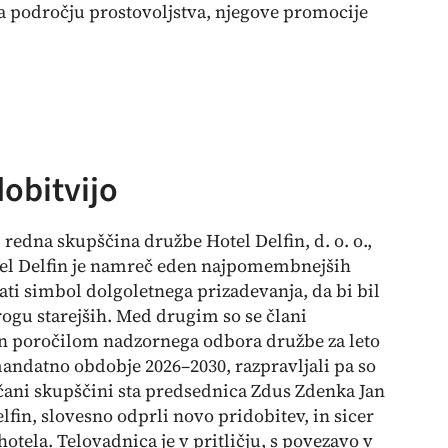
a področju prostovoljstva, njegove promocije
dobitvijo
. redna skupščina družbe Hotel Delfin, d. o. o.,
Hotel Delfin je namreč eden najpomembnejših
ti simbol dolgoletnega prizadevanja, da bi bil
gu starejših. Med drugim so se člani
in poročilom nadzornega odbora družbe za leto
mandatno obdobje 2026–2030, razpravljali pa so
čani skupščini sta predsednica Zdus Zdenka Jan
lfin, slovesno odprli novo pridobitev, in sicer
otela. Telovadnica je v pritličju, s povezavo v