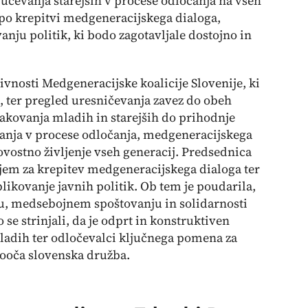
jučevanja starejših v procese odločanja na vseh
 po krepitvi medgeneracijskega dialoga,
anju politik, ki bodo zagotavljale dostojno in
ivnosti Medgeneracijske koalicije Slovenije, ki
h, ter pregled uresničevanja zavez do obeh
čakovanja mladih in starejših do prihodnje
anja v procese odločanja, medgeneracijskega
ovostno življenje vseh generacij. Predsednica
jem za krepitev medgeneracijskega dialoga ter
blikovanje javnih politik. Ob tem je poudarila,
u, medsebojnem spoštovanju in solidarnosti
se strinjali, da je odprt in konstruktiven
mladih ter odločevalci ključnega pomena za
 sooča slovenska družba.