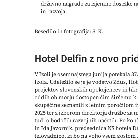
državno nagrado za izjemne dosežke n
in razvoja.
Besedilo in fotografija: S. K.
Hotel Delfin z novo pri
V Izoli je osemnajstega junija potekala 37
Izola. Udeležilo se je je vodstvo Zdus, 
projektov slovenskih upokojencev in hkra
oddih ob morju dostopen čim širšemu kro
skupščine seznanili z letnim poročilom 
2025 ter z izborom direktorja družbe za 
tudi o bodočih razvojnih načrtih. Po kon
in Ida Javornik, predsednica NS hotela De
telovadnico, ki bo na voljo vsem gostom h