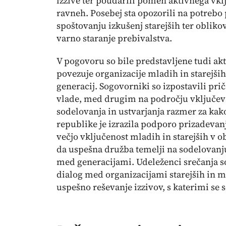
izzive ter poudarili pomen aktivnega vkl
ravneh. Posebej sta opozorili na potrebo
spoštovanju izkušenj starejših ter oblikov
varno staranje prebivalstva.
V pogovoru so bile predstavljene tudi akt
povezuje organizacije mladih in starejši
generacij. Sogovorniki so izpostavili pri
vlade, med drugim na področju vključev
sodelovanja in ustvarjanja razmer za kak
republike je izrazila podporo prizadevan
večjo vključenost mladih in starejših v o
da uspešna družba temelji na sodelovanj
med generacijami. Udeleženci srečanja so 
dialog med organizacijami starejših in 
uspešno reševanje izzivov, s katerimi se