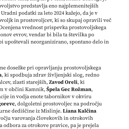
tovoljstvo predstavlja eno najplemenitejših
Uradni podatki za leto 2024 kažejo, da je v
ovoljk in prostovoljcev, ki so skupaj opravili več
. Ocenjena vrednost prispevka prostovoljskega
jonov evrov, vendar bi bila ta številka po
bi upoštevali neorganizirano, spontano delo in
mne dosežke pri opravljanju prostovoljskega
a
, ki spodbuja zdrav življenjski slog, redno
cev, zlasti starejših,
Zavod Oreli
, ki
im v občini Kamnik,
Špela Gec Rožman
,
cije in vodja enote tabornikov v okviru
gorevc
, dolgoletni prostovoljec na področju
urne dediščine iz Mislinje.
Liana Kalčina
ročju varovanja človekovih in otrokovih
a odbora za otrokove pravice, pa je prejela