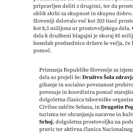
pripravljen deliti z drugimi, ter da pros
oblik skrbi za skupnost in skupno dobro. 
Sloveniji delovalo več kot 203 tisoč prost
kot 8,5 milijona ur prostovoljskega dela
dela k družbeni blagajni je skoraj 85 mili
besedah predsednice države še večja, če 
pomoč.
Priznanja Republike Slovenije za izje
dela so prejeli še:
Društvo Šola zdravj
gibanje in socialno povezanost prebival
povezuje in koordinira pomoč starejš
dolgoletna članica taborniške organiza
Civilne zaščite Sežana, in
Dragotin Po
turizma ter ohranjanja naravne in kult
Srhoj
, dolgoletna prostovoljka na pod
pravic ter aktivna članica Nacionalneg