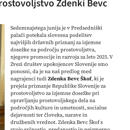
rostovoljstvo Zdenki Bevc
Sedemnajstega junija je v Predsedniški
palači potekala slovesna podelitev
najvišjih državnih priznanj za izjemne
dosežke na področju prostovoljstva,
njegove promocije in razvoja za leto 2025. V
Zvezi društev upokojencev Slovenije smo
ponosni, da je na naš predlog med
nagrajenci tudi
Zdenka Bevc Škof
, ki je
prejela priznanje Republike Slovenije za
prostovoljstvo za izjemne dosežke pri
opravljanju prostovoljskega dela na
področjih kulture in umetnosti, socialne
dejavnosti ter človeka, narave in
družbenih vrednot. Zdenka Bevc Škof s
svojo srčnostjo, predanostjo in neizmerno