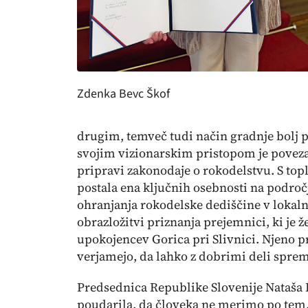
Zdenka Bevc Škof
drugim, temveč tudi način gradnje bolj p
svojim vizionarskim pristopom je povezal
pripravi zakonodaje o rokodelstvu. S top
postala ena ključnih osebnosti na področ
ohranjanja rokodelske dediščine v lokalne
obrazložitvi priznanja prejemnici, ki je 
upokojencev Gorica pri Slivnici. Njeno pr
verjamejo, da lahko z dobrimi deli spremi
Predsednica Republike Slovenije Nataša 
poudarila, da človeka ne merimo po tem,