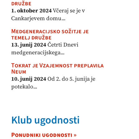
družbe
1. oktober 2024
Včeraj se je v
Cankarjevem domu...
Medgeneracijsko sožitje je
temelj družbe
13. junij 2024
Četrti Dnevi
medgeneracijskega...
Tokrat je Vzajemnost preplavila
Neum
10. junij 2024
Od 2. do 5. junija je
potekalo...
Klub ugodnosti
Ponudniki ugodnosti »