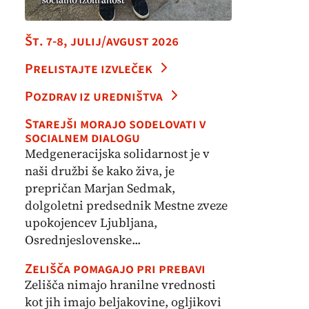
Št. 7-8, julij/avgust 2026
Prelistajte izvleček
Pozdrav iz uredništva
Starejši morajo sodelovati v
socialnem dialogu
Medgeneracijska solidarnost je v
naši družbi še kako živa, je
prepričan Marjan Sedmak,
dolgoletni predsednik Mestne zveze
upokojencev Ljubljana,
Osrednjeslovenske...
Zelišča pomagajo pri prebavi
Zelišča nimajo hranilne vrednosti
kot jih imajo beljakovine, ogljikovi