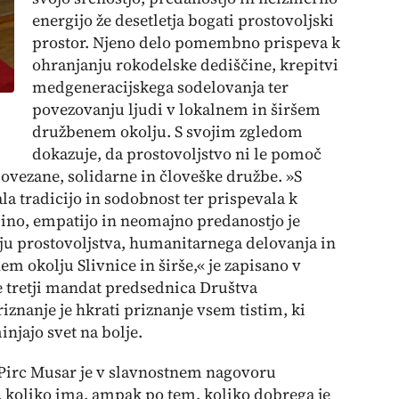
energijo že desetletja bogati prostovoljski
prostor. Njeno delo pomembno prispeva k
ohranjanju rokodelske dediščine, krepitvi
medgeneracijskega sodelovanja ter
povezovanju ljudi v lokalnem in širšem
družbenem okolju. S svojim zgledom
dokazuje, da prostovoljstvo ni le pomoč
ovezane, solidarne in človeške družbe. »S
a tradicijo in sodobnost ter prispevala k
lino, empatijo in neomajno predanostjo je
ju prostovoljstva, humanitarnega delovanja in
m okolju Slivnice in širše,« je zapisano v
že tretji mandat predsednica Društva
iznanje je hkrati priznanje vsem tistim, ki
njajo svet na bolje.
Pirc Musar je v slavnostnem nagovoru
 koliko ima, ampak po tem, koliko dobrega je