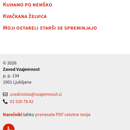
Kuhamo po nemško
Kvačkana želvica
Moji ostareli starši se spreminjajo
© 2026
Zavod Vzajemnost
p. p. 134
1001 Ljubljana
urednistvo@vzajemnost.si
01 530 78 42
Naročniki
lahko
prenesete PDF celotne revije