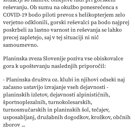
reševanju. Ob sumu na okužbo ponesrečenca s
COVID-19 bodo piloti prevoz s helikopterjem zelo
verjetno odklonili, gorski reševalci pa bodo najprej
poskrbeli za lastno varnost in reševanja se lahko
precej zapletejo, saj v tej situaciji ni nič
samoumevno.
Planinska zveza Slovenije poziva vse obiskovalce
gora k upoštevanju naslednjih priporočil:
- Planinska društva oz. klubi in njihovi odseki naj
začasno ustavijo izvajanje vseh dejavnosti -
planinskih izletov, dejavnosti alpinističnih,
športnoplezalnih, turnokolesarskih,
turnosmučarskih in planinskih šol, tečajev,
usposabljanj, družabnih dogodkov, krožkov, občnih
zborov ...