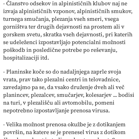
- Članstvo odsekov in alpinističnih klubov naj ne
izvaja alpinističnih vzponov, alpinističnih smukov,
turnega smučanja, plezanja vseh smeri, vsega
gorništva ter drugih dejavnosti na prostem ali v
gorskem svetu, skratka vseh dejavnosti, pri katerih
se udeleženci izpostavljajo potencialni možnosti
poškodb in posledične potrebe po reševanju,
hospitalizaciji itd.
- Planinske koče so do nadaljnjega zaprle svoja
vrata, prav tako plezalni centri in telovadnice,
zavedajmo pa se, da vsako druženje dveh ali več
planincev, plezalcev, smučarjev, kolesarjev ... bodisi
na turi, v plezališču ali avtomobilu, pomeni
nepotrebno izpostavljanje prenosa virusa.
- Velika možnost prenosa okužbe je z dotikanjem
površin, na katere se je prenesel virus z dotikom