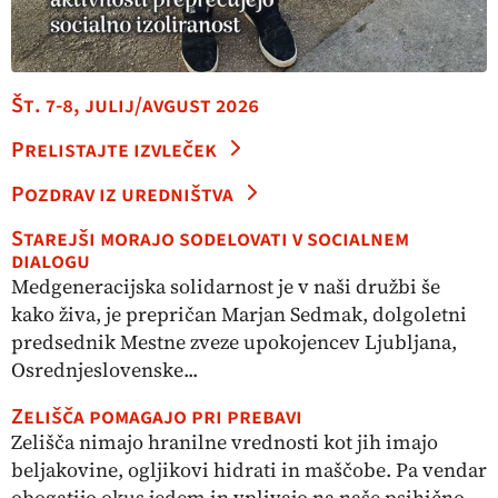
Št. 7-8, julij/avgust 2026
Prelistajte izvleček
Pozdrav iz uredništva
Starejši morajo sodelovati v socialnem
dialogu
Medgeneracijska solidarnost je v naši družbi še
kako živa, je prepričan Marjan Sedmak, dolgoletni
predsednik Mestne zveze upokojencev Ljubljana,
Osrednjeslovenske...
Zelišča pomagajo pri prebavi
Zelišča nimajo hranilne vrednosti kot jih imajo
beljakovine, ogljikovi hidrati in maščobe. Pa vendar
obogatijo okus jedem in vplivajo na naše psihično