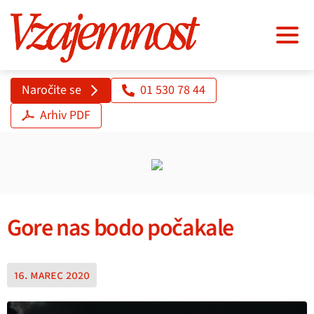
Naročite se
01 530 78 44
Arhiv PDF
Gore nas bodo počakale
16. marec 2020