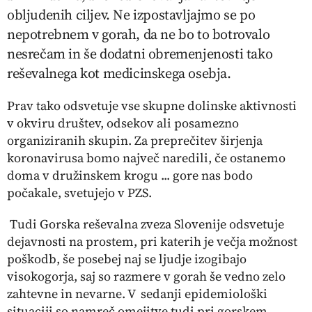
obljudenih ciljev. Ne izpostavljajmo se po
nepotrebnem v gorah, da ne bo to botrovalo
nesrečam in še dodatni obremenjenosti tako
reševalnega kot medicinskega osebja.
Prav tako odsvetuje vse skupne dolinske aktivnosti
v okviru društev, odsekov ali posamezno
organiziranih skupin. Za preprečitev širjenja
koronavirusa bomo največ naredili, če ostanemo
doma v družinskem krogu ... gore nas bodo
počakale, svetujejo v PZS.
Tudi Gorska reševalna zveza Slovenije odsvetuje
dejavnosti na prostem, pri katerih je večja možnost
poškodb, še posebej naj se ljudje izogibajo
visokogorja, saj so razmere v gorah še vedno zelo
zahtevne in nevarne. V sedanji epidemiološki
situaciji so namreč omejitve tudi pri gorskem