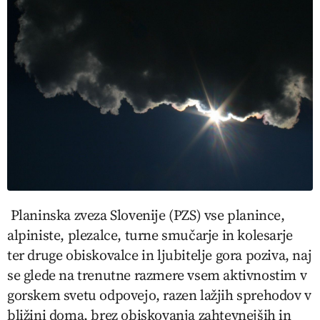
Planinska zveza Slovenije (PZS) vse planince,
alpiniste, plezalce, turne smučarje in kolesarje
ter druge obiskovalce in ljubitelje gora poziva, naj
se glede na trenutne razmere vsem aktivnostim v
gorskem svetu odpovejo, razen lažjih sprehodov v
bližini doma, brez obiskovanja zahtevnejših in