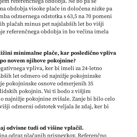
njem referenčnega obdobja. Ne bo pa se
ena obdobja visoke plače in določena nizke pa
emba odmernega odstotka s 63,5 na 70 pomeni
ih plačah minus pet najslabših let bo višji
je referenčnega obdobja in bo večina imela
ližini minimalne plače, kar posledično vpliva
o po novem njihove pokojnine?
ativnega vpliva, ker bi imeli za 24-letno
labših let odmero od najnižje pokojninske
nižje pokojninske osnove odmerjenih 35
lidskih pokojnin. Vsi ti bodo z višjim
najnižje pokojnine zvišale. Zanje bi bilo celo
išji odmerni odstotek veljala že zdaj, ker bi
j odvisne tudi od višine vplačil.
jnina odraz plačanih prispevkov. Referenčno