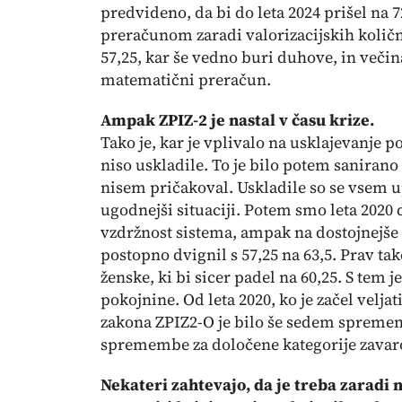
predvideno, da bi do leta 2024 prišel na 7
preračunom zaradi valorizacijskih količni
57,25, kar še vedno buri duhove, in večin
matematični preračun.
Ampak ZPIZ-2 je nastal v času krize.
Tako je, kar je vplivalo na usklajevanje p
niso uskladile. To je bilo potem sanirano
nisem pričakoval. Uskladile so se vsem u
ugodnejši situaciji. Potem smo leta 2020 
vzdržnost sistema, ampak na dostojnejše 
postopno dvignil s 57,25 na 63,5. Prav tak
ženske, ki bi sicer padel na 60,25. S tem j
pokojnine. Od leta 2020, ko je začel velj
zakona ZPIZ2-O je bilo še sedem spremem
spremembe za določene kategorije zavar
Nekateri zahtevajo, da je treba zaradi