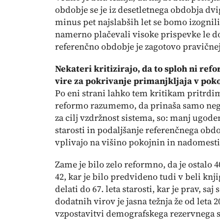
obdobje se je iz desetletnega obdobja dvig
minus pet najslabših let se bomo izognili
namerno plačevali visoke prispevke le do
referenčno obdobje je zagotovo pravičnej
Nekateri kritizirajo, da to sploh ni ref
vire za pokrivanje primanjkljaja v poko
Po eni strani lahko tem kritikam pritrdi
reformo razumemo, da prinaša samo negat
za cilj vzdržnost sistema, so: manj ugod
starosti in podaljšanje referenčnega obd
vplivajo na višino pokojnin in nadomesti
Zame je bilo zelo reformno, da je ostalo 4
42, kar je bilo predvideno tudi v beli knji
delati do 67. leta starosti, kar je prav, sa
dodatnih virov je jasna težnja že od leta 2
vzpostavitvi demografskega rezervnega s