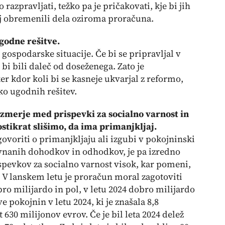
razpravljati, težko pa je pričakovati, kje bi jih
olj obremenili dela oziroma proračuna.
ugodne rešitve.
e gospodarske situacije. Če bi se pripravljal v
bi bili daleč od doseženega. Zato je
r kdor koli bi se kasneje ukvarjal z reformo,
ako ugodnih rešitev.
azmerje med prispevki za socialno varnost in
ostikrat slišimo, da ima primanjkljaj.
ovoriti o primanjkljaju ali izgubi v pokojninski
avnanih dohodkov in odhodkov, je pa izredno
pevkov za socialno varnost visok, kar pomeni,
. V lanskem letu je proračun moral zagotoviti
obro milijardo in pol, v letu 2024 dobro milijardo
 pokojnin v letu 2024, ki je znašala 8,8
 630 milijonov evrov. Če je bil leta 2024 delež