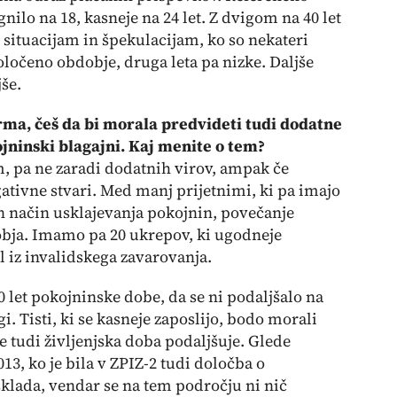
nilo na 18, kasneje na 24 let. Z dvigom na 40 let
 situacijam in špekulacijam, ko so nekateri
ločeno obdobje, druga leta pa nizke. Daljše
še.
orma, češ da bi morala predvideti tudi dodatne
jninski blagajni. Kaj menite o tem?
m, pa ne zaradi dodatnih virov, ampak če
ivne stvari. Med manj prijetnimi, ki pa imajo
en način usklajevanja pokojnin, povečanje
obja. Imamo pa 20 ukrepov, ki ugodneje
l iz invalidskega zavarovanja.
0 let pokojninske dobe, da se ni podaljšalo na
gi. Tisti, ki se kasneje zaposlijo, bodo morali
j se tudi življenjska doba podaljšuje. Glede
013, ko je bila v ZPIZ-2 tudi določba o
klada, vendar se na tem področju ni nič