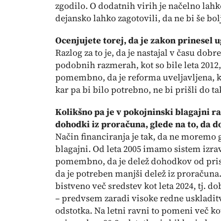
zgodilo. O dodatnih virih je načelno lahko 
dejansko lahko zagotovili, da ne bi še b
Ocenjujete torej, da je zakon prinesel 
Razlog za to je, da je nastajal v času dobr
podobnih razmerah, kot so bile leta 2012, 
pomembno, da je reforma uveljavljena, ke
kar pa bi bilo potrebno, ne bi prišli do t
Kolikšno pa je v pokojninski blagajni r
dohodki iz proračuna, glede na to, da d
Način financiranja je tak, da ne moremo g
blagajni. Od leta 2005 imamo sistem izr
pomembno, da je delež dohodkov od pris
da je potreben manjši delež iz proračuna
bistveno več sredstev kot leta 2024, tj. d
– predvsem zaradi visoke redne uskladitve
odstotka. Na letni ravni to pomeni več kot