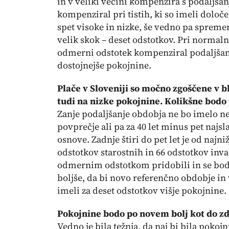
in v veliki večini kompenzira s podaljša
kompenziral pri tistih, ki so imeli določ
spet visoke in nizke, še vedno pa sprem
velik skok – deset odstotkov. Pri normaln
odmerni odstotek kompenziral podaljšan
dostojnejše pokojnine.
Plače v Sloveniji so močno zgoščene v b
tudi na nizke pokojnine. Kolikšne bod
Zanje podaljšanje obdobja ne bo imelo neg
povprečje ali pa za 40 let minus pet najs
osnove. Zadnje štiri do pet let je od naj
odstotkov starostnih in 66 odstotkov inva
odmernim odstotkom pridobili in se bodo 
boljše, da bi novo referenčno obdobje in v
imeli za deset odstotkov višje pokojnine.
Pokojnine bodo po novem bolj kot do zda
Vedno je bila težnja, da naj bi bila poko