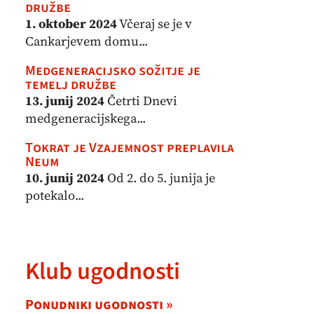
družbe
1. oktober 2024
Včeraj se je v
Cankarjevem domu...
Medgeneracijsko sožitje je
temelj družbe
13. junij 2024
Četrti Dnevi
medgeneracijskega...
Tokrat je Vzajemnost preplavila
Neum
10. junij 2024
Od 2. do 5. junija je
potekalo...
Klub ugodnosti
Ponudniki ugodnosti »