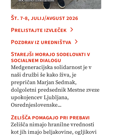
Št. 7-8, julij/avgust 2026
Prelistajte izvleček
Pozdrav iz uredništva
Starejši morajo sodelovati v
socialnem dialogu
Medgeneracijska solidarnost je v
naši družbi še kako živa, je
prepričan Marjan Sedmak,
dolgoletni predsednik Mestne zveze
upokojencev Ljubljana,
Osrednjeslovenske...
Zelišča pomagajo pri prebavi
Zelišča nimajo hranilne vrednosti
kot jih imajo beljakovine, ogljikovi