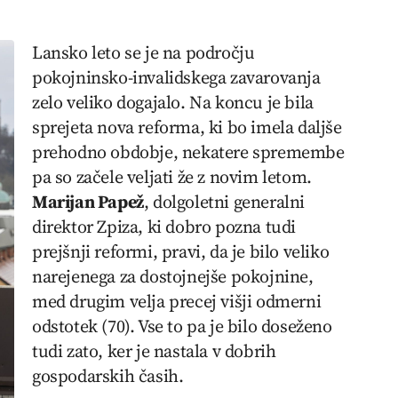
Lansko leto se je na področju
pokojninsko-invalidskega zavarovanja
zelo veliko dogajalo. Na koncu je bila
sprejeta nova reforma, ki bo imela daljše
prehodno obdobje, nekatere spremembe
pa so začele veljati že z novim letom.
Marijan Papež
, dolgoletni generalni
direktor Zpiza, ki dobro pozna tudi
prejšnji reformi, pravi, da je bilo veliko
narejenega za dostojnejše pokojnine,
med drugim velja precej višji odmerni
odstotek (70). Vse to pa je bilo doseženo
tudi zato, ker je nastala v dobrih
gospodarskih časih.