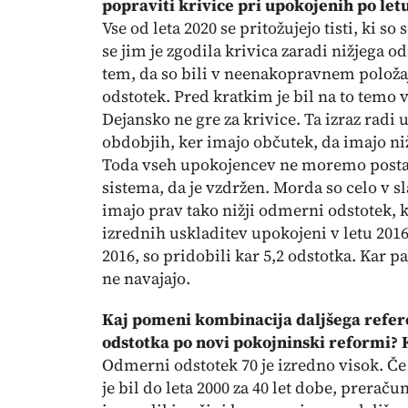
popraviti krivice pri upokojenih po let
Vse od leta 2020 se pritožujejo tisti, ki s
se jim je zgodila krivica zaradi nižjega o
tem, da so bili v neenakopravnem položaj
odstotek. Pred kratkim je bil na to temo 
Dejansko ne gre za krivice. Ta izraz radi
obdobjih, ker imajo občutek, da imajo n
Toda vseh upokojencev ne moremo postavit
sistema, da je vzdržen. Morda so celo v sl
imajo prav tako nižji odmerni odstotek, ko
izrednih uskladitev upokojeni v letu 2016
2016, so pridobili kar 5,2 odstotka. Kar
ne navajajo.
Kaj pomeni kombinacija daljšega refe
odstotka po novi pokojninski reformi? K
Odmerni odstotek 70 je izredno visok. Č
je bil do leta 2000 za 40 let dobe, prera