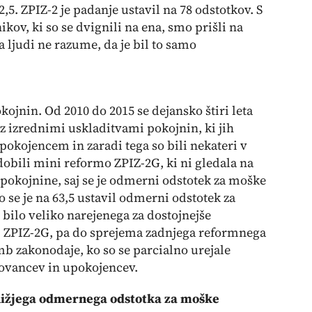
2,5. ZPIZ-2 je padanje ustavil na 78 odstotkov. S
kov, ki so se dvignili na ena, smo prišli na
a ljudi ne razume, da je bil to samo
okojnin. Od 2010 do 2015 se dejansko štiri leta
 z izrednimi uskladitvami pokojnin, ki jih
pokojencem in zaradi tega so bili nekateri v
dobili mini reformo ZPIZ-2G, ki ni gledala na
pokojnine, saj se je odmerni odstotek za moške
o se je na 63,5 ustavil odmerni odstotek za
e bilo veliko narejenega za dostojnejše
ati ZPIZ-2G, pa do sprejema zadnjega reformnega
b zakonodaje, ko so se parcialno urejale
ovancev in upokojencev.
 nižjega odmernega odstotka za moške