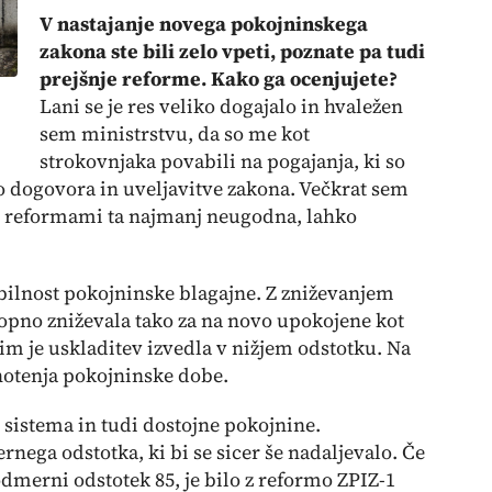
V nastajanje novega pokojninskega
zakona ste bili zelo vpeti, poznate pa tudi
prejšnje reforme. Kako ga ocenjujete?
Lani se je res veliko dogajalo in hvaležen
sem ministrstvu, da so me kot
strokovnjaka povabili na pogajanja, ki so
 do dogovora in uveljavitve zakona. Večkrat sem
mi reformami ta najmanj neugodna, lahko
tabilnost pokojninske blagajne. Z zniževanjem
opno zniževala tako za na novo upokojene kot
e jim je uskladitev izvedla v nižjem odstotku. Na
dnotenja pokojninske dobe.
t sistema in tudi dostojne pokojnine.
nega odstotka, ki bi se sicer še nadaljevalo. Če
 odmerni odstotek 85, je bilo z reformo ZPIZ-1