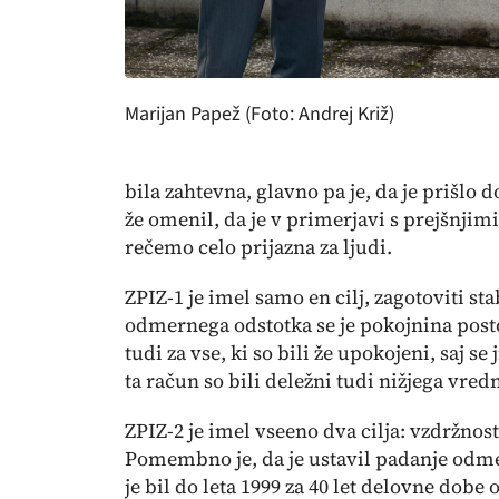
Marijan Papež (Foto: Andrej Križ)
bila zahtevna, glavno pa je, da je prišlo
že omenil, da je v primerjavi s prejšnji
rečemo celo
prijazna
za ljudi.
ZPIZ-1 je imel samo en cilj, zagotoviti s
odmernega odstotka se je pokojnina post
tudi za vse, ki so bili že upokojeni, saj s
ta račun so bili deležni tudi nižjega vre
ZPIZ-2 je imel vseeno dva cilja: vzdržnos
Pomembno je, da je ustavil padanje odmer
je bil do leta 1999 za 40 let delovne dobe