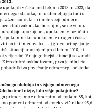
u 2013.
o se upokojili v času med letoma 2013 in 2022, da
dmernega odstotka, in to utemeljujejo tudi s
u z ženskami, ki so imele večji odmerni
vložen tudi zakon, kaj bo z njim, še ne vemo.
 uporabljajo upokojenci, upokojeni v različnih
ižje pokojnine kot upokojeni v drugem času.
i na isti imenovalec, saj gre za prilagajanje
abši situaciji upokojeni pred letom 2010, ki
t velja zdaj. V najugodnejši situaciji so zaradi
. Z izrednimi uskladitvami, prva je bila leta
 pa pobudniki za povečanje odmernega odstotka
renčnega obdobja in višjega odmernega
do bo imel nižje, kdo višje pokojnine?
e ga primerjamo z odmernim odstotkom 85, kot
čunano pomeni odmerni odstotek v višini kar 95,6