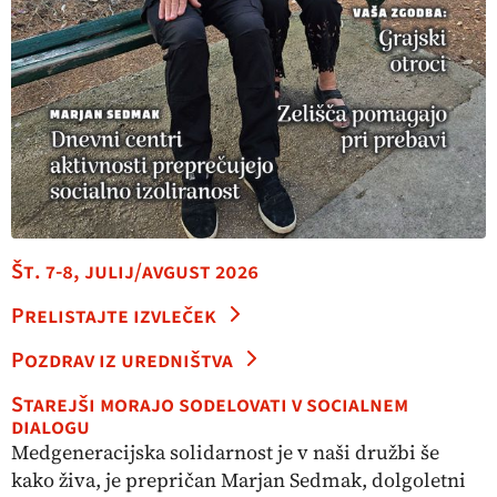
Št. 7-8, julij/avgust 2026
Prelistajte izvleček
Pozdrav iz uredništva
Starejši morajo sodelovati v socialnem
dialogu
Medgeneracijska solidarnost je v naši družbi še
kako živa, je prepričan Marjan Sedmak, dolgoletni