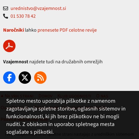
urednistvo@vzajemnost.si
01 530 78 42
Naročniki
lahko
prenesete PDF celotne revije
Vzajemnost
najdete tudi na družabnih omrežjih
▲ Na vrh strani
Domov
Klub ugodnosti
O nas
Spletno mesto uporablja piškotke z namenom
Oglaševanje
Pogoji rabe, zasebnost in piškotki
zagotavljanja spletne storitve, oglasnih sistemov in
funkcionalnosti, ki jih brez piškotkov ne bi mogli
Pravila nagradne igre
nuditi. Z obiskom in uporabo spletnega mesta
soglašate s piškotki.
revija Vzajemnost in te spletne strani nastajajo z uredniškim sistemom