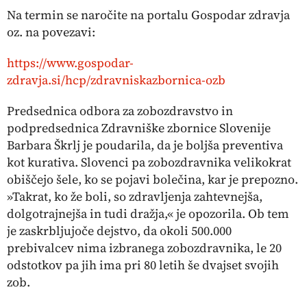
Na termin se naročite na portalu Gospodar zdravja
oz. na povezavi:
https://www.gospodar-
zdravja.si/hcp/zdravniskazbornica-ozb
Predsednica odbora za zobozdravstvo in
podpredsednica Zdravniške zbornice Slovenije
Barbara Škrlj je poudarila, da je boljša preventiva
kot kurativa. Slovenci pa zobozdravnika velikokrat
obiščejo šele, ko se pojavi bolečina, kar je prepozno.
»Takrat, ko že boli, so zdravljenja zahtevnejša,
dolgotrajnejša in tudi dražja,« je opozorila. Ob tem
je zaskrbljujoče dejstvo, da okoli 500.000
prebivalcev nima izbranega zobozdravnika, le 20
odstotkov pa jih ima pri 80 letih še dvajset svojih
zob.