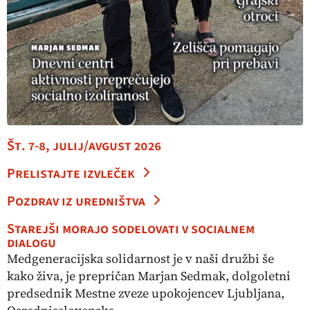
Št. 7-8, julij/avgust 2026
Prelistajte izvleček
Pozdrav iz uredništva
Starejši morajo sodelovati v socialnem
dialogu
Medgeneracijska solidarnost je v naši družbi še
kako živa, je prepričan Marjan Sedmak, dolgoletni
predsednik Mestne zveze upokojencev Ljubljana,