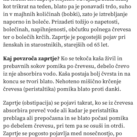
kot trikrat na teden, blato pa je ponavadi trdo, suho
in v majhnih količinah (bobki), zato je iztrebljanje
naporno in boleče. Prizadeti tožijo o napetosti,
bolečinah, napihnjenosti, občutku polnega črevesa
ter o bolečih krčih. Zaprtje je pogostejši pojav pri
ženskah in starostnikih, starejših od 65 let.
Kaj povzroča zaprtje?
Ko se tekoča kaša živil in
prebavnih sokov pomika po črevesu, debelo črevo
iz nje absorbira vodo. Kaša postaja bolj čvrsta in na
koncu se tvori blato. Nehoteno mišično krčenje
črevesa (peristaltika) pomika blato proti danki.
Zaprtje (obstipacija) se pojavi takrat, ko se iz črevesa
absorbira preveč vode ali kadar je peristaltika
preblaga ali prepočasna in se blato počasi pomika
po debelem črevesu, pri tem pa se osuši in otrdi.
Zaprtje se pogosto pojavlja med nosečnostjo, po