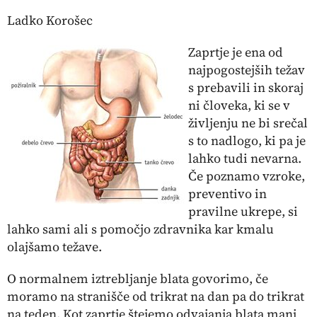
Ladko Korošec
Zaprtje je ena od
najpogostejših težav
s prebavili in skoraj
ni človeka, ki se v
življenju ne bi srečal
s to nadlogo, ki pa je
lahko tudi nevarna.
Če poznamo vzroke,
preventivo in
pravilne ukrepe, si
lahko sami ali s pomočjo zdravnika kar kmalu
olajšamo težave.
O normalnem iztrebljanje blata govorimo, če
moramo na stranišče od trikrat na dan pa do trikrat
na teden. Kot zaprtje štejemo odvajanja blata manj