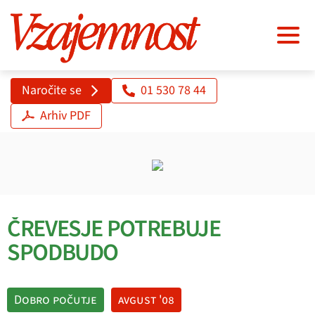
Naročite se
01 530 78 44
Arhiv PDF
ČREVESJE POTREBUJE
SPODBUDO
Dobro počutje
avgust '08