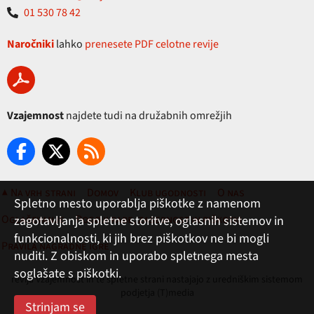
01 530 78 42
Naročniki
lahko
prenesete PDF celotne revije
Vzajemnost
najdete tudi na družabnih omrežjih
▲ Na vrh strani
Domov
Klub ugodnosti
O nas
Spletno mesto uporablja piškotke z namenom
Oglaševanje
Pogoji rabe, zasebnost in piškotki
zagotavljanja spletne storitve, oglasnih sistemov in
funkcionalnosti, ki jih brez piškotkov ne bi mogli
Pravila nagradne igre
nuditi. Z obiskom in uporabo spletnega mesta
soglašate s piškotki.
revija Vzajemnost in te spletne strani nastajajo z uredniškim sistemom
podjetja (T)media