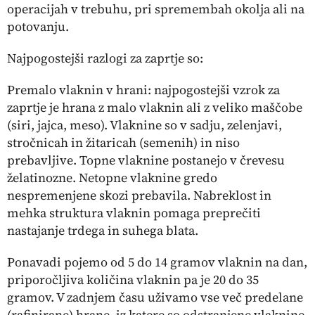
operacijah v trebuhu, pri spremembah okolja ali na
potovanju.
Najpogostejši razlogi za zaprtje so:
Premalo vlaknin v hrani: najpogostejši vzrok za
zaprtje je hrana z malo vlaknin ali z veliko maščobe
(siri, jajca, meso). Vlaknine so v sadju, zelenjavi,
stročnicah in žitaricah (semenih) in niso
prebavljive. Topne vlaknine postanejo v črevesu
želatinozne. Netopne vlaknine gredo
nespremenjene skozi prebavila. Nabreklost in
mehka struktura vlaknin pomaga preprečiti
nastajanje trdega in suhega blata.
Ponavadi pojemo od 5 do 14 gramov vlaknin na dan,
priporočljiva količina vlaknin pa je 20 do 35
gramov. V zadnjem času uživamo vse več predelane
(rafinirane) hrane, iz katere so odstranjene vlaknine,