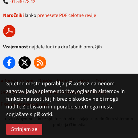
01 530 78 42
Naročniki
lahko
prenesete PDF celotne revije
Vzajemnost
najdete tudi na družabnih omrežjih
▲ Na vrh strani
Domov
Klub ugodnosti
O nas
Spletno mesto uporablja piškotke z namenom
zagotavljanja spletne storitve, oglasnih sistemov in
Oglaševanje
Pogoji rabe, zasebnost in piškotki
funkcionalnosti, ki jih brez piškotkov ne bi mogli
Pravila nagradne igre
nuditi. Z obiskom in uporabo spletnega mesta
soglašate s piškotki.
revija Vzajemnost in te spletne strani nastajajo z uredniškim sistemom
podjetja (T)media