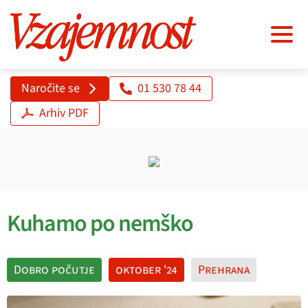
Naročite se
01 530 78 44
Arhiv PDF
Kuhamo po nemško
Dobro počutje
oktober '24
Prehrana