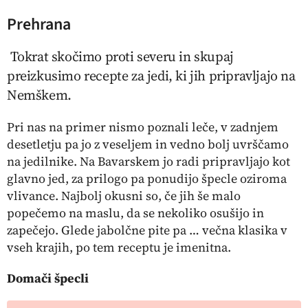
Prehrana
Tokrat skočimo proti severu in skupaj
preizkusimo recepte za jedi, ki jih pripravljajo na
Nemškem.
Pri nas na primer nismo poznali leče, v zadnjem
desetletju pa jo z veseljem in vedno bolj uvrščamo
na jedilnike. Na Bavarskem jo radi pripravljajo kot
glavno jed, za prilogo pa ponudijo
špecle
oziroma
vlivance. Najbolj okusni so, če jih še malo
popečemo na maslu, da se nekoliko osušijo in
zapečejo. Glede jabolčne pite pa … večna klasika v
vseh krajih, po tem receptu je imenitna.
Domači špecli