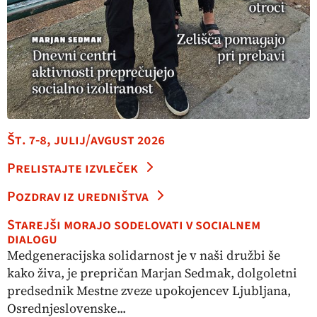
Št. 7-8, julij/avgust 2026
Prelistajte izvleček
Pozdrav iz uredništva
Starejši morajo sodelovati v socialnem
dialogu
Medgeneracijska solidarnost je v naši družbi še
kako živa, je prepričan Marjan Sedmak, dolgoletni
predsednik Mestne zveze upokojencev Ljubljana,
Osrednjeslovenske...