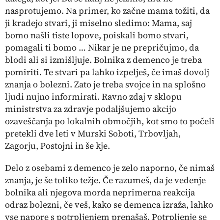
nasprotujemo. Na primer, ko začne mama tožiti, da
ji kradejo stvari, ji miselno sledimo:
Mama, saj
bomo našli tiste lopove, poiskali bomo stvari,
pomagali ti bomo …
Nikar je ne prepričujmo, da
blodi ali si izmišljuje. Bolnika z demenco je treba
pomiriti. Te stvari pa lahko izpelješ, če imaš dovolj
znanja o bolezni. Zato je treba svojce in na splošno
ljudi nujno informirati. Ravno zdaj v sklopu
ministrstva za zdravje podaljšujemo akcijo
ozaveščanja po lokalnih območjih, kot smo to počeli
pretekli dve leti v Murski Soboti, Trbovljah,
Zagorju, Postojni in še kje.
Delo z osebami z demenco je zelo naporno, če nimaš
znanja, je še toliko težje. Če razumeš, da je vedenje
bolnika ali njegova morda neprimerna reakcija
odraz bolezni, če veš, kako se demenca izraža, lahko
vse napore s potrpljenjem prenašaš. Potrpljenje se