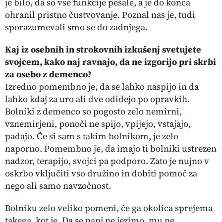
je bilo, da so vse funkcije pešale, a je do konca
ohranil pristno čustvovanje. Poznal nas je, tudi
sporazumevali smo se do zadnjega.
Kaj iz osebnih in strokovnih izkušenj svetujete
svojcem, kako naj ravnajo, da ne izgorijo pri skrbi
za osebo z demenco?
Izredno pomembno je, da se lahko naspijo in da
lahko kdaj za uro ali dve odidejo po opravkih.
Bolniki z demenco so pogosto zelo nemirni,
vznemirjeni, ponoči ne spijo, vpijejo, vstajajo,
padajo. Če si sam s takim bolnikom, je zelo
naporno. Pomembno je, da imajo ti bolniki ustrezen
nadzor, terapijo, svojci pa podporo. Zato je nujno v
oskrbo vključiti vso družino in dobiti pomoč za
nego ali samo navzočnost.
Bolniku zelo veliko pomeni, če ga okolica sprejema
takega, kot je. Da se nanj ne jezimo, mu ne