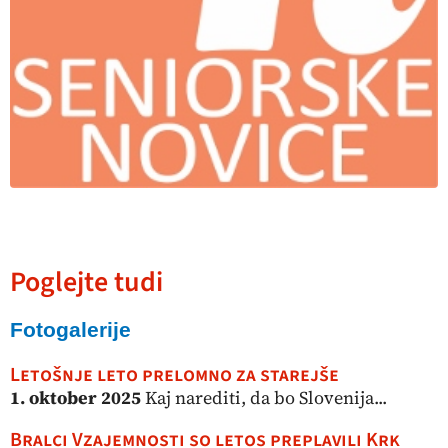
Poglejte tudi
Fotogalerije
Letošnje leto prelomno za starejše
1. oktober 2025
Kaj narediti, da bo Slovenija...
Bralci Vzajemnosti so letos preplavili Krk