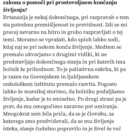
zakona o pomoči pri prostovoljnem končanju
življenja?
Evtanazija je nekaj dokončnega, pri razpravah o tem
sta potrebna premišljenost in previdnost. Zdi se mi
precej nevarno na hitro in grobo razpravljati o tej
temi. Moramo se vprašati, kdo sploh lahko sodi,
kdaj naj se pri nekom konča življenje. Medtem se
premalo ukvarjamo z drugimi vidiki, ki ne
predstavljajo dokončnega stanja in pri katerih ima
bolnik še prihodnost. To je paliativna oskrba, ki pa
je razen na Gorenjskem in ljubljanskem
onkološkem inštitutu premalo razvita. Pogosto
lahko še marsikaj storimo, da bolniku podaljšamo
življenje, kadar je to smiselno. Po drugi strani pa je
prav, da mu omogočimo naravno pot umiranja.
Mnogokrat sem bila priča, da se je človeku, za
katerega smo predvidevali, da se mu življenje
izteka, stanje čudežno popravilo in je živel še več