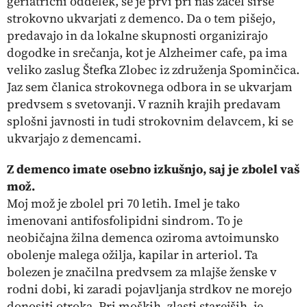
geriatrični oddelek, se je prvi pri nas začel širše
strokovno ukvarjati z demenco. Da o tem pišejo,
predavajo in da lokalne skupnosti organizirajo
dogodke in srečanja, kot je
Alzheimer cafe, pa ima
veliko zaslug Štefka Zlobec iz združenja Spominčica.
Jaz sem članica strokovnega odbora in se ukvarjam
predvsem s svetovanji. V raznih krajih predavam
splošni javnosti in tudi strokovnim delavcem, ki se
ukvarjajo z demencami.
Z demenco imate osebno izkušnjo, saj je zbolel vaš
mož.
Moj mož je zbolel pri 70 letih. Imel je tako
imenovani antifosfolipidni sindrom. To je
neobičajna žilna demenca oziroma avtoimunsko
obolenje malega ožilja, kapilar in arteriol. Ta
bolezen je značilna predvsem za mlajše ženske v
rodni dobi, ki zaradi pojavljanja strdkov ne morejo
donositi otroka. Pri moških, zlasti starejših, je