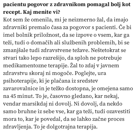
pacientu pogovor z zdravnikom pomagal bolj kot
recept. Kaj menite vi?
Kot sem že omenila, mi je neizmerno žal, da imajo
zdravniki premalo časa za pogovor s pacienti. Če bi
imel bolnik priložnost, da se izpove o vsem, kar ga
teži, tudi o domačih ali službenih problemih, bi se
zmanjšale tudi zdravstvene težave. Neštetokrat se
stvari tako lepo razrešijo, da sploh ne potrebuje
medikamentozne terapije. Žal to zdaj v javnem
zdravstvu skoraj ni mogoče. Poglejte, ura
psihoterapije, ki je plačana iz sredstev
zavarovalnice in je težko dostopna, je omejena samo
na 45 minut. To je, časovno gledano, kar nekaj,
vendar marsikdaj ni dovolj. Ni dovolj, da nekdo
samo bruhne iz sebe vse, kar ga teži, tudi ozavestiti
mora to, kar je povedal, da se lahko začne proces
zdravljenja. To je dolgotrajna terapija.