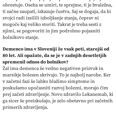
obrestuje. Oseba se umiri, te sprejme, ti je hvaležna,
ti začne zaupati, izkazuje čustva. Saj se dogaja, da bi
svojci radi izsilili izboljšanje stanja, čeprav ni
mogoče kaj veliko storiti. Takrat je treba sesti z
njimi, se pogovoriti in jim podrobno pojasniti
bolnikovo stanje.
Demenco ima v Sloveniji že vsak peti, starejši od
80 let. Ali opažate, da se je v zadnjih desetletjih
spremenil odnos do bolnikov?
Žal ima demenca še vedno negativen prizvok in
marsikje bolezen skrivajo. To je najbolj narobe. Ker
v začetni fazi še lahko blažimo simptome in
poskušamo upočasniti razvoj bolezni, morajo čim
prej začeti zdravljenje. Novo zdravilo Lekanemab, ki
ga sicer še preizkušajo, je zelo obetavno pri začetnih
primerih zdravljenja.