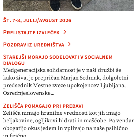
Št. 7-8, julij/avgust 2026
Prelistajte izvleček
Pozdrav iz uredništva
Starejši morajo sodelovati v socialnem
dialogu
Medgeneracijska solidarnost je v naši družbi še
kako živa, je prepričan Marjan Sedmak, dolgoletni
predsednik Mestne zveze upokojencev Ljubljana,
Osrednjeslovenske...
Zelišča pomagajo pri prebavi
Zelišča nimajo hranilne vrednosti kot jih imajo
beljakovine, ogljikovi hidrati in maščobe. Pa vendar
obogatijo okus jedem in vplivajo na naše psihično
in fizično...