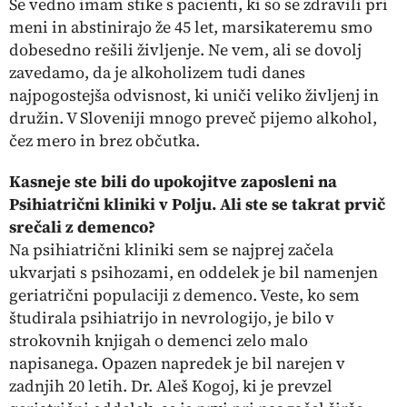
Še vedno imam stike s pacienti, ki so se zdravili pri
meni in abstinirajo že 45 let, marsikateremu smo
dobesedno rešili življenje. Ne vem, ali se dovolj
zavedamo, da je alkoholizem tudi danes
najpogostejša odvisnost, ki uniči veliko življenj in
družin. V Sloveniji mnogo preveč pijemo alkohol,
čez mero in brez občutka.
Kasneje ste bili do upokojitve zaposleni na
Psihiatrični kliniki v Polju. Ali ste se takrat prvič
srečali z demenco?
Na psihiatrični kliniki sem se najprej začela
ukvarjati s psihozami, en oddelek je bil namenjen
geriatrični populaciji z demenco. Veste, ko sem
študirala psihiatrijo in nevrologijo, je bilo v
strokovnih knjigah o demenci zelo malo
napisanega. Opazen napredek je bil narejen v
zadnjih 20 letih. Dr. Aleš Kogoj, ki je prevzel