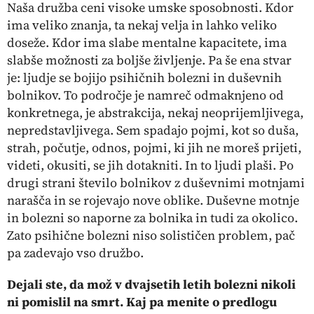
Naša družba ceni visoke umske sposobnosti. Kdor
ima veliko znanja, ta nekaj velja in lahko veliko
doseže. Kdor ima slabe mentalne kapacitete, ima
slabše možnosti za boljše življenje. Pa še ena stvar
je: ljudje se bojijo psihičnih bolezni in duševnih
bolnikov. To področje je namreč odmaknjeno od
konkretnega, je abstrakcija, nekaj neoprijemljivega,
nepredstavljivega. Sem spadajo pojmi, kot so duša,
strah, počutje, odnos, pojmi, ki jih ne moreš prijeti,
videti, okusiti, se jih dotakniti. In to ljudi plaši. Po
drugi strani število bolnikov z duševnimi motnjami
narašča in se rojevajo nove oblike. Duševne motnje
in bolezni so naporne za bolnika in tudi za okolico.
Zato psihične bolezni niso solističen problem, pač
pa zadevajo vso družbo.
Dejali ste, da mož v dvajsetih letih bolezni nikoli
ni pomislil na smrt. Kaj pa menite o predlogu