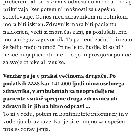
preberem, ali so iskreni v odnosu do mene ali nekaj
prikrivajo, ker potem ni možnosti za uspešno
sodelovanje. Odnos med zdravnikom in bolnikom
mora biti iskren. Zdravnik mora biti pacientu
naklonjen, vzeti si mora čas zanj, ga poslušati, biti
mora njegov zagovornik. To pacienti začutijo in zato
še želijo mojo pomoč. In ne le to, ljudje, ki so bili
nekoč moji pacienti, me kličejo in prosijo za pomoč
za svoje otroke ali vnuke.
Vendar pa je v praksi večinoma drugače. Po
podatkih ZZZS kar 141.000 ljudi nima osebnega
zdravnika, v ambulantah za neopredeljene
paciente vsakič sprejme druga zdravnica ali
zdravnik in jih na hitro odpravi …
To ni v redu, potem ni kontinuitete informacij in v
vodenju obravnave. Kar je sicer nujno za uspešen
proces zdravljenja.