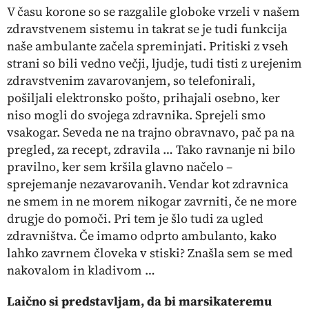
V času korone so se razgalile globoke vrzeli v našem
zdravstvenem sistemu in takrat se je tudi funkcija
naše ambulante začela spreminjati. Pritiski z vseh
strani so bili vedno večji, ljudje, tudi tisti z urejenim
zdravstvenim zavarovanjem, so telefonirali,
pošiljali elektronsko pošto, prihajali osebno, ker
niso mogli do svojega zdravnika. Sprejeli smo
vsakogar. Seveda ne na trajno obravnavo, pač pa na
pregled, za recept, zdravila … Tako ravnanje ni bilo
pravilno, ker sem kršila glavno načelo –
sprejemanje nezavarovanih. Vendar kot zdravnica
ne smem in ne morem nikogar zavrniti, če ne more
drugje do pomoči. Pri tem je šlo tudi za ugled
zdravništva. Če imamo odprto ambulanto, kako
lahko zavrnem človeka v stiski? Znašla sem se med
nakovalom in kladivom …
Laično si predstavljam, da bi marsikateremu