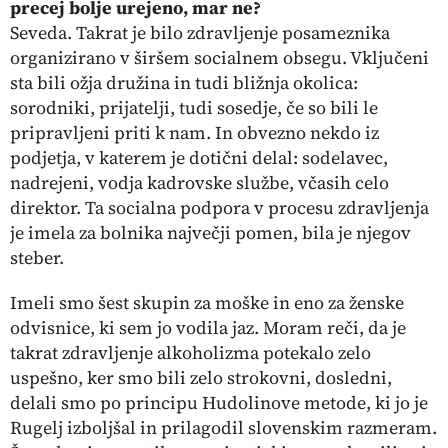
precej bolje urejeno, mar ne?
Seveda. Takrat je bilo zdravljenje posameznika
organizirano v širšem socialnem obsegu. Vključeni
sta bili ožja družina in tudi bližnja okolica:
sorodniki, prijatelji, tudi sosedje, če so bili le
pripravljeni priti k nam. In obvezno nekdo iz
podjetja, v katerem je dotični delal: sodelavec,
nadrejeni, vodja kadrovske službe, včasih celo
direktor. Ta socialna podpora v procesu zdravljenja
je imela za bolnika največji pomen, bila je njegov
steber.
Imeli smo šest skupin za moške in eno za ženske
odvisnice, ki sem jo vodila jaz. Moram reči, da je
takrat zdravljenje alkoholizma potekalo zelo
uspešno, ker smo bili zelo strokovni, dosledni,
delali smo po principu Hudolinove metode, ki jo je
Rugelj izboljšal in prilagodil slovenskim razmeram.