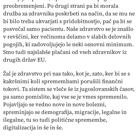
preobremenjeni. Po drugi strani pa bi morala
družba za zdravnika poskrbeti na način, da se mu ne
bi bilo treba ukvarjati s pridobitnostjo, pač pa bi se
posvečal samo pacientu. Naše zdravstvo se je znašlo
v revščini, ker večinoma delamo v slabih delovnih
pogojih, ki zadovoljujejo le neki osnovni minimum.
Smo tudi najslabše plačani od vseh zdravnikov iz
drugih držav EU.
Žal je zdravstvo pri nas tako, kot je, zato, ker bi se s
kakršnimi koli spremembami porušili finančni
tokovi. Ta sistem se vleče še iz jugoslovanskih časov,
pa samo pomislite, kaj vse se je vmes spremenilo.
Pojavljajo se vedno nove in nove bolezni,
spreminjajo se demografija, migracije, legalne in
ilegalne, tu so tudi politične spremembe,
digitalizacija in še in še.