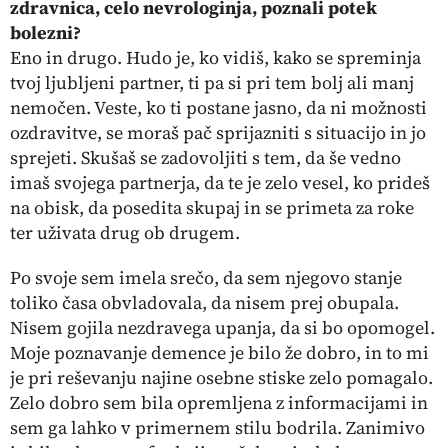
zdravnica, celo nevrologinja, poznali potek
bolezni?
Eno in drugo. Hudo je, ko vidiš, kako se spreminja
tvoj ljubljeni partner, ti pa si pri tem bolj ali manj
nemočen. Veste, ko ti postane jasno, da ni možnosti
ozdravitve, se moraš pač sprijazniti s situacijo in jo
sprejeti. Skušaš se zadovoljiti s tem, da še vedno
imaš svojega partnerja, da te je zelo vesel, ko prideš
na obisk, da posedita skupaj in se primeta za roke
ter uživata drug ob drugem.
Po svoje sem imela srečo, da sem njegovo stanje
toliko časa obvladovala, da nisem prej obupala.
Nisem gojila nezdravega upanja, da si bo opomogel.
Moje poznavanje demence je bilo že dobro, in to mi
je pri reševanju najine osebne stiske zelo pomagalo.
Zelo dobro sem bila opremljena z informacijami in
sem ga lahko v primernem stilu bodrila. Zanimivo