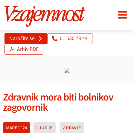
Naročite se
01 530 78 44
Arhiv PDF
Zdravnik mora biti bolnikov
zagovornik
marec '24
Ljudje
Zdravje