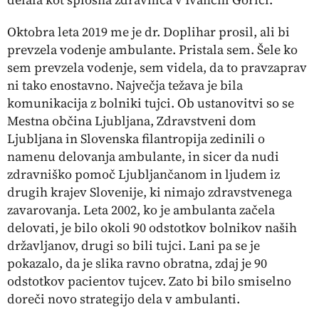
Oktobra leta 2019 me je dr. Doplihar prosil, ali bi
prevzela vodenje ambulante. Pristala sem. Šele ko
sem prevzela vodenje, sem videla, da to pravzaprav
ni tako enostavno. Največja težava je bila
komunikacija z bolniki tujci. Ob ustanovitvi so se
Mestna občina Ljubljana, Zdravstveni dom
Ljubljana in Slovenska filantropija zedinili o
namenu delovanja ambulante, in sicer da nudi
zdravniško pomoč Ljubljančanom in ljudem iz
drugih krajev Slovenije, ki nimajo zdravstvenega
zavarovanja. Leta 2002, ko je ambulanta začela
delovati, je bilo okoli 90 odstotkov bolnikov naših
državljanov, drugi so bili tujci. Lani pa se je
pokazalo, da je slika ravno obratna, zdaj je 90
odstotkov pacientov tujcev. Zato bi bilo smiselno
doreči novo strategijo dela v ambulanti.