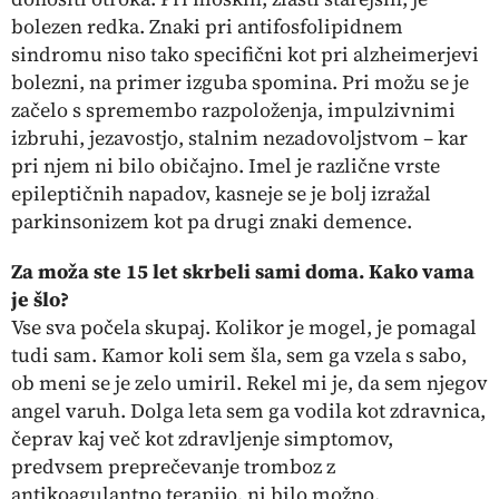
bolezen redka. Znaki pri antifosfolipidnem
sindromu niso tako specifični kot pri alzheimerjevi
bolezni, na primer izguba spomina. Pri možu se je
začelo s spremembo razpoloženja, impulzivnimi
izbruhi, jezavostjo, stalnim nezadovoljstvom – kar
pri njem ni bilo običajno. Imel je različne vrste
epileptičnih napadov, kasneje se je bolj izražal
parkinsonizem kot pa drugi znaki demence.
Za moža ste 15 let skrbeli sami doma. Kako vama
je šlo?
Vse sva počela skupaj. Kolikor je mogel, je pomagal
tudi sam. Kamor koli sem šla, sem ga vzela s sabo,
ob meni se je zelo umiril. Rekel mi je, da sem njegov
angel varuh. Dolga leta sem ga vodila kot zdravnica,
čeprav kaj več kot zdravljenje simptomov,
predvsem preprečevanje tromboz z
antikoagulantno terapijo, ni bilo možno.