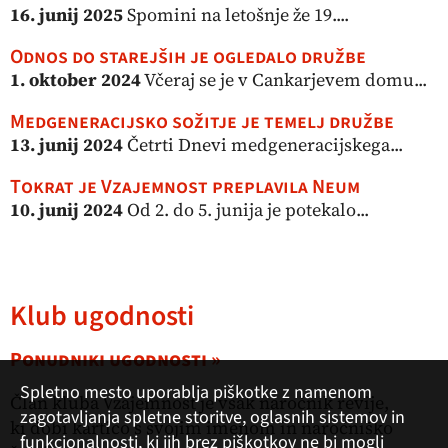
16. junij 2025
Spomini na letošnje že 19....
Odnos do starejših je ogledalo družbe
1. oktober 2024
Včeraj se je v Cankarjevem domu...
Medgeneracijsko sožitje je temelj družbe
13. junij 2024
Četrti Dnevi medgeneracijskega...
Tokrat je Vzajemnost preplavila Neum
10. junij 2024
Od 2. do 5. junija je potekalo...
Klub ugodnosti
Ponudniki ugodnosti »
Spletno mesto uporablja piškotke z namenom
Član kluba Vzajemnost je vsak naročnik revije,
zagotavljanja spletne storitve, oglasnih sistemov in
ki dobi kartico s svojim imenom in naročniško
funkcionalnosti, ki jih brez piškotkov ne bi mogli