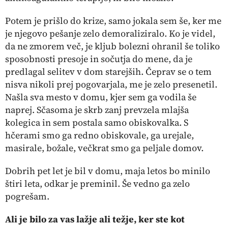
Potem je prišlo do krize, samo jokala sem še, ker me
je njegovo pešanje zelo demoraliziralo. Ko je videl,
da ne zmorem več, je kljub bolezni ohranil še toliko
sposobnosti presoje in sočutja do mene, da je
predlagal selitev v dom starejših. Čeprav se o tem
nisva nikoli prej pogovarjala, me je zelo presenetil.
Našla sva mesto v domu, kjer sem ga vodila še
naprej. Sčasoma je skrb zanj prevzela mlajša
kolegica in sem postala samo obiskovalka. S
hčerami smo ga redno obiskovale, ga urejale,
masirale, božale, večkrat smo ga peljale domov.
Dobrih pet let je bil v domu, maja letos bo minilo
štiri leta, odkar je preminil. Še vedno ga zelo
pogrešam.
Ali je bilo za vas lažje ali težje, ker ste kot