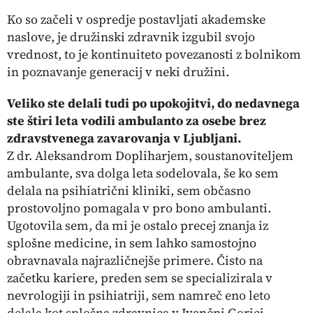
Ko so začeli v ospredje postavljati akademske
naslove, je družinski zdravnik izgubil svojo
vrednost, to je
kontinuiteto povezanosti z bolnikom
in poznavanje generacij v neki družini.
Veliko ste delali tudi po upokojitvi, do nedavnega
ste štiri leta vodili ambulanto za osebe brez
zdravstvenega zavarovanja v Ljubljani.
Z dr. Aleksandrom Dopliharjem, soustanoviteljem
ambulante, sva dolga leta sodelovala, še ko sem
delala na psihiatrični kliniki, sem občasno
prostovoljno pomagala v pro bono ambulanti.
Ugotovila sem, da mi je ostalo precej znanja iz
splošne medicine, in sem lahko samostojno
obravnavala najrazličnejše primere. Čisto na
začetku kariere, preden sem se specializirala v
nevrologiji in psihiatriji, sem namreč eno leto
delala kot splošna zdravnica v Ivančni Gorici.