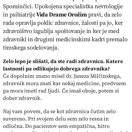
Spominčici. Upokojena specialistka nevrologije
in psihiatrije
Vida Drame Orožim
pravi, da zelo
rada opravlja poklic zdravnice, žalosti pa jo, ker
zdravništvo izgublja spoštovanje in ker je med
zdravniki in drugimi medicinskimi kadri premalo
timskega sodelovanja.
Zelo lepo je slišati, da ste radi zdravnica. Katere
lastnosti pa odlikujejo dobrega zdravnika?
Če dopolnim znano misel dr. Janeza Milčinskega,
zdravnik mora znati kar nekaj medicine, predvsem
pa mora imeti rad ljudi. Če imaš oboje, potem si
dober zdravnik.
Naj vam povem, da se kot zdravnica čutim zelo
suvereno. Pri svojem delu sem zelo resna in
odločna. Do pacientov sem empatična, hitro