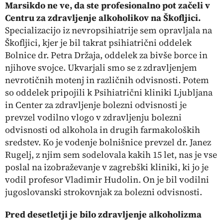
Marsikdo ne ve, da ste profesionalno pot začeli v
Centru za zdravljenje alkoholikov na Škofljici.
Specializacijo iz nevropsihiatrije sem opravljala na
Škofljici, kjer je bil
takrat psihiatrični oddelek
Bolnice dr. Petra Držaja, oddelek za bivše borce in
njihove svojce. Ukvarjali smo se z zdravljenjem
nevrotičnih motenj in različnih odvisnosti. Potem
so oddelek pripojili k Psihiatrični kliniki Ljubljana
in Center za zdravljenje bolezni odvisnosti je
prevzel vodilno vlogo v zdravljenju bolezni
odvisnosti od alkohola in drugih farmakoloških
sredstev. Ko je vodenje bolnišnice prevzel dr. Janez
Rugelj, z njim sem sodelovala kakih 15 let, nas je vse
poslal na izobraževanje v zagrebški kliniki, ki jo je
vodil profesor Vladimir Hudolin. On je bil vodilni
jugoslovanski strokovnjak za bolezni odvisnosti.
Pred desetletji je bilo zdravljenje alkoholizma