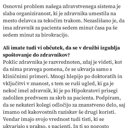
Osnovni problem našega zdravstvenega sistema je
slaba organiziranost, ki je zdravnika umestila na
mesto delavca za tekočim trakom. Nezaslišano je, da
ima zdravnik za pacienta sedem minut časa pa še
sedem minut za birokracijo.
Ali imate tudi vi občutek, da se v družbi izgublja
spoštovanje do zdravnikov?
Poklic zdravnika je razvrednoten, zdaj je videti, kot
da nima pravega pomena, če se ukvarja samo s
kliničnimi primeri. Mnogi hlepijo po doktoratih in
vključitvi v znanost, s tem se ruši ugled, ki ga je
nekoč imel zdravnik, ki je po Hipokratovi prisegi
zadolžen predvsem za skrb za pacienta. Podpiram,
da se nekateri kolegi odločijo za znanstveno delo, saj
imamo od kakovostnih raziskav še drugi koristi.
Vendar imajo svojo vrednost tudi tisti, ki se
ukvarjajo s prakso, s pacienti. In ti so pogosto