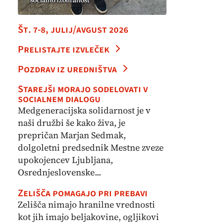
Št. 7-8, julij/avgust 2026
Prelistajte izvleček
Pozdrav iz uredništva
Starejši morajo sodelovati v
socialnem dialogu
Medgeneracijska solidarnost je v
naši družbi še kako živa, je
prepričan Marjan Sedmak,
dolgoletni predsednik Mestne zveze
upokojencev Ljubljana,
Osrednjeslovenske...
Zelišča pomagajo pri prebavi
Zelišča nimajo hranilne vrednosti
kot jih imajo beljakovine, ogljikovi