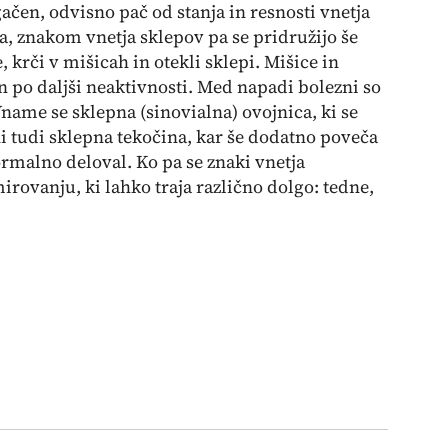
ačen, odvisno pač od stanja in resnosti vnetja
na, znakom vnetja sklepov pa se pridružijo še
, krči v mišicah in otekli sklepi. Mišice in
in po daljši neaktivnosti. Med napadi bolezni so
 Vname se sklepna (sinovialna) ovojnica, ki se
i tudi sklepna tekočina, kar še dodatno poveča
rmalno deloval. Ko pa se znaki vnetja
mirovanju, ki lahko traja različno dolgo: tedne,