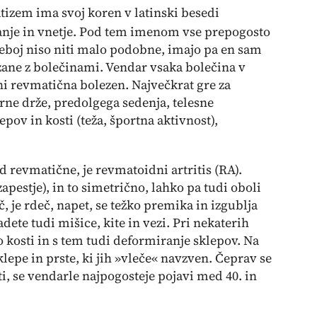
tizem ima svoj koren v latinski besedi
kanje in vnetje. Pod tem imenom vse prepogosto
 seboj niso niti malo podobne, imajo pa en sam
zane z bolečinami. Vendar vsaka bolečina v
 ni revmatična bolezen. Največkrat gre za
rne drže, predolgega sedenja, telesne
pov in kosti (teža, športna aktivnost),
ed revmatične, je
revmatoidni artritis
(RA).
zapestje), in to simetrično, lahko pa tudi oboli
č, je rdeč, napet, se težko premika in izgublja
ete tudi mišice, kite in vezi. Pri nekaterih
 kosti in s tem tudi deformiranje sklepov. Na
epe in prste, ki jih »vleče« navzven. Čeprav se
i, se vendarle najpogosteje pojavi med 40. in