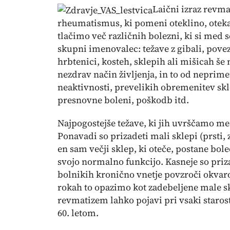
Laični izraz revma
rheumatismus
, ki pomeni oteklino, ote
tlačimo več različnih bolezni, ki si med
skupni imenovalec: težave z gibali, pove
hrbtenici, kosteh, sklepih ali mišicah še
nezdrav način življenja, in to od neprime
neaktivnosti, prevelikih obremenitev skle
presnovne boleni, poškodb itd.
Najpogostejše težave, ki jih uvrščamo m
Ponavadi so prizadeti mali sklepi (prsti, 
en sam večji sklep, ki oteče, postane bole
svojo normalno funkcijo. Kasneje so prizad
bolnikih kronično vnetje povzroči okvaro
rokah to opazimo kot zadebeljene male skl
revmatizem lahko pojavi pri vsaki starost
60. letom.