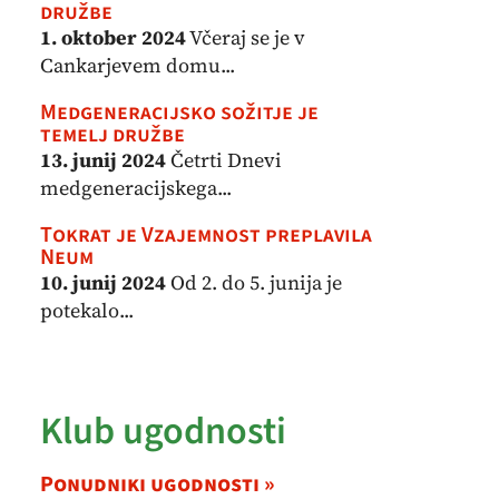
družbe
1. oktober 2024
Včeraj se je v
Cankarjevem domu...
Medgeneracijsko sožitje je
temelj družbe
13. junij 2024
Četrti Dnevi
medgeneracijskega...
Tokrat je Vzajemnost preplavila
Neum
10. junij 2024
Od 2. do 5. junija je
potekalo...
Klub ugodnosti
Ponudniki ugodnosti »