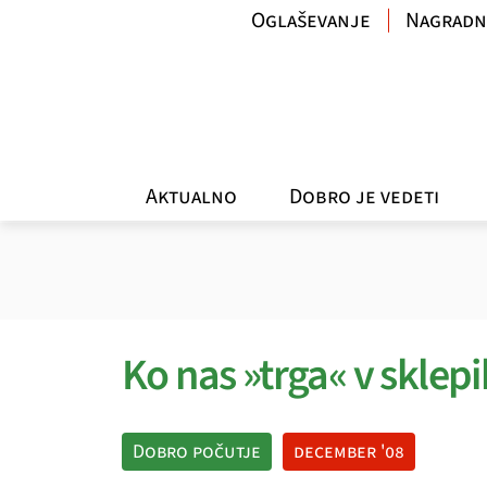
Oglaševanje
Nagradn
Aktualno
Dobro je vedeti
Ko nas »trga« v sklepi
Dobro počutje
december '08