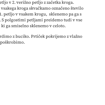
ljo v 2. verižno petljo z začetka kroga.
u vsakega kroga skvačkamo označeno število
1. petljo v vsakem krogu, sklenemo pa ga s
. S polgostimi petljami preidemo tudi v vse
, ki ga smiselno sklenemo v celoto.
rdimo z buciko. Prtiček pokrijemo z vlažno
a poškrobimo.