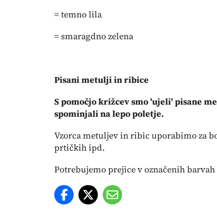
= temno lila
= smaragdno zelena
Pisani metulji in ribice
S pomočjo križcev smo 'ujeli' pisane met
spominjali na lepo poletje.
Vzorca metuljev in ribic uporabimo za bo
prtičkih ipd.
Potrebujemo prejice v označenih barvah i