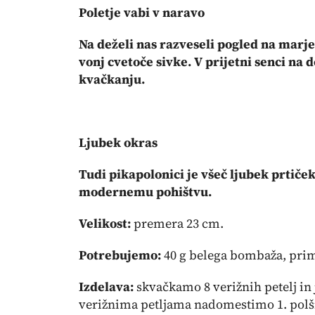
Poletje vabi v naravo
Na deželi nas razveseli pogled na mar
vonj cvetoče sivke. V prijetni senci na
kvačkanju.
Ljubek okras
Tudi pikapolonici je všeč ljubek prtiček
modernemu pohištvu.
Velikost:
premera 23 cm.
Potrebujemo:
40 g belega bombaža, prime
Izdelava:
skvačkamo 8 verižnih petelj in 
verižnima petljama nadomestimo 1. polši