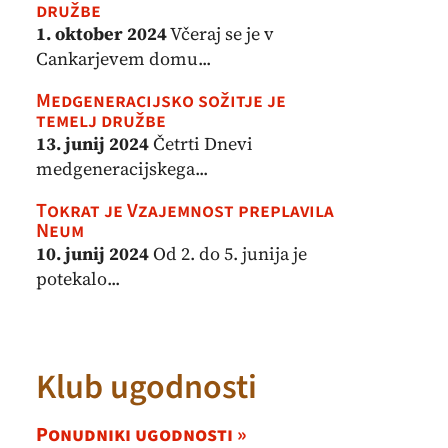
družbe
1. oktober 2024
Včeraj se je v
Cankarjevem domu...
Medgeneracijsko sožitje je
temelj družbe
13. junij 2024
Četrti Dnevi
medgeneracijskega...
Tokrat je Vzajemnost preplavila
Neum
10. junij 2024
Od 2. do 5. junija je
potekalo...
Klub ugodnosti
Ponudniki ugodnosti »