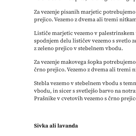
Za vezenje pisanih marjetic potrebujemo
prejico. Vezemo z dvema ali tremi nitkami
Lističe marjetic vezemo v palestrinskem
spodnjem delu lističev vezemo s svetlo ze
z zeleno prejico v stebelnem vbodu.
Za vezenje makovega šopka potrebujemo sv
črno prejico. Vezemo z dvema ali tremi n
Stebla vezemo v stebelnem vbodu s temnej
vbodu, in sicer s svetlejšo barvo na notra
Prašnike v cvetovih vezemo s črno preji
Sivka ali lavanda