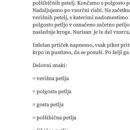
polšibičnih petelj. Končamo s polgosto pet
Nadaljujemo po vzorčni risbi. Na začetk
verižnih petelj, s katerimi nadomestimo 
polgosto petljo v označeno začetno petljo
naslednje kroge. Narisan je le del vzorca
Izdelan prtiček napnemo, vsak pikot prit
krpo in pustimo, da se posuši. Po želji g
Delovni znaki:
= verižna petlja
= polgosta petlja
= gosta petlja
= polšibična petlja