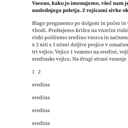
Vseeno, kako jo imenujemo, všeč nam je n
naslednjega poletja. Z vejicami sivke 
Blago preganemo po dolgem in počez in v
vbodi. Preštejemo križce na vzorčni risbi
risbi poiščemo sredino vzorca in začnem
x 2 niti s 3 nitmi deljive prejice v ozna
tri vejice. Vejico 1 vezemo na sredini, ve
sredinske vejice. Na drugi strani vezenj
1 2
sredina
sredina
sredina
sredina