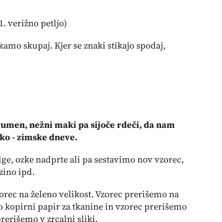
 1. verižno petljo)
čkamo skupaj. Kjer se znaki stikajo spodaj,
rumen, nežni maki pa sijoče rdeči, da nam
sko - zimske dneve.
ge, ozke nadprte ali pa sestavimo nov vzorec,
zino ipd.
rec na želeno velikost. Vzorec prerišemo na
o kopirni papir za tkanine in vzorec prerišemo
rerišemo v zrcalni sliki.