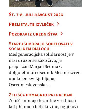
Št. 7-8, julij/avgust 2026
Prelistajte izvleček
Pozdrav iz uredništva
Starejši morajo sodelovati v
socialnem dialogu
Medgeneracijska solidarnost je v
naši družbi še kako živa, je
prepričan Marjan Sedmak,
dolgoletni predsednik Mestne zveze
upokojencev Ljubljana,
Osrednjeslovenske...
Zelišča pomagajo pri prebavi
Zelišča nimajo hranilne vrednosti
kot jih imajo beljakovine, ogljikovi