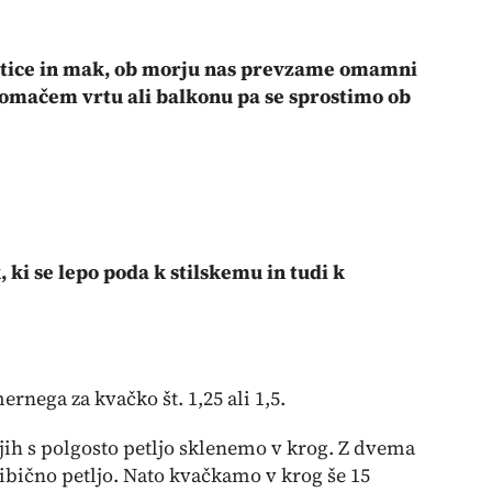
jetice in mak, ob morju nas prevzame omamni
 domačem vrtu ali balkonu pa se sprostimo ob
, ki se lepo poda k stilskemu in tudi k
rnega za kvačko št. 1,25 ali 1,5.
jih s polgosto petljo sklenemo v krog. Z dvema
bično petljo. Nato kvačkamo v krog še 15