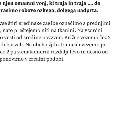
jen omamni vonj, ki traja in traja .... do
okrasimo robove ozkega, dolgega nadprta.
se štiri sredinske zagibe označimo s prednjimi
, nato preštejemo niti na tkanini. Na vzorčni
o vesti od sredine navzven. Križce vezemo čez 2
čenih barvah. Na obeh ožjih stranicah vezemo po
jico 2 pa v enakomerni razdalji levo in desno od
e ponovimo v zrcalni podobi.