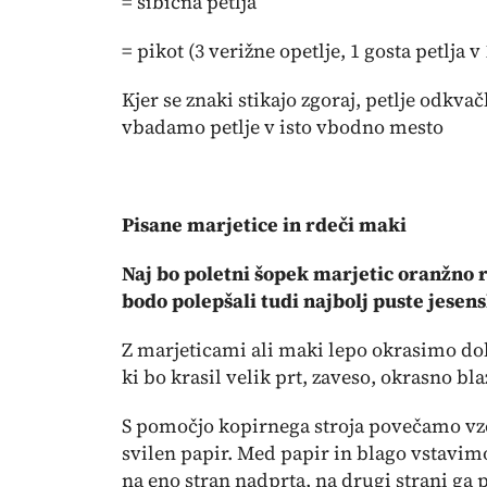
= šibična petlja
= pikot (3 verižne opetlje, 1 gosta petlja v
Kjer se znaki stikajo zgoraj, petlje odkva
vbadamo petlje v isto vbodno mesto
Pisane marjetice in rdeči maki
Naj bo poletni šopek marjetic oranžno 
bodo polepšali tudi najbolj puste jesen
Z marjeticami ali maki lepo okrasimo dol
ki bo krasil velik prt, zaveso, okrasno bla
S pomočjo kopirnega stroja povečamo vzo
svilen papir. Med papir in blago vstavim
na eno stran nadprta, na drugi strani ga p