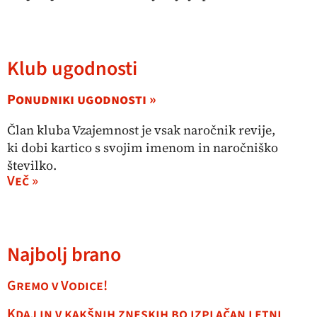
Klub ugodnosti
Ponudniki ugodnosti »
Član kluba Vzajemnost je vsak naročnik revije,
ki dobi kartico s svojim imenom in naročniško
številko.
Več »
Najbolj brano
Gremo v Vodice!
Kdaj in v kakšnih zneskih bo izplačan letni