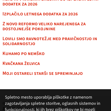
dodatek za 2026
Izplačilo letnega dodatka za 2026
Z novo reformo veliko narejenega za
dostojnejše pokojnine
Lovili smo ravnotežje med pravičnostjo in
solidarnostjo
Kuhamo po nemško
Kvačkana želvica
Moji ostareli starši se spreminjajo
Spletno mesto uporablja piškotke z namenom
zagotavljanja spletne storitve, oglasnih sistemov in
© 2026
Zavod Vzajemnost
funkcionalnosti, ki jih brez piškotkov ne bi mogli