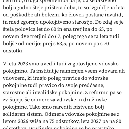
četrtino, druga sprememba pa je, da se bistveno
bolj ugodno šteje prišteta doba, to so izgubljena leta
od poškodbe ali bolezni, ko človek postane invalid,
in med zgornjo upokojitveno starostjo. Do zdaj se je
štela polovica let do 60 in ena tretjina do 65, po
novem dve tretjini do 67, poleg tega se ta leta tudi
boljše odmerijo; prej s 63,5, po novem pa s 70
odstotki.
V letu 2023 smo uvedli tudi zagotovljeno vdovsko
pokojnino. Ta institut je namenjen vsem vdovam ali
vdovcem, ki imajo poleg pravice do vdovske
pokojnine tudi pravico do svoje predčasne,
starostne ali invalidske pokojnine. Z reformo pa se
zvišujejo še odmere za vdovske in družinske
pokojnine. Tako smo naredili bistveno bolj
solidaren sistem. Odmera vdovske pokojnine se z
letom 2026 zviša na 75 odstotkov, leta 2027 pa na 80
odstotkov. Družinska pokojnina se bo prav tako