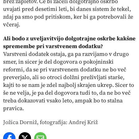
brez zapletov. Če bi začeli dolgotrajno oskrbo
uvajati pred desetimi leti, bi danes sistem že tekel,
zdaj pa smo pod pritiskom, ker bi ga potrebovali že
včeraj.
Ali bodo z uveljavitvijo dolgotrajne oskrbe kakšne
spremembe pri varstvenem dodatku?
Varstveni dodatek ostaja, ga pa razvijamo v drugo
smer, in sicer je del dogovora o pokojninski
reformi, da se pri varstvenem dodatku ne bo več
preverjalo, ali so otroci dolžni preživljati starše,
kajti to se nam je zdel najbolj skrajen ukrep. Sicer to
še ne velja, je pa del dogovora tudi to, da ne bo več
treba dokazovati vsako leto, ampak bo to stalna
pravica.
Jožica Dorniž, fotografija: Andrej Križ