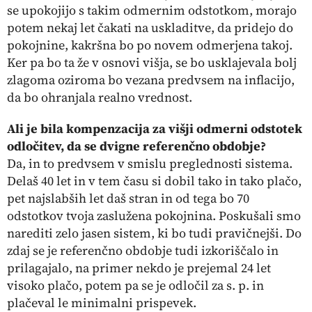
se upokojijo s takim odmernim odstotkom, morajo
potem nekaj let čakati na uskladitve, da pridejo do
pokojnine, kakršna bo po novem odmerjena takoj.
Ker pa bo ta že v osnovi višja, se bo usklajevala bolj
zlagoma oziroma bo vezana predvsem na inflacijo,
da bo ohranjala realno vrednost.
Ali je bila kompenzacija za višji odmerni odstotek
odločitev, da se dvigne referenčno obdobje?
Da, in to predvsem v smislu preglednosti sistema.
Delaš 40 let in v tem času si dobil tako in tako plačo,
pet najslabših let daš stran in od tega bo 70
odstotkov tvoja zaslužena pokojnina. Poskušali smo
narediti zelo jasen sistem, ki bo tudi pravičnejši. Do
zdaj se je referenčno obdobje tudi izkoriščalo in
prilagajalo, na primer nekdo je prejemal 24 let
visoko plačo, potem pa se je odločil za s. p. in
plačeval le minimalni prispevek.