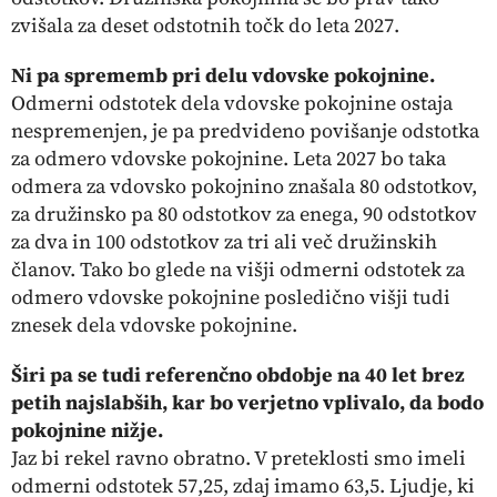
zvišala za deset odstotnih točk do leta 2027.
Ni pa sprememb pri delu vdovske pokojnine.
Odmerni odstotek dela vdovske pokojnine ostaja
nespremenjen, je pa predvideno povišanje odstotka
za odmero vdovske pokojnine. Leta 2027 bo taka
odmera za vdovsko pokojnino znašala 80 odstotkov,
za družinsko pa 80 odstotkov za enega, 90 odstotkov
za dva in 100 odstotkov za tri ali več družinskih
članov. Tako bo glede na višji odmerni odstotek za
odmero vdovske pokojnine posledično višji tudi
znesek dela vdovske pokojnine.
Širi pa se tudi referenčno obdobje na 40 let brez
petih najslabših, kar bo verjetno vplivalo, da bodo
pokojnine nižje.
Jaz bi rekel ravno obratno. V preteklosti smo imeli
odmerni odstotek 57,25, zdaj imamo 63,5. Ljudje, ki