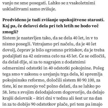
vanjo ne sme posegati. Lahko se z vsakoletnimi
uskladitvami samo zvišuje.
Predvideno je tudi zvišanje upokojitvene starosti.
Kaj pa, če delavci dela pri teh letih ne bodo več
zmogli?
Sistem je nastavljen tako, da se dela 40 let, in v to
nismo posegli. Vztrajamo pri načelu, da je 40 let
dovolj, čeprav je bilo ogromno pritiskov, da je treba
podaljšati na 42 oziroma celo na 45 let. Če se odločiš,
da delaš dlje, si za to nagrajen z dodatnimi
odmernimi odstotki in 40 odstotki pokojnine. Poleg
tega smo v zakonu o urejanju trga dela, ki spremlja
pokojninsko reformo, določili sistem 80 90 100, za
tiste, ki ne morejo več polno delati, da se lahko po
58. letu s svojim delodajalcem dogovorijo, da delajo
krajši delovnik – štiri dni v tednu ali šest ur na dan
in za to dobijo 90 odstotkov plače, pri tem pa imajo