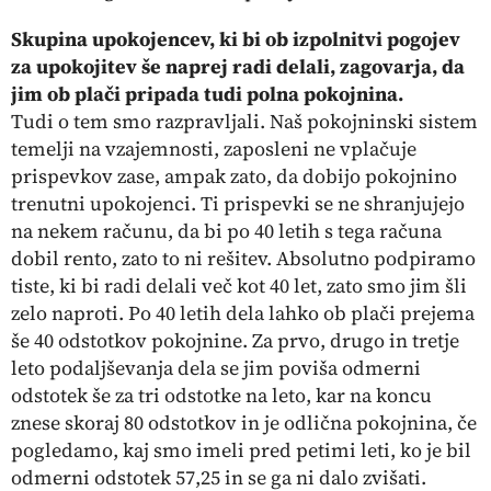
Skupina upokojencev, ki bi ob izpolnitvi pogojev
za upokojitev še naprej radi delali, zagovarja, da
jim ob plači pripada tudi polna pokojnina.
Tudi o tem smo razpravljali. Naš pokojninski sistem
temelji na vzajemnosti, zaposleni ne vplačuje
prispevkov zase, ampak zato, da dobijo pokojnino
trenutni upokojenci. Ti prispevki se ne shranjujejo
na nekem računu, da bi po 40 letih s tega računa
dobil rento, zato to ni rešitev. Absolutno podpiramo
tiste, ki bi radi delali več kot 40 let, zato smo jim šli
zelo naproti. Po 40 letih dela lahko ob plači prejema
še 40 odstotkov pokojnine. Za prvo, drugo in tretje
leto podaljševanja dela se jim poviša odmerni
odstotek še za tri odstotke na leto, kar na koncu
znese skoraj 80 odstotkov in je odlična pokojnina, če
pogledamo, kaj smo imeli pred petimi leti, ko je bil
odmerni odstotek 57,25 in se ga ni dalo zvišati.