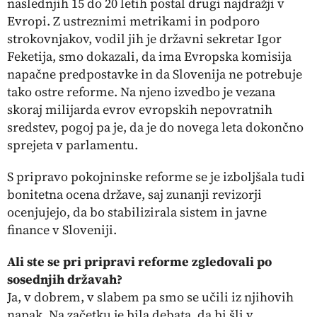
naslednjih 15 do 20 letih postal drugi najdražji v
Evropi. Z ustreznimi metrikami in podporo
strokovnjakov, vodil jih je državni sekretar Igor
Feketija, smo dokazali, da ima Evropska komisija
napačne predpostavke in da Slovenija ne potrebuje
tako ostre reforme. Na njeno izvedbo je vezana
skoraj milijarda evrov evropskih nepovratnih
sredstev, pogoj pa je, da je do novega leta dokončno
sprejeta v parlamentu.
S pripravo pokojninske reforme se je izboljšala tudi
bonitetna ocena države, saj zunanji revizorji
ocenjujejo, da bo stabilizirala sistem in javne
finance v Sloveniji.
Ali ste se pri pripravi reforme zgledovali po
sosednjih državah?
Ja, v dobrem, v slabem pa smo se učili iz njihovih
napak. Na začetku je bila debata, da bi šli v