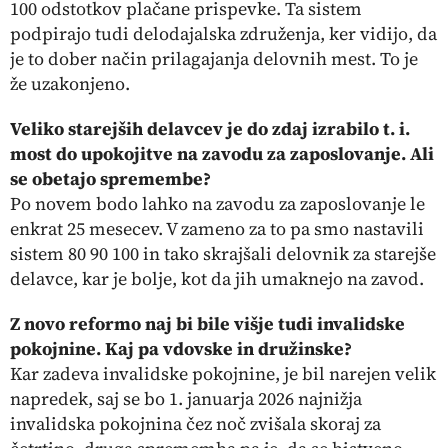
100 odstotkov plačane prispevke. Ta sistem
podpirajo tudi delodajalska združenja, ker vidijo, da
je to dober način prilagajanja delovnih mest. To je
že uzakonjeno.
Veliko starejših delavcev je do zdaj izrabilo t. i.
most do upokojitve na zavodu za zaposlovanje. Ali
se obetajo spremembe?
Po novem bodo lahko na zavodu za zaposlovanje le
enkrat 25 mesecev. V zameno za to pa smo nastavili
sistem 80 90 100 in tako skrajšali delovnik za starejše
delavce, kar je bolje, kot da jih
umaknejo
na zavod.
Z novo reformo naj bi bile višje tudi invalidske
pokojnine. Kaj pa vdovske in družinske?
Kar zadeva invalidske pokojnine, je bil narejen velik
napredek, saj se bo 1. januarja 2026 najnižja
invalidska pokojnina čez noč zvišala skoraj za