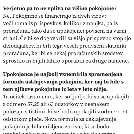
Verjetno pa to ne vpliva na višino pokojnine?
Ne. Pokojnine se financirajo iz dveh virov:
večinoma iz prispevkov, kolikor zmanjka, pa iz
proračuna, tako da so upokojenci povsem na varni
strani. Če bi se dogovorili za višjo prispevno stopnjo
delodajalcev, bi bili tega veseli predvsem skrbniki
proračuna, ker bi se nekaj proračunskih sredstev
sprostilo in bi jih lahko uporabili za druge namene.
Upokojence je najbolj vznemirila spremenjena
formula usklajevanja pokojnin, ker naj bi bile s
tem njihove pokojnine iz leta v leto nižje.
Ta očitek razumemo, ker so ljudje, ki so se upokojili
z odmero 57,25 ali 63 odstotkov v neenakem
položaju s tistimi, ki se bodo upokojili z odmero 70
odstotkov plače. Nova formula za usklajevanje
pokojnin je bila mišljena za tiste, ki se bodo
upokojevali z novo odmero in se bo dokončno