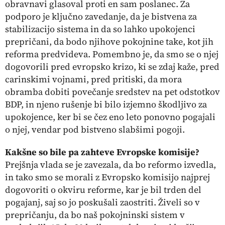
obravnavi glasoval proti en sam poslanec. Za
podporo je ključno zavedanje, da je bistvena za
stabilizacijo sistema in da so lahko upokojenci
prepričani, da bodo njihove pokojnine take, kot jih
reforma predvideva. Pomembno je, da smo se o njej
dogovorili pred evropsko krizo, ki se zdaj kaže, pred
carinskimi vojnami, pred pritiski, da mora
obramba dobiti povečanje sredstev na pet odstotkov
BDP, in njeno rušenje bi bilo izjemno škodljivo za
upokojence, ker bi se čez eno leto ponovno pogajali
o njej, vendar pod bistveno slabšimi pogoji.
Kakšne so bile pa zahteve Evropske komisije?
Prejšnja vlada se je zavezala, da bo reformo izvedla,
in tako smo se morali z Evropsko komisijo najprej
dogovoriti o okviru reforme, kar je bil trden del
pogajanj, saj so jo poskušali zaostriti. Živeli so v
prepričanju, da bo naš pokojninski sistem v