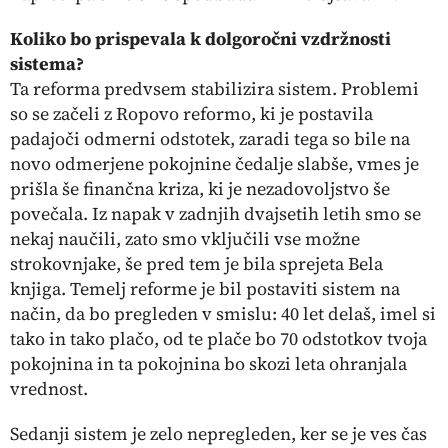
Koliko bo prispevala k dolgoročni vzdržnosti
sistema?
Ta reforma predvsem stabilizira sistem. Problemi
so se začeli z Ropovo reformo, ki je postavila
padajoči odmerni odstotek, zaradi tega so bile na
novo odmerjene pokojnine čedalje slabše, vmes je
prišla še finančna kriza, ki je nezadovoljstvo še
povečala. Iz napak v zadnjih dvajsetih letih smo se
nekaj naučili, zato smo vključili vse možne
strokovnjake, še pred tem je bila sprejeta Bela
knjiga. Temelj reforme je bil postaviti sistem na
način, da bo pregleden v smislu: 40 let delaš, imel si
tako in tako plačo, od te plače bo 70 odstotkov tvoja
pokojnina in ta pokojnina bo skozi leta ohranjala
vrednost.
Sedanji sistem je zelo nepregleden, ker se je ves čas