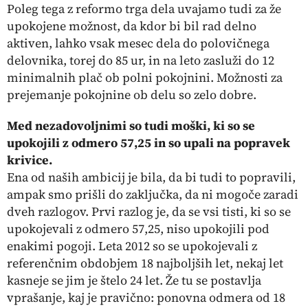
Poleg tega z reformo trga dela uvajamo tudi za že
upokojene možnost, da kdor bi bil rad delno
aktiven, lahko vsak mesec dela do polovičnega
delovnika, torej do 85 ur, in na leto zasluži do 12
minimalnih plač ob polni pokojnini. Možnosti za
prejemanje pokojnine ob delu so zelo dobre.
Med nezadovoljnimi so tudi moški, ki so se
upokojili z odmero 57,25 in so upali na popravek
krivice.
Ena od naših ambicij je bila, da bi tudi to popravili,
ampak smo prišli do zaključka, da ni mogoče zaradi
dveh razlogov. Prvi razlog je, da se vsi tisti, ki so se
upokojevali z odmero 57,25, niso upokojili pod
enakimi pogoji. Leta 2012 so se upokojevali z
referenčnim obdobjem 18 najboljših let, nekaj let
kasneje se jim je štelo 24 let. Že tu se postavlja
vprašanje, kaj je pravično: ponovna odmera od 18