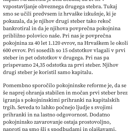
vzpostavljanje obveznega drugega stebra. Tukaj
smo se učili predvsem iz hrvaške izkušnje, ki je
pokazala, da je njihov drugi steber tako rekoč
bankrotiral in da je njihova povprečna pokojnina
približno polovico naše. Pri nas je povprečna
pokojnina za 40 let 1.120 evrov, na Hrvaškem le okoli
600 evrov. Pri sosedih so 15 odstotkov vlagali v prvi
steber in pet odstotkov v drugega. Pri nas pa
prispevamo 24,35 odstotka za prvi steber. Njihov
drugi steber je koristil samo kapitalu.
Pomembno sporočilo pokojninske reforme je, da se
še naprej ohranja stabilen in močan prvi steber brez
igranja s pokojninskimi prihranki na kapitalskih
trgih. Seveda to lahko počnejo ljudje s svojimi
prihranki in na lastno odgovornost. Dodatno
pokojninsko zavarovanje ostaja prostovoljno,
naproti pa smo šli s spodbudami in olajšavami.