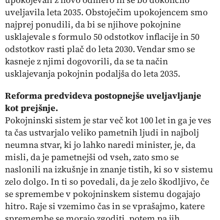
uveljavila leta 2035. Obstoječim upokojencem smo
najprej ponudili, da bi se njihove pokojnine
usklajevale s formulo 50 odstotkov inflacije in 50
odstotkov rasti plač do leta 2030. Vendar smo se
kasneje z njimi dogovorili, da se ta način
usklajevanja pokojnin podaljša do leta 2035.
Reforma predvideva postopnejše uveljavljanje
kot prejšnje.
Pokojninski sistem je star več kot 100 let in ga je ves
ta čas ustvarjalo veliko pametnih ljudi in najbolj
neumna stvar, ki jo lahko naredi minister, je, da
misli, da je pametnejši od vseh, zato smo se
naslonili na izkušnje in znanje tistih, ki so v sistemu
zelo dolgo. In ti so povedali, da je zelo škodljivo, če
se spremembe v pokojninskem sistemu dogajajo
hitro. Raje si vzemimo čas in se vprašajmo, katere
spremembe se morajo zgoditi, potem pa jih