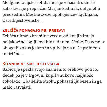
Medgeneracijska solidarnost je v naši družbi še
kako živa, je prepričan Marjan Sedmak, dolgoletni
predsednik Mestne zveze upokojencev Ljubljana,
Osrednjeslovenske...
Zelišča pomagajo pri prebavi
Zelišča nimajo hranilne vrednosti kot jih imajo
beljakovine, ogljikovi hidrati in maščobe. Pa vendar
obogatijo okus jedem in vplivajo na naše psihično
in fizično...
Ko vnuk ne sme jesti vsega
Babica je spekla svojo znamenito orehovo potico,
dedek pa je v trgovini kupil vnukovo najljubšo
čokolado. Oba želita otroku pokazati ljubezen in ga
malo razvajati.