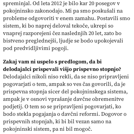
spreminjal. Od leta 2012 je bilo kar 20 posegov v
pokojninsko zakonodajo. Mi pa smo poskušali na
probleme odgovoriti v enem zamahu. Postavili smo
sistem, ki bo naprej deloval tekoče, ukrepi so
vnaprej razporejeni čez naslednjih 20 let, zato bo
bistveno preglednejši, ljudje se bodo upokojevali
pod predvidljivimi pogoji.
Zakaj vam ni uspelo s predlogom, da bi
delodajalci prispevali višjo prispevno stopnjo?
Delodajalci nikoli niso rekli, da se niso pripravljeni
pogovarjati o tem, ampak so ves čas govorili, da je
prispevna stopnja sicer del pokojninskega sistema,
ampak je v osnovi vprašanje davčne obremenitve
podjetij. O tem so se pripravljeni pogovarjati, ko
bodo stekla pogajanja o davčni reformi. Dogovor o
prispevnih stopnjah, ki bi bil vezan samo na
pokojninski sistem, pa ni bil mogoč.