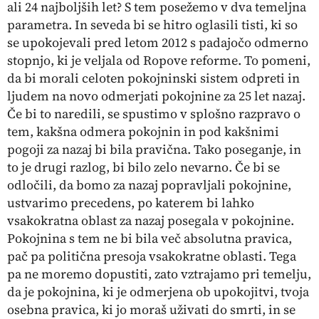
ali 24 najboljših let? S tem posežemo v dva temeljna
parametra. In seveda bi se hitro oglasili tisti, ki so
se upokojevali pred letom 2012 s padajočo odmerno
stopnjo, ki je veljala od Ropove reforme. To pomeni,
da bi morali celoten pokojninski sistem odpreti in
ljudem na novo odmerjati pokojnine za 25 let nazaj.
Če bi to naredili, se spustimo v splošno razpravo o
tem, kakšna odmera pokojnin in pod kakšnimi
pogoji za nazaj bi bila pravična. Tako poseganje, in
to je drugi razlog, bi bilo zelo nevarno. Če bi se
odločili, da bomo za nazaj popravljali pokojnine,
ustvarimo precedens, po katerem bi lahko
vsakokratna oblast za nazaj posegala v pokojnine.
Pokojnina s tem ne bi bila več absolutna pravica,
pač pa politična presoja vsakokratne oblasti. Tega
pa ne moremo dopustiti, zato vztrajamo pri temelju,
da je pokojnina, ki je odmerjena ob upokojitvi, tvoja
osebna pravica, ki jo moraš uživati do smrti, in se