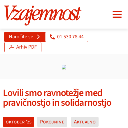
Naročite se
01 530 78 44
Arhiv PDF
Lovili smo ravnotežje med
pravičnostjo in solidarnostjo
oktober '25
Pokojnine
Aktualno