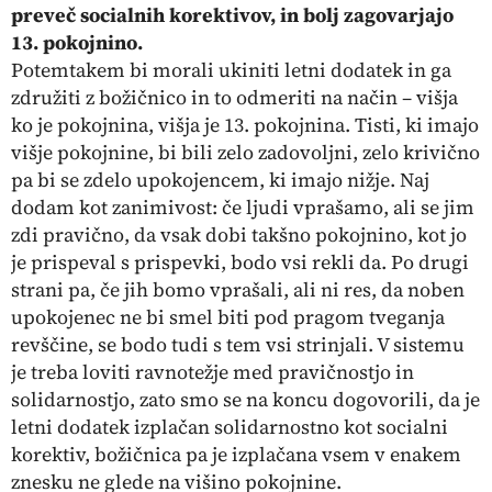
preveč socialnih korektivov, in bolj zagovarjajo
13. pokojnino.
Potemtakem bi morali ukiniti letni dodatek in ga
združiti z božičnico in to odmeriti na način – višja
ko je pokojnina, višja je 13. pokojnina. Tisti, ki imajo
višje pokojnine, bi bili zelo zadovoljni, zelo krivično
pa bi se zdelo upokojencem, ki imajo nižje. Naj
dodam kot zanimivost: če ljudi vprašamo, ali se jim
zdi pravično, da vsak dobi takšno pokojnino, kot jo
je prispeval s prispevki, bodo vsi rekli da. Po drugi
strani pa, če jih bomo vprašali, ali ni res, da noben
upokojenec ne bi smel biti pod pragom tveganja
revščine, se bodo tudi s tem vsi strinjali. V sistemu
je treba loviti ravnotežje med pravičnostjo in
solidarnostjo, zato smo se na koncu dogovorili, da je
letni dodatek izplačan solidarnostno kot socialni
korektiv, božičnica pa je izplačana vsem v enakem
znesku ne glede na višino pokojnine.