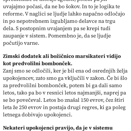
uvajajmo počasi, da ne bo šokov. In to je logika te
reforme. V naglici se ljudje lahko napačno odločajo
in po nepotrebnem izgubljamo delavce na trgu
dela. S postopnim uvajanjem pa se krepi tudi
zaupanje v sistem. Pomembno je, da se ljudje
počutijo varne.
Zimski dodatek ali božičnico marsikateri vidijo
kot predvolilni bombonček.
Zanj smo se odločili, ker je bil ena od osrednjih želja
upokojencev, zato smo ga vključili v zakon. Če bi šlo
za predvolilni bombonček, potem bi ga dali samo
letos, tako pa bo v resnici letos najmanjši, naprej pa
se bo povečeval. Letos bo znašal 150 evrov, čez štiri
leta že 250 evrov in postaja drugi regres, ki ga poleg
letnega dobivajo upokojenci.
Nekateri upokojenci pravijo, da je v sistemu