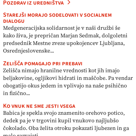
Pozdrav iz uredništva
Starejši morajo sodelovati v socialnem
dialogu
Medgeneracijska solidarnost je v naši družbi še
kako živa, je prepričan Marjan Sedmak, dolgoletni
predsednik Mestne zveze upokojencev Ljubljana,
Osrednjeslovenske...
Zelišča pomagajo pri prebavi
Zelišča nimajo hranilne vrednosti kot jih imajo
beljakovine, ogljikovi hidrati in maščobe. Pa vendar
obogatijo okus jedem in vplivajo na naše psihično
in fizično...
Ko vnuk ne sme jesti vsega
Babica je spekla svojo znamenito orehovo potico,
dedek pa je v trgovini kupil vnukovo najljubšo
čokolado. Oba želita otroku pokazati ljubezen in ga
malo razvajati.