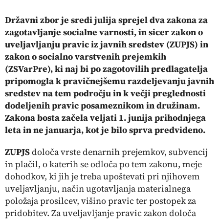
Državni zbor je sredi julija sprejel dva zakona za
zagotavljanje socialne varnosti, in sicer zakon o
uveljavljanju pravic iz javnih sredstev (ZUPJS) in
zakon o socialno varstvenih prejemkih
(ZSVarPre), ki naj bi po zagotovilih predlagatelja
pripomogla k pravičnejšemu razdeljevanju javnih
sredstev na tem področju in k večji preglednosti
dodeljenih pravic posameznikom in družinam.
Zakona bosta začela veljati 1. junija prihodnjega
leta in ne januarja, kot je bilo sprva predvideno.
ZUPJS
določa vrste denarnih prejemkov, subvencij
in plačil, o katerih se odloča po tem zakonu, meje
dohodkov, ki jih je treba upoštevati pri njihovem
uveljavljanju, način ugotavljanja materialnega
položaja prosilcev, višino pravic ter postopek za
pridobitev. Za uveljavljanje pravic zakon določa