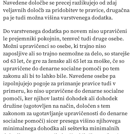
Navedene določbe se precej razlikujejo od zdaj
veljavnih določb za pridobitev te pravice, drugačna
pa je tudi možna višina varstvenega dodatka.
Do varstvenega dodatka po novem niso upravičeni
le prejemniki pokojnin, temveč tudi druge osebe.
Možni upravičenci so osebe, ki trajno niso
zaposljive ali so trajno nezmožne za delo, so starejše
od 63 let, če gre za ženske ali 65 let za moške, če so
upravičene do denarne socialne pomoči po tem
zakonu ali bi to lahko bile. Navedene osebe pa
izpolnjujejo pogoje za priznanje pravice tudi v
primeru, ko niso upravičene do denarne socialne
pomoči, ker njihov lastni dohodek ali dohodek
družine (ugotovljen na način, določen s tem
zakonom za ugotavljanje upravičenosti do denarne
socialne pomoči) sicer presega višino njihovega
minimalnega dohodka ali seštevka minimalnih