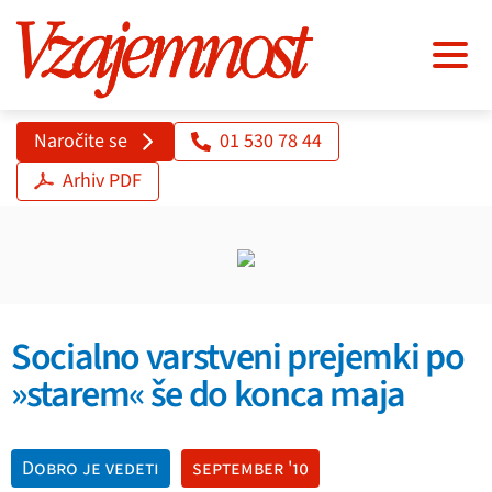
Naročite se
01 530 78 44
Arhiv PDF
Socialno varstveni prejemki po
»starem« še do konca maja
Dobro je vedeti
september '10