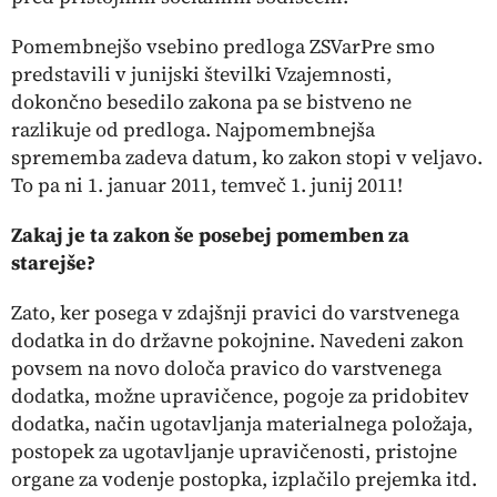
Pomembnejšo vsebino predloga ZSVarPre smo
predstavili v junijski številki Vzajemnosti,
dokončno besedilo zakona pa se bistveno ne
razlikuje od predloga. Najpomembnejša
sprememba zadeva datum, ko zakon stopi v veljavo.
To pa ni 1. januar 2011, temveč 1. junij 2011!
Zakaj je ta zakon še posebej pomemben za
starejše?
Zato, ker posega v zdajšnji pravici do varstvenega
dodatka in do državne pokojnine. Navedeni zakon
povsem na novo določa pravico do varstvenega
dodatka, možne upravičence, pogoje za pridobitev
dodatka, način ugotavljanja materialnega položaja,
postopek za ugotavljanje upravičenosti, pristojne
organe za vodenje postopka, izplačilo prejemka itd.