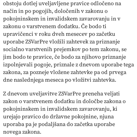
obstoju dotlej uveljavljene pravice odločeno na
način in po pogojih, določenih v zakonu o
pokojninskem in invalidskem zavarovanju in v
zakonu o varstvenem dodatku. Če bodo ti
upravičenci v roku dveh mesecev po začetku
uporabe ZSVarPre vložili zahtevek za priznanje
socialno varstvenih prejemkov po tem zakonu, se
jim bodo te pravice, če bodo za njihovo priznanje
izpolnjevali pogoje, priznale z dnevom uporabe tega
zakona, za pozneje vložene zahtevke pa od prvega
dne naslednjega meseca po vložitvi zahtevka.
Z dnevom uveljavitve ZSVarPre preneha veljati
zakon o varstvenem dodatku in določbe zakona o
pokojninskem in invalidskem zavarovanju, ki
urejajo pravico do državne pokojnine, njuna
uporaba pa je podaljšana do začetka uporabe
novega zakona.