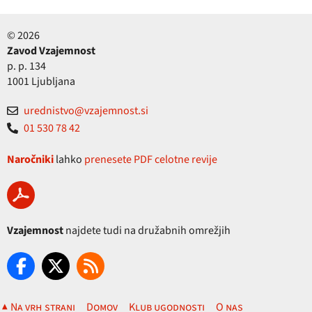
© 2026
Zavod Vzajemnost
p. p. 134
1001 Ljubljana
urednistvo@vzajemnost.si
01 530 78 42
Naročniki
lahko
prenesete PDF celotne revije
Vzajemnost
najdete tudi na družabnih omrežjih
▲ Na vrh strani
Domov
Klub ugodnosti
O nas