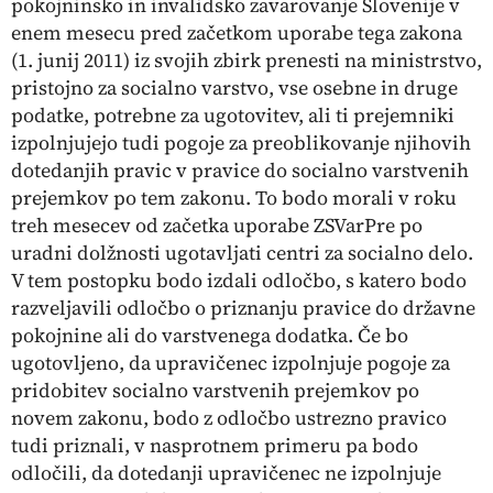
pokojninsko in invalidsko zavarovanje Slovenije v
enem mesecu pred začetkom uporabe tega zakona
(1. junij 2011) iz svojih zbirk prenesti na ministrstvo,
pristojno za socialno varstvo, vse osebne in druge
podatke, potrebne za ugotovitev, ali ti prejemniki
izpolnjujejo tudi pogoje za preoblikovanje njihovih
dotedanjih pravic v pravice do socialno varstvenih
prejemkov po tem zakonu. To bodo morali v roku
treh mesecev od začetka uporabe ZSVarPre po
uradni dolžnosti ugotavljati centri za socialno delo.
V tem postopku bodo izdali odločbo, s katero bodo
razveljavili odločbo o priznanju pravice do državne
pokojnine ali do varstvenega dodatka. Če bo
ugotovljeno, da upravičenec izpolnjuje pogoje za
pridobitev socialno varstvenih prejemkov po
novem zakonu, bodo z odločbo ustrezno pravico
tudi priznali, v nasprotnem primeru pa bodo
odločili, da dotedanji upravičenec ne izpolnjuje