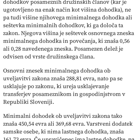
dohodkov posameznih družinskih članov (kar je
ugotovljeno na enak način kot višina dohodka), ne
pa tudi višine njihovega minimalnega dohodka ali
seštevka minimalnih dohodkov, ki ga določa ta
zakon. Njegova višina je seštevek osnovnega zneska
minimalnega dohodka in povečanja, ki znaša 0,56
ali 0,28 navedenega zneska. Posamezen delež je
odvisen od vrste družinskega člana.
Osnovni znesek minimalnega dohodka ob
uveljavitvi zakona znaša 288,81 evra, nato pa se
usklajuje po zakonu, ki ureja usklajevanje
transferjev posameznikom in gospodinjstvom v
Republiki Sloveniji.
Minimalni dohodek ob uveljavitvi zakona tako
znaša 450,54 evra ali 369,68 evra. Varstveni dodatek
samske osebe, ki nima lastnega dohodka, znaša
161,73 evra. Če upravičenec ima lastne dohodke, pa