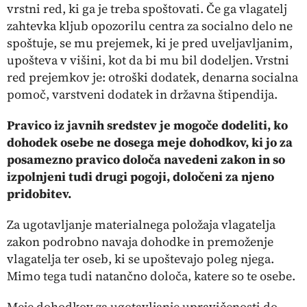
vrstni red, ki ga je treba spoštovati. Če ga vlagatelj
zahtevka kljub opozorilu centra za socialno delo ne
spoštuje, se mu prejemek, ki je pred uveljavljanim,
upošteva v višini, kot da bi mu bil dodeljen. Vrstni
red prejemkov je: otroški dodatek, denarna socialna
pomoč, varstveni dodatek in državna štipendija.
Pravico iz javnih sredstev je mogoče dodeliti, ko
dohodek osebe ne dosega meje dohodkov, ki jo za
posamezno pravico določa navedeni zakon in so
izpolnjeni tudi drugi pogoji, določeni za njeno
pridobitev.
Za ugotavljanje materialnega položaja vlagatelja
zakon podrobno navaja dohodke in premoženje
vlagatelja ter oseb, ki se upoštevajo poleg njega.
Mimo tega tudi natančno določa, katere so te osebe.
Meje dohodkov za ugotavljanje upravičenosti do