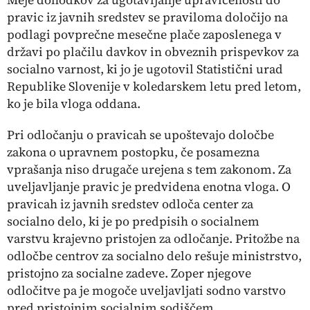
pravic iz javnih sredstev se praviloma določijo na
podlagi povprečne mesečne plače zaposlenega v
državi po plačilu davkov in obveznih prispevkov za
socialno varnost, ki jo je ugotovil Statistični urad
Republike Slovenije v koledarskem letu pred letom,
ko je bila vloga oddana.
Pri odločanju o pravicah se upoštevajo določbe
zakona o upravnem postopku, če posamezna
vprašanja niso drugače urejena s tem zakonom. Za
uveljavljanje pravic je predvidena enotna vloga. O
pravicah iz javnih sredstev odloča center za
socialno delo, ki je po predpisih o socialnem
varstvu krajevno pristojen za odločanje. Pritožbe na
odločbe centrov za socialno delo rešuje ministrstvo,
pristojno za socialne zadeve. Zoper njegove
odločitve pa je mogoče uveljavljati sodno varstvo
pred pristojnim socialnim sodiščem.