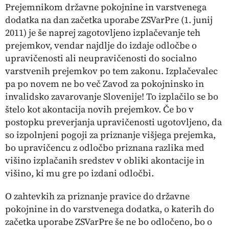
Prejemnikom državne pokojnine in varstvenega
dodatka na dan začetka uporabe ZSVarPre (1. junij
2011) je še naprej zagotovljeno izplačevanje teh
prejemkov, vendar najdlje do izdaje odločbe o
upravičenosti ali neupravičenosti do socialno
varstvenih prejemkov po tem zakonu. Izplačevalec
pa po novem ne bo več Zavod za pokojninsko in
invalidsko zavarovanje Slovenije! To izplačilo se bo
štelo kot akontacija novih prejemkov. Če bo v
postopku preverjanja upravičenosti ugotovljeno, da
so izpolnjeni pogoji za priznanje višjega prejemka,
bo upravičencu z odločbo priznana razlika med
višino izplačanih sredstev v obliki akontacije in
višino, ki mu gre po izdani odločbi.
O zahtevkih za priznanje pravice do državne
pokojnine in do varstvenega dodatka, o katerih do
začetka uporabe ZSVarPre še ne bo odločeno, bo o